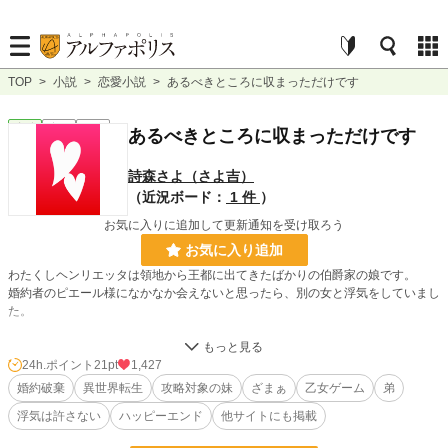
TOP
>
小説
>
恋愛小説
>
あるべきところに収まっただけです
恋愛
完結
短編
あるべきところに収まっただけです
詩森さよ（さよ吉）
（近況ボード：
1 件
）
お気に入りに追加して更新通知を受け取ろう
お気に入り追加
わたくしヘンリエッタは領地から王都に出てきたばかりの伯爵家の娘です。
婚約者のピエール様になかなか会えないと思ったら、別の女と浮気をしていまし
た。
ショックのあまり、前世の記憶を思い出し、ここが乙女ゲームに似た世界でわた
くしが攻略対象の妹だとわかりました。
24h.ポイント
21pt
1,427
しかも王太子が公爵令嬢に婚約破棄を行ったせいで、罰を兄と伯爵家にかぶせら
婚約破棄
異世界転生
攻略対象の妹
ざまぁ
乙女ゲーム
弟
れたのです。
浮気は許さない
ハッピーエンド
他サイトにも掲載
こんな理不尽許せない。