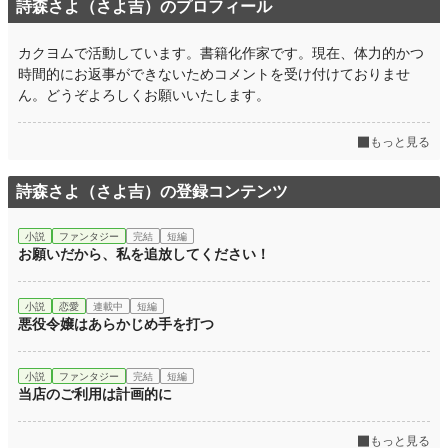
詩森さよ（さよ吉）のプロフィール
月間ポイント
1,170 pt (22,034 位)
カクヨムで活動しています。書籍化作家です。現在、体力的かつ
年間ポイント
23,245 pt (18,141 位)
時間的にお返事ができないためコメントを受け付けておりませ
ん。どうぞよろしくお願いいたします。
累計ポイント
329,876 pt (14,191 位)
もっと見る
詩森さよ（さよ吉）の登録コンテンツ
小説
ファンタジー
完結
短編
お願いだから、私を追放してください！
小説
恋愛
連載中
短編
悪役令嬢はあらかじめ手を打つ
小説
ファンタジー
完結
短編
当店のご利用は計画的に
もっと見る