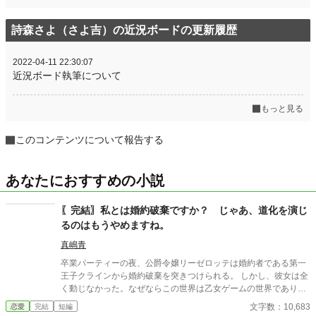
詩森さよ（さよ吉）の近況ボードの更新履歴
2022-04-11 22:30:07
近況ボード執筆について
もっと見る
このコンテンツについて報告する
あなたにおすすめの小説
〖完結〗私とは婚約破棄ですか？ じゃあ、道化を演じ
るのはもうやめますね。
真嶋青
卒業パーティーの夜、公爵令嬢リーゼロッテは婚約者である第一
王子クラインから婚約破棄を突きつけられる。 しかし、彼女は全
く動じなかった。なぜならこの世界は乙女ゲームの世界であり、
今日この「断罪イベント」が起こることを前世の記憶から知って
文字数：10,683
恋愛
完結
短編
いたからだ。 「私とは婚約破棄ですか？ 承知いたしました。―