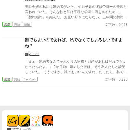
男爵令嬢の私には婚約者がいた。 伯爵子息の彼は帝都一の美麗と
言われていた。そんな彼と私は平穏な学園生活を送るために、
「契約婚約」を結んだ。 お互い好きにならない。三年間の契約。
それなのに、彼は私の前からいなくなった。婚約破棄を言い渡さ
文字数：9,423
恋愛
完結
短編
れて……。 でも私たちは好きあっていない。だから、別にどうで
もいいはずなのに……。
誰でもよいのであれば、私でなくてもよろしいですよ
ね？
miyumeri
「まぁ、婚約者なんてそれなりの家格と財産があればだれでもよ
かったんだよ。」 2か月前に婚約した彼は、そう友人たちと談笑
していた。 そうですか、誰でもいいんですね。だったら、私でな
くてもよいですよね？ 最初、この馬鹿子息を主人公に書いていた
文字数：5,385
恋愛
完結
ｼｮｰﾄｼｮｰﾄ
のですが なんだか、先にこのお嬢様のお話を書いたほうが 彼の心
象を表現しやすいような気がして、急遽こちらを先に 投稿いたし
ました。来週お馬鹿君のストーリーを投稿させていただきます。
お読みいただければ幸いです。
アプリ一覧