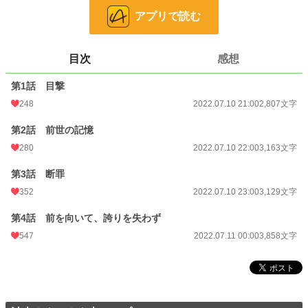
わたくしが父母と伯爵家を守って見せます！
アプリで読む
カクヨム(以下敬称略）、小説家になろうにも掲載。
筆者は体調不良なことも多いため、コメントなどを受け取らない設定にしており
目次
感想
ます。
どうぞよろしくお願いいたします。
第1話 目撃
248
2022.07.10 21:00
2,807文字
小説
25,110 位 / 228,637 件
第2話 前世の記憶
恋愛
10,920 位 / 66,327 件
280
2022.07.10 22:00
3,163文字
お気に入り
506
第3話 断罪
24h.ポイント
21 pt
352
2022.07.10 23:00
3,129文字
文字数
12,957
第4話 前を向いて、誇りを失わず
更新日時
2022.07.11 00:00
547
2022.07.11 00:00
3,858文字
初回公開日時
2022.07.10 21:00
初回完結日時
2022.07.10 23:40
週間ポイント
224 pt (23,370 位)