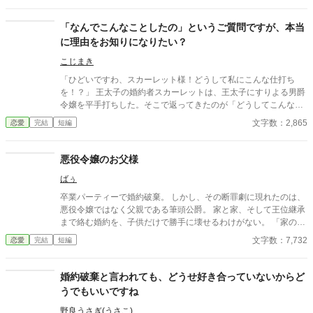
―では、始めましょうか」 リーゼロッテは完璧に準備してきた証
拠と証人を次々と提示し、王子の言いがかりを公衆の面前で華麗
「なんでこんなことしたの」というご質問ですが、本当
に論破していく。 ※カクヨム、小説家になろうにも掲載していま
に理由をお知りになりたい？
す。
こじまき
「ひどいですわ、スカーレット様！どうして私にこんな仕打ち
を！？」 王太子の婚約者スカーレットは、王太子にすりよる男爵
令嬢を平手打ちした。そこで返ってきたのが「どうしてこんなこ
とを」という質問である。 わからないなら、丁寧にご説明して差
文字数：2,865
恋愛
完結
短編
し上げるわ。でも、本当に大丈夫かしら。 ――全部説明された
ら、あなた破滅するわよ？ ※小説になろうにも投稿しています
悪役令嬢のお父様
ばぅ
卒業パーティーで婚約破棄。 しかし、その断罪劇に現れたのは、
悪役令嬢ではなく父親である筆頭公爵。 家と家、そして王位継承
まで絡む婚約を、子供だけで勝手に壊せるわけがない。 「家の話
であれば、私を通していただこうか」 その一言で、恋に酔った王
文字数：7,732
恋愛
完結
短編
太子の“物語”は終わりを告げて――！？ これは、婚約破棄を現実
でやってしまった愚かな王太子に、大人たちが正論を叩き込むお
話。
婚約破棄と言われても、どうせ好き合っていないからど
うでもいいですね
野良うさぎ(うさこ)