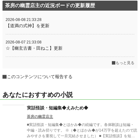
茶房の幽霊店主の近況ボードの更新履歴
2026-08-08 21:33:28
【道満の式神】を更新
2026-08-07 21:33:08
☆【幽玄古書・田ねこ】更新
もっと見る
このコンテンツについて報告する
あなたにおすすめの小説
実話怪談・短編集◆えみため◆
茶房の幽霊店主
■実話怪談・短編集◆とほかみ◆の続編です。各体験談は短編・
中編・読み切りです。 ※（◆とほかみ◆が14万字を超えたので読
みやすさを重視して一旦完結させました） ■【実話怪談】を短