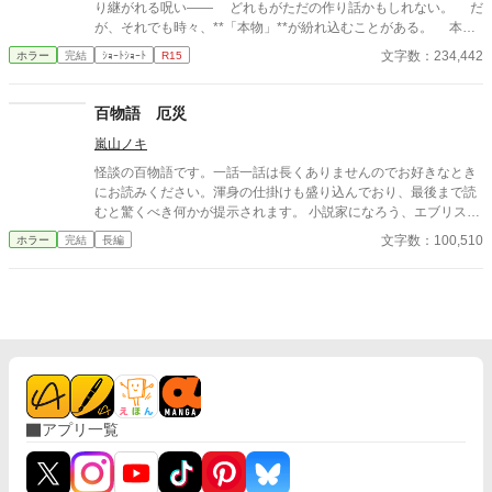
り継がれる呪い—— どれもがただの作り話かもしれない。 だ
が、それでも時々、**「本物」**が紛れ込むことがある。 本書
は、そんな“見つけてしまった”怪異を集めた一冊である。 最後
文字数：234,442
ホラー
完結
ｼｮｰﾄｼｮｰﾄ
R15
のページを閉じるとき、あなたは“何か”に気づくことになるだろ
う——。
百物語 厄災
嵐山ノキ
怪談の百物語です。一話一話は長くありませんのでお好きなとき
にお読みください。渾身の仕掛けも盛り込んでおり、最後まで読
むと驚くべき何かが提示されます。 小説家になろう、エブリスタ
にも投稿しています。
文字数：100,510
ホラー
完結
長編
アプリ一覧