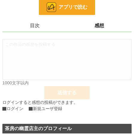
アプリで読む
小説
228,857 位 / 228,857 件
ホラー
8,510 位 / 8,510 件
目次
感想
お気に入り
2
24h.ポイント
0 pt
文字数
141,649
更新日時
2026.02.22 20:10
初回公開日時
2026.01.31 20:10
1000文字以内
初回完結日時
2026.02.23 22:44
送信する
週間ポイント
424 pt (16,155 位)
ログインすると感想の投稿ができます。
月間ポイント
2,033 pt (15,784 位)
ログイン
新規ユーザ登録
年間ポイント
21,580 pt (19,110 位)
累計ポイント
21,833 pt (68,261 位)
茶房の幽霊店主のプロフィール