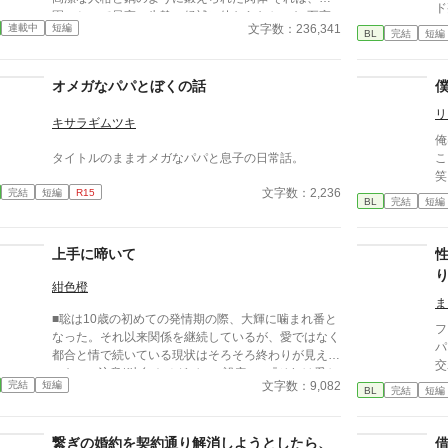
ド
園にとって最高の生贄の候補に他ならなかった 至高
「
文字数：236,341
連載中
短編
の筋肉を持つ、精神を削られ意志をなくした青年を太
BL
完結
短編
葉
古の神に捧げるため、“水”、“風”、“土”の信奉者達が暗
一
躍する 意志をなくし筋肉の操り人形と化した“デク”
の
オメガなパパとぼくの話
消える教師 山奥の男子校で繰り広げられるダークフ
関
ァンタジー
リ
し
キサラギムツキ
俺
タイトルのままオメガなパパと息子の日常話。
こ
笑え
文字数：2,236
完結
短編
R15
テ
BL
完結
短編
上手に啼いて
紺色橙
ま
■聡は10歳の初めての発情期の際、大輝に噛まれ番と
フ
なった。それ以来関係を継続しているが、愛ではなく
パ
都合と情で続いている現状はそろそろ終わりが見えて
交わっ
いた。 ■注意*独自オメガバース設定。■『それは愛か
く
文字数：9,082
完結
短編
本能か』と同じ世界設定です。関係は一切なし。
BL
完結
短編
な子の
い
繋ぎの婚約を契約通り解消しようとしたら、