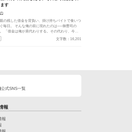
てます
の
親の残した借金を背負い、掛け持ちバイトで食いつ
ぐ毎日。 そんな俺の前に現れたのは──御曹司の
わりする。その代わり、今日
お前は俺のものだ」 脅すように言ってきたくせ
文字数：16,201
、実際はやたらと優しいし、甘すぎる……！ 高級
イーツを買ってきたり、風邪をひけば看病してくれ
り、これって本当に借金返済のはずだったよな!? 借
から始まる強制同居は、いつしか恋へと変わってい
な御曹司 × 借金持ち庶民の同居生活は、
だらけで逃げ場なし!? 短編小説です。サクッと読
でいただけると嬉しいです。
公式SNS一覧
情報
情報
報
情報