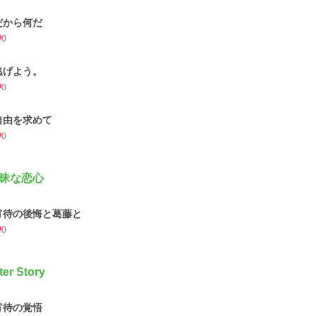
だから何だ
0
逃げよう。
0
自由を求めて
0
昧な恋心
宵待の後悔と葛藤と
0
ter Story
宵待の覚悟