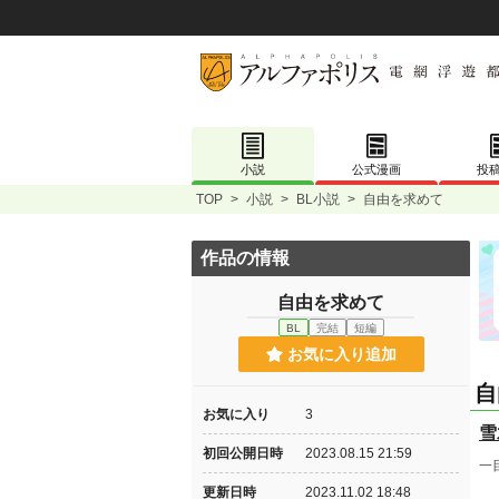
小説
公式漫画
投
TOP
>
小説
>
BL小説
>
自由を求めて
作品の情報
自由を求めて
BL
完結
短編
お気に入り追加
自
お気に入り
3
雪
初回公開日時
2023.08.15 21:59
一
更新日時
2023.11.02 18:48