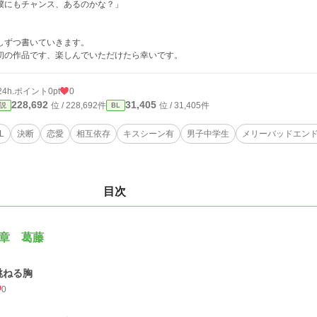
僕にもチャンス、あるのかな？」
しずつ書いていきます。
初の作品です、楽しんでいただけたら幸いです。
24h.ポイント
0pt
0
228,692
31,405
位 / 228,692件
位 / 31,405件
説
BL
L
決断
恋愛
相互依存
キスシーン有
男子中学生
メリーバッドエン
目次
章 葛藤
跳ねる胸
0