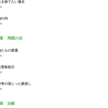
吐き捨てたい過去
0
胸の内
0
章 周囲の目
俺たちの普通
0
体育祭前日
0
好奇の混じった眼差し
0
章 決断