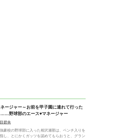
マネージャー～お前を甲子園に連れて行った
ら……野球部のエース♥マネージャー
目碧央
豪校の野球部に入った相沢瀬那は、ベンチ入りを
指し、とにかくガッツを認めてもらおうと、グラン