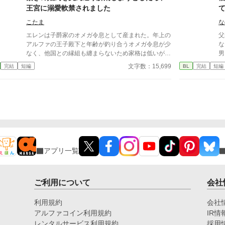
王宮に溺愛軟禁されました
こたま
な
エレンは子爵家のオメガ令息として産まれた。年上の
父
アルファの王子殿下と年齢が釣り合うオメガ令息が少
な
なく、他国との縁組も纏まらないため家格は低いが繋
男。 「借金は俺が肩代
ぎとして一応婚約をしている。王子のことは兄のよう
から
文字数：15,699
完結
短編
BL
完結
短編
に慕っており、初恋の人ではあるけれど、契約終了時
に
期か王子に想い人が現れた時には解消されるものと考
ス
えていた。ところが婚約解消時期の直前に王子宮に軟
た
禁された。結婚を承諾するまでここから出さないと王
金
子から溢れるほどの愛を与えられる。ハッピーエンド
く──。 冷酷
オメガバースBLです。
溺愛
ん
アプリ一覧
ご利用について
会社
利用規約
会社
アルファコイン利用規約
IR情
レンタルサービス利用規約
採用