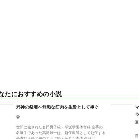
なたにおすすめの小説
邪神の祭壇へ無垢な筋肉を生贄として捧ぐ
零
夏
世間に秘された名門男子校・平坂学園体育科 空手の
強
名選手であった高尾雄一は、新任教師として赴任する
目
高潔な人格と鋼のように鍛えられた肉体 それは、学