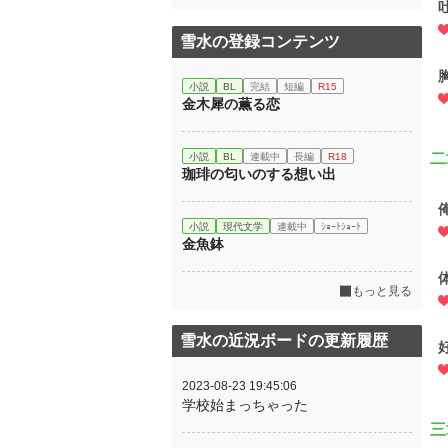
雪水の登録コンテンツ
小説
BL
完結
短編
R15
金木犀の薫る恋
二
小説
BL
連載中
長編
R18
珈琲の匂いのする想い出
小説
現代文学
連載中
ｼｮｰﾄｼｮｰﾄ
金魚鉢
もっと見る
雪水の近況ボードの更新履歴
2023-08-23 19:45:06
学校始まっちゃった
三