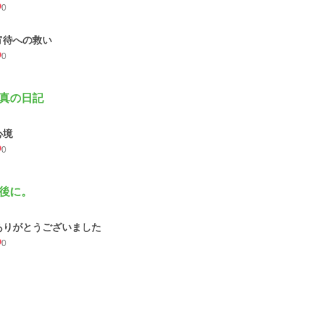
0
宵待への救い
0
真の日記
心境
0
後に。
ありがとうございました
0