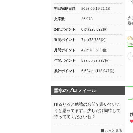
「
初回完結日時
2023.09.19 21:13
少
文字数
35,973
最
24h.ポイント
0 pt (228,692位)
週間ポイント
7 pt (78,785位)
小
月間ポイント
42 pt (83,903位)
B
年間ポイント
587 pt (98,787位)
累計ポイント
6,624 pt (113,947位)
雪水のプロフィール
一
ゆるりると勉強の合間で書いていこ
うと思ってます。少しだけ期待して
待っててくださいね？
もっと見る