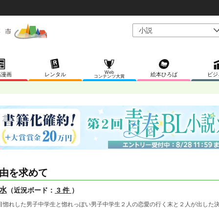
Web
稿漫画
レンタル
絵本ひろば
ビジ
コンテンツ大賞
由を求めて
水
（近況ボード：
3 件
）
目惚れした男子中学生と惚れっぽい男子中学生２人の恋愛の行く末と２人が出した