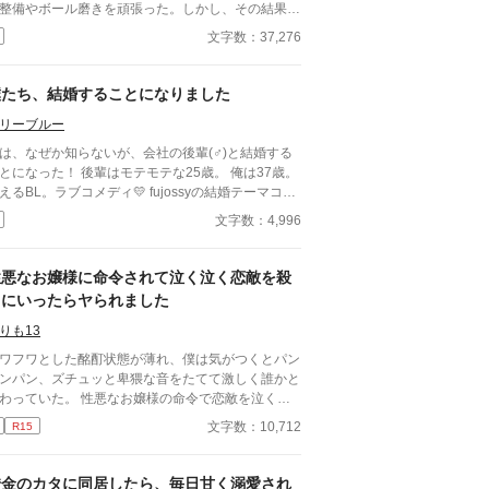
整備やボール磨きを頑張った。しかし、その結果は
マネージャーにならないか？」という監督からの言
文字数：37,276
。瀬那は葛藤の末、マネージャーに転身する。
方、才能溢れるピッチャーの戸田遼悠。瀬那は遼悠
才能を羨ましく思っていたが、マネージャーとして
僕たち、結婚することになりました
わる内に、遼悠が文字通り血のにじむような努力を
リーブルー
ている事を知る。
は、なぜか知らないが、会社の後輩(♂)と結婚する
とになった！ 後輩はモテモテな25歳。 俺は37歳。
るBL。ラブコメディ💛 fujossyの結婚テーマコン
スト応募作です。
文字数：4,996
性悪なお嬢様に命令されて泣く泣く恋敵を殺
りにいったらヤられました
りも13
ワフワとした酩酊状態が薄れ、僕は気がつくとパン
ンパン、ズチュッと卑猥な音をたてて激しく誰かと
ていた。 性悪なお嬢様の命令で恋敵を泣く泣
殺りに行ったら逆にヤラれちゃった、ちょっとアホ
文字数：10,712
R15
話です。 （ムーンライトノベルにも掲載して
ます）
借金のカタに同居したら、毎日甘く溺愛され