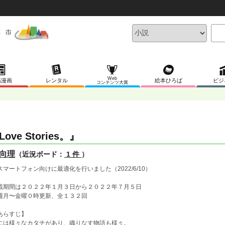
Web
稿漫画
レンタル
絵本ひろば
ビジ
コンテンツ大賞
Love Stories。』
向理
（近況ボード：
1 件
）
スマートフォン向けに最適化を行いました（2022/6/10）
載期間は２０２２年１月３日から２０２２年７月５日
週月〜金曜０時更新、全１３２回
あらすじ】
には様々なカタチがあり、織りなす物語も様々。