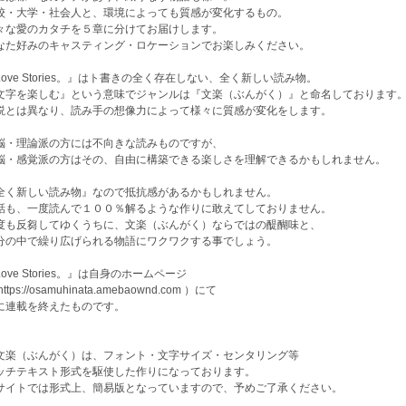
校・大学・社会人と、環境によっても質感が変化するもの。
々な愛のカタチを５章に分けてお届けします。
なた好みのキャスティング・ロケーションでお楽しみください。
Love Stories。』はト書きの全く存在しない、全く新しい読み物。
文字を楽しむ』という意味でジャンルは『文楽（ぶんがく）』と命名しております
説とは異なり、読み手の想像力によって様々に質感が変化をします。
脳・理論派の方には不向きな読みものですが、
脳・感覚派の方はその、自由に構築できる楽しさを理解できるかもしれません。
全く新しい読み物』なので抵抗感があるかもしれません。
話も、一度読んで１００％解るような作りに敢えてしておりません。
度も反芻してゆくうちに、文楽（ぶんがく）ならではの醍醐味と、
分の中で繰り広げられる物語にワクワクする事でしょう。
ove Stories。』は自身のホームページ
https://osamuhinata.amebaownd.com ）にて
に連載を終えたものです。
文楽（ぶんがく）は、フォント・文字サイズ・センタリング等
ッチテキスト形式を駆使した作りになっております。
サイトでは形式上、簡易版となっていますので、予めご了承ください。