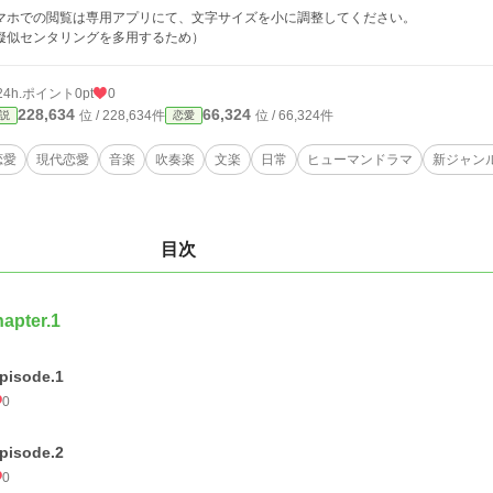
マホでの閲覧は専用アプリにて、文字サイズを小に調整してください。
擬似センタリングを多用するため）
24h.ポイント
0pt
0
228,634
66,324
位 / 228,634件
位 / 66,324件
説
恋愛
恋愛
現代恋愛
音楽
吹奏楽
文楽
日常
ヒューマンドラマ
新ジャン
目次
apter.1
pisode.1
0
pisode.2
0