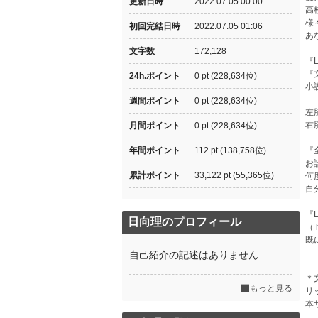
更新日時
2022.07.05 00:00
高
様
初回完結日時
2022.07.05 01:06
あ
文字数
172,128
『
『
24h.ポイント
0 pt (228,634位)
小
週間ポイント
0 pt (228,634位)
左
右
月間ポイント
0 pt (228,634位)
年間ポイント
112 pt (138,758位)
『
お
累計ポイント
33,122 pt (55,365位)
何
自
『L
日向理のプロフィール
（ 
既
自己紹介の記述はありません
＊
もっと見る
リ
本