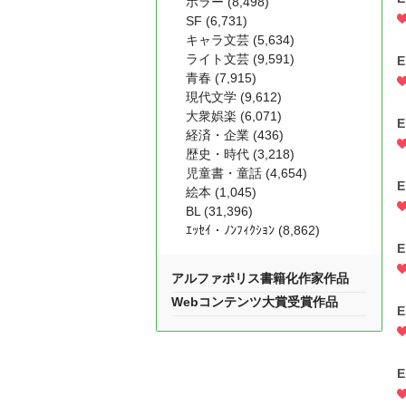
ホラー (8,498)
SF (6,731)
キャラ文芸 (5,634)
ライト文芸 (9,591)
E
青春 (7,915)
現代文学 (9,612)
大衆娯楽 (6,071)
E
経済・企業 (436)
歴史・時代 (3,218)
児童書・童話 (4,654)
E
絵本 (1,045)
BL (31,396)
ｴｯｾｲ・ﾉﾝﾌｨｸｼｮﾝ (8,862)
E
アルファポリス書籍化作家作品
Webコンテンツ大賞受賞作品
E
E