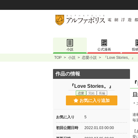
小説
公式漫画
投
TOP
>
小説
>
恋愛小説
>
『Love Stories。』
作品の情報
『
『Love Stories。』
恋愛
完結
長編
日
お気に入り追加
＊
連
お気に入り
5
毎
初回公開日時
2022.01.03 00:00
【
愛