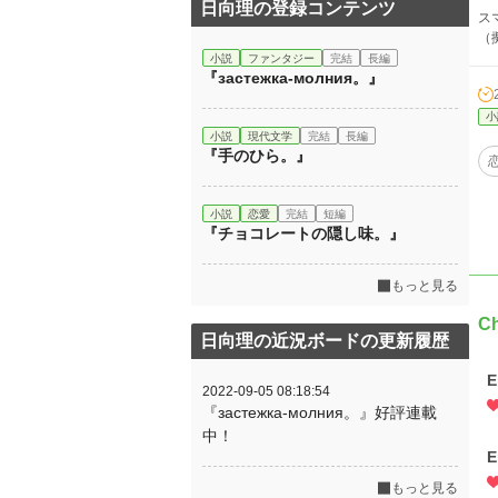
日向理の登録コンテンツ
ス
（
小説
ファンタジー
完結
長編
『застежка-молния。』
小
小説
現代文学
完結
長編
『手のひら。』
小説
恋愛
完結
短編
『チョコレートの隠し味。』
もっと見る
Ch
日向理の近況ボードの更新履歴
E
2022-09-05 08:18:54
『застежка-молния。』好評連載
中！
E
もっと見る