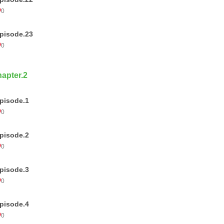
0
pisode.23
0
apter.2
pisode.1
0
pisode.2
0
pisode.3
0
pisode.4
0