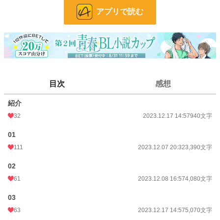
※完結にしていますが、書きたくなったら突然番外編を書く可能性があります。
アプリで読む
小説
7,422 位 / 228,999 件
BL
1,484 位 / 31,485 件
お気に入り
218
24h.ポイント
198 pt
目次
感想
文字数
73,190
紹介
更新日時
2026.02.21 22:50
32
2023.12.17 14:57
940文字
初回公開日時
2023.12.07 20:32
01
週間ポイント
1,459 pt (6,722 位)
111
2023.12.07 20:32
3,390文字
月間ポイント
6,620 pt (6,496 位)
02
61
2023.12.08 16:57
4,080文字
年間ポイント
106,492 pt (5,681 位)
累計ポイント
306,795 pt (14,952 位)
03
63
2023.12.17 14:57
5,070文字