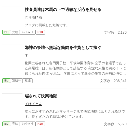
捜査員達は木馬の上で過敏な反応を見せる
五月雨時雨
ブログに掲載した短編です。
文字数：2,130
BL
完結
ｼｮｰﾄｼｮｰﾄ
R18
邪神の祭壇へ無垢な筋肉を生贄として捧ぐ
零
世間に秘された名門男子校・平坂学園体育科 空手の名選手であっ
た高尾雄一は、新任教師として赴任する 高潔な人格と鋼のように
鍛えられた肉体 それは、学園にとって最高の生贄の候補に他なら
なかった 至高の筋肉を持つ、精神を削られ意志をなくした青年を
文字数：236,341
BL
連載中
短編
太古の神に捧げるため、“水”、“風”、“土”の信奉者達が暗躍する 意
志をなくし筋肉の操り人形と化した“デク” 消える教師 山奥の男子
校で繰り広げられるダークファンタジー
騙されて快楽地獄
てけてとん
友人におすすめされたマッサージ店で快楽地獄に落とされる話で
す。長すぎたので2話に分けています。
文字数：5,970
BL
完結
ｼｮｰﾄｼｮｰﾄ
R18