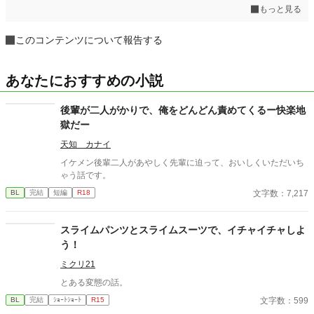
もっと見る
このコンテンツについて報告する
あなたにおすすめの小説
後輩が二人がかりで、俺をどんどん責めてくるー快楽地
獄だー
天知 カナイ
イケメン後輩二人があやしく先輩に迫って、おいしくいただいち
ゃう話です。
文字数：7,217
BL
完結
短編
R18
スライムパンツとスライムスーツで、イチャイチャしよ
う！
ミクリ21
とある変態の話。
文字数：599
BL
完結
ｼｮｰﾄｼｮｰﾄ
R15