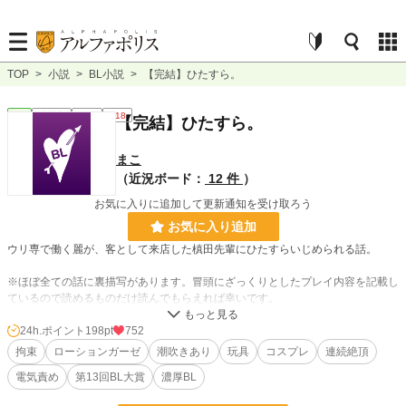
TOP
>
小説
>
BL小説
>
【完結】ひたすら。
BL
連載中
短編
R18
【完結】ひたすら。
まこ
（近況ボード：
12 件
）
お気に入りに追加して更新通知を受け取ろう
お気に入り追加
ウリ専で働く麗が、客として来店した槙田先輩にひたすらいじめられる話。
※ほぼ全ての話に裏描写があります。冒頭にざっくりとしたプレイ内容を記載し
ているので読めるものだけ読んでもらえれば幸いです。
含まれるプレイ内容
24h.ポイント
198pt
752
濁点喘/拘束/亀頭責/ローションガーゼ/潮吹/玩具/前立腺責/ドライオーガズム/連続
拘束
ローションガーゼ
潮吹きあり
玩具
コスプレ
連続絶頂
絶頂/コスプレ/羽根/焦らし/羞恥/乳首責/猿轡/電気責/クスコ/目隠/尿道責/ローショ
電気責め
第13回BL大賞
濃厚BL
ンマット/3P/耳責/素股/寸止/貞操帯/野外/恋愛要素有/甘々/挿入有etc.