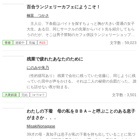
紗夜の部屋でご飯をご馳走になるほど親密に。 優しくて穏やかで
百合ランジェリーカフェにようこそ！
――その色気に触れるたび、翔太の心は揺れていく。 大人の女性
楠富 つかさ
と大学生、甘くちょっぴり刺激的な同居生活（？）がはじまる。
主人公、下条藍はバイトを探すちょっと胸が大きい普通の女子
大生。ある日、同じサークルの先輩からバイト先を紹介してもら
うのだが、そこは男子禁制のカフェ併設ランジェリーショップ
で！？ ちょっとハレンチなお仕事カフェライフ、始まりま
文字数：59,023
青春
連載中
長編
R15
す！！ ※この物語はフィクションであり実在の人物・団体・法律
とは一切関係ありません。 表紙画像はAIイラストです。下着が生
成できないのでビキニで代用しています。
残業で疲れたあなたのために
にのみや朱乃
（性的描写あり） 残業で会社に残っていた佐藤に、同じように残
っていた田中が声をかける。 それは二人の秘密の合図だった。 誰
にも話せない夜が始まる。
文字数：3,501
大衆娯楽
完結
ｼｮｰﾄｼｮｰﾄ
わたしの下着 母の私をＢＢＡ～と呼ぶことのある息子
がまさか．．．
MisakiNonagase
39才の母・真知子は息子が私の下着を持ち出していることに気づ