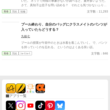
いた。 ネットで同様の事象がないか調べると、案外多いようだ。
さて、真知子は息子を問い詰める？ それとも気づかないふりを
続けてあげるか？ そのほかに外伝も綴りました。
文字数：11,293
青春
完結
短編
プール終わり、自分のバッグにクラスメイトのパンツが
入っていたらどうする？
九拾七
プールの授業が午前中のときは水着を着こんでいく。 で、パンツ
を持っていくのを忘れる。 というのはよくある笑い話。
文字数：846
青春
完結
ｼｮｰﾄｼｮｰﾄ
アプリ一覧