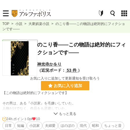
TOP
>
小説
>
大衆娯楽小説
>
のこり香――この物語は絶対的にフィクショ
ンです――
大衆娯楽
完結
短編
のこり香――この物語は絶対的にフィ
クションです――
神光寺かをり
（近況ボード：
53 件
）
お気に入りに追加して更新通知を受け取ろう
お気に入り追加
【この物語は絶対的にフィクションです】
その男は、ある『小説家』を毛嫌いしていた。
人物だけでなく、作品をも忌避していた。
ところがある時、よんどころない事情が発生し、その『小説家』に関わる場所へ
行かねばならなくなった。
24h.ポイント
0pt
10
朝から不機嫌な彼の様子に不審を感じた細君は……。
日常
短編
小説家
夫婦愛
ほのぼの
現代
昭和
ちょっと昔