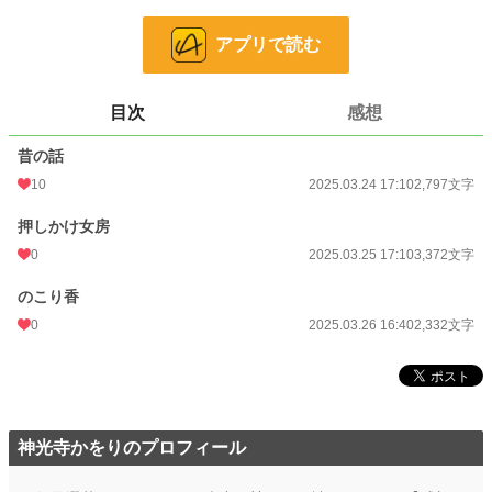
※この物語はフィクションです。実在の人物・団体・事件・列車ダイヤなどとは
一切関係ありません。ええ、ありませんとも。
アプリで読む
※この作品は、作者個人サイト・小説家になろう・ノベルアッププラスでも公開
しています。
目次
感想
小説
228,668 位 / 228,668 件
昔の話
大衆娯楽
6,073 位 / 6,073 件
10
2025.03.24 17:10
2,797文字
お気に入り
3
押しかけ女房
24h.ポイント
0 pt
0
2025.03.25 17:10
3,372文字
文字数
8,501
のこり香
更新日時
2025.03.26 16:40
0
2025.03.26 16:40
2,332文字
初回公開日時
2025.03.24 17:10
初回完結日時
2025.03.26 16:41
週間ポイント
28 pt (56,925 位)
神光寺かをりのプロフィール
月間ポイント
56 pt (77,878 位)