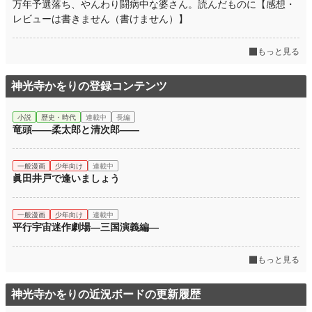
万年予選落ち、やんわり闘病中な婆さん。読んだものに【感想・
年間ポイント
1,589 pt (72,861 位)
レビューは書きません（書けません）】
累計ポイント
6,165 pt (117,012 位)
もっと見る
神光寺かをりの登録コンテンツ
小説
歴史・時代
連載中
長編
竜頭――柔太郎と清次郎――
一般漫画
少年向け
連載中
眞田井戸で逢いましょう
一般漫画
少年向け
連載中
平行宇宙迷作劇場―三国演義編―
もっと見る
神光寺かをりの近況ボードの更新履歴