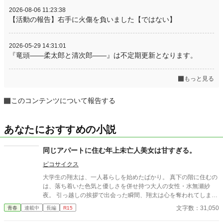
2026-08-06 11:23:38
【活動の報告】右手に火傷を負いました【ではない】
2026-05-29 14:31:01
『竜頭――柔太郎と清次郎――』は不定期更新となります。
もっと見る
このコンテンツについて報告する
あなたにおすすめの小説
同じアパートに住む年上未亡人美女は甘すぎる。
ピコサイクス
大学生の翔太は、一人暮らしを始めたばかり。 真下の階に住むの
は、落ち着いた色気と優しさを併せ持つ大人の女性・水無瀬紗
夜。 引っ越しの挨拶で出会った瞬間、翔太は心を奪われてしま
う。 偶然にもアルバイト先のスーパーで再会した彼女は、翔太を
文字数：31,050
青春
連載中
長編
R15
すぐに採用し、温かく仕事を教えてくれる存在だった。 ある日の
仕事帰り、ふたりで過ごす時間が増えていき――そして気づけば