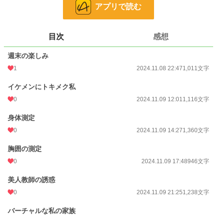
文字数
15,277
アプリで読む
更新日時
2024.11.16 14:28
目次
感想
初回公開日時
2024.11.08 22:47
週末の楽しみ
初回完結日時
2024.11.16 14:29
1
2024.11.08 22:47
1,011文字
週間ポイント
84 pt (36,763 位)
イケメンにトキメク私
月間ポイント
592 pt (32,035 位)
0
2024.11.09 12:01
1,116文字
年間ポイント
19,724 pt (20,324 位)
身体測定
累計ポイント
48,325 pt (45,400 位)
0
2024.11.09 14:27
1,360文字
胸囲の測定
0
2024.11.09 17:48
946文字
美人教師の誘惑
0
2024.11.09 21:25
1,238文字
バーチャルな私の家族