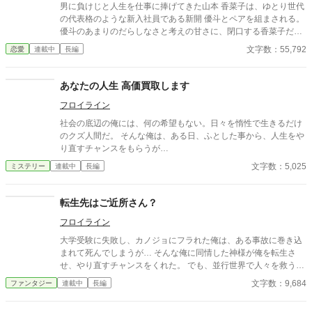
男に負けじと人生を仕事に捧げてきた山本 香菜子は、ゆとり世代
の代表格のような新入社員である新開 優斗とペアを組まされる。
優斗のあまりのだらしなさと考えの甘さに、閉口する香菜子だっ
たが…
文字数：55,792
恋愛
連載中
長編
あなたの人生 高価買取します
フロイライン
社会の底辺の俺には、何の希望もない。日々を惰性で生きるだけ
のクズ人間だ。 そんな俺は、ある日、ふとした事から、人生をや
り直すチャンスをもらうが…
文字数：5,025
ミステリー
連載中
長編
転生先はご近所さん？
フロイライン
大学受験に失敗し、カノジョにフラれた俺は、ある事故に巻き込
まれて死んでしまうが… そんな俺に同情した神様が俺を転生さ
せ、やり直すチャンスをくれた。 でも、並行世界で人々を救うつ
もりだった俺が転生した先は、近所に住む新婚の伊藤さんだっ
文字数：9,684
ファンタジー
連載中
長編
た。