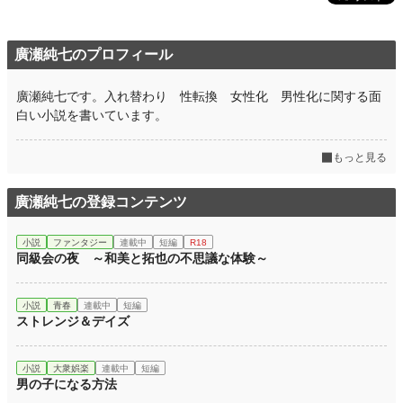
廣瀬純七のプロフィール
廣瀬純七です。入れ替わり 性転換 女性化 男性化に関する面
白い小説を書いています。
もっと見る
廣瀬純七の登録コンテンツ
小説
ファンタジー
連載中
短編
R18
同級会の夜 ～和美と拓也の不思議な体験～
小説
青春
連載中
短編
ストレンジ＆デイズ
小説
大衆娯楽
連載中
短編
男の子になる方法