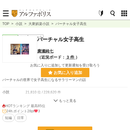
TOP
>
小説
>
大衆娯楽小説
>
バーチャル女子高生
大衆娯楽
完結
ｼｮｰﾄｼｮｰﾄ
バーチャル女子高生
廣瀬純七
（近況ボード：
3 件
）
お気に入りに追加して更新通知を受け取ろう
お気に入り追加
バーチャルの世界で女子高生になるサラリーマンの話
小説
21,810 位 / 228,620 件
大衆娯楽
415 位 / 6,071 件
HOTランキング 最高85位
24h.ポイント
28pt
3
お気に入り
6
短編
日常
24h.ポイント
28 pt