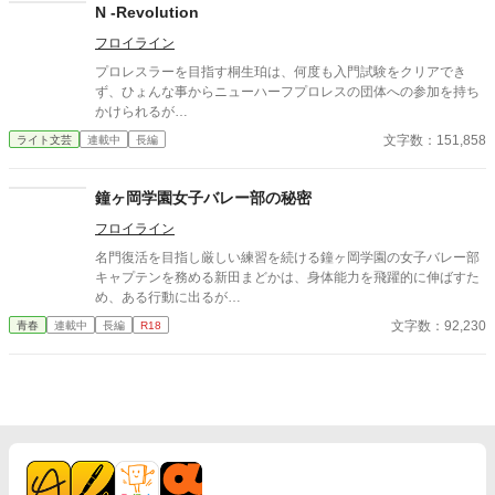
N -Revolution
フロイライン
プロレスラーを目指す桐生珀は、何度も入門試験をクリアでき
ず、ひょんな事からニューハーフプロレスの団体への参加を持ち
かけられるが…
文字数：151,858
ライト文芸
連載中
長編
鐘ヶ岡学園女子バレー部の秘密
フロイライン
名門復活を目指し厳しい練習を続ける鐘ヶ岡学園の女子バレー部
キャプテンを務める新田まどかは、身体能力を飛躍的に伸ばすた
め、ある行動に出るが…
文字数：92,230
青春
連載中
長編
R18