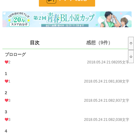
R18には＊つけます。
小説
228,978 位 / 228,978 件
目次
感想（9件）
BL
31,480 位 / 31,480 件
プロローグ
お気に入り
180
2
2018.05.24 21:08
205文字
24h.ポイント
0 pt
1
文字数
91,135
1
2018.05.24 21:08
1,838文字
更新日時
2019.01.01 22:23
2
初回公開日時
2018.05.15 23:44
3
2018.05.24 21:08
2,937文字
初回完結日時
2018.10.25 02:03
3
3
2018.05.24 21:08
2,038文字
週間ポイント
14 pt (68,954 位)
4
月間ポイント
218 pt (49,632 位)