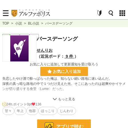
TOP
>
小説
>
BL小説
>
バースデーソング
BL
完結
長編
R18
バースデーソング
せんりお
（近況ボード：
9 件
）
お気に入りに追加して更新通知を受け取ろう
お気に入り追加
失恋したやけ酒で酔っぱらった俺は、知らない細い路地に迷い込んだ。
深夜の真っ暗な路地の中で１つだけ見えた光。そこにあったのは超爽やかイケメ
ンが切り盛りする食堂〈Lume〉だった。
舞台はイタリア。料理人とアーティストがじわじわ距離を詰めていくお話。
24h.ポイント
0pt
136
甘々
年上
包容
ほっこり
じんわり
爽やかイタリア人×見せかけ強気日本人
年上×年下
アプリで読む