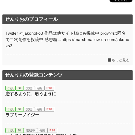
せんりおのプロフィール
Twitter @jakonoko3 作品は他サイト様にも掲載中 pixivでは同名
で二次創作を投稿中 感想箱→https://marshmallow-qa.com/jakono
ko3
もっと見る
せんりおの登録コンテンツ
小説
BL
完結
長編
R18
恋するように、歌うように
小説
BL
完結
長編
R18
ラブミーノイジー
小説
BL
連載中
長編
R18