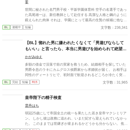
零
世間に秘された名門男子校・平坂学園体育科 空手の名選手であっ
た高尾雄一は、新任教師として赴任する 高潔な人格と鋼のように
鍛えられた肉体 それは、学園にとって最高の生贄の候補に他なら
なかった 至高の筋肉を持つ、精神を削られ意志をなくした青年を
文字数：236,341
BL
連載中
短編
太古の神に捧げるため、“水”、“風”、“土”の信奉者達が暗躍する 意
志をなくし筋肉の操り人形と化した“デク” 消える教師 山奥の男子
校で繰り広げられるダークファンタジー
【BL】惚れた男に嫌われたくなくて「男遊びならして
もいい」と言ったら、本当に男遊びを始められて絶望し
ている侯爵令息の話
かがみゆえ
多額の借金で没落寸前の実家を救うため、結婚相手を探していた
男爵令息のラキにカムグロス侯爵家から求婚状が届く。 お相手は
同性のディートリヒで、初対面で歓迎されるどころか冷たく突き
放されてしまう。 『必要最低限関わるな』 『愛人を作るな』
文字数：31,965
BL
完結
短編
R15
『男遊びならしてもいい』 ディートリヒから実家の借金を完済す
る条件を言われたラキは、学園で令息たちとの交流を満喫中。 褒
め上手なラキの周りには可愛い令息が集まり、推し活状態に。 一
皇帝陛下の精子検査
方、ディートリヒだけが嫉妬で胃を痛める日々。 ラキへの恋心を
雲丹はち
隠し続けた不器用侯爵令息に、幸せな未来は訪れるのか？ .
弱冠25歳にして帝国全土の統一を果たした若き皇帝マクシミリア
ン。 しかし彼は政務に追われ、いまだ妃すら迎えられていなかっ
た。 このままでは世継ぎが産まれるかどうかも分からない。 焦れ
た官僚たちに迫られ、マクシミリアンは世にも屈辱的な『検査』