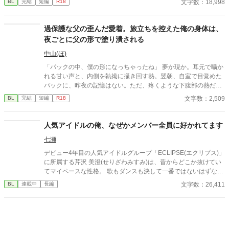
文字数：18,998
BL
完結
短編
R18
を受けさせられることに――!?
過保護な父の歪んだ愛着。旅立ちを控えた俺の身体は、
夜ごとに父の形で塗り潰される
中山(ほ)
「パックの中、僕の形になっちゃったね」 夢か現か。耳元で囁か
れる甘い声と、内側を執拗に掻き回す熱。翌朝、自室で目覚めた
パックに、昨夜の記憶はない。ただ、疼くような下腹部の熱だけ
が残っていた。 相談しようと向かった相手こそが、自分を侵食し
文字数：2,509
BL
完結
短編
R18
ている張本人だとも知らずに、パックは父の部屋の扉を開く。 こ
のお話はムーンライトでも投稿してます〜
人気アイドルの俺、なぜかメンバー全員に好かれてます
七瀬
デビュー4年目の人気アイドルグループ「ECLIPSE(エクリプス)」
に所属する芹沢 美澄(せりざわみすみ)は、昔からどこか抜けてい
てマイペースな性格。 歌もダンスも決して一番ではないはずなの
に、なぜかファンからもメンバーからも目を離されない存在だっ
文字数：26,411
BL
連載中
長編
た。 世話焼きな幼なじみ、明るく距離の近い同い年、しっかり者
で面倒見のいい年上、掴みどころのない自由人、そして無言で隣
にいるリーダー——。 気づけば、美澄の周りにはいつも誰かがい
て、当たり前のように甘やかされていく。