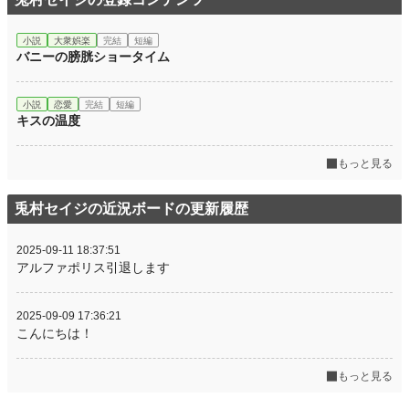
年間ポイント
6,904 pt (38,867 位)
小説
大衆娯楽
完結
短編
累計ポイント
6,939 pt (112,053 位)
バニーの膀胱ショータイム
小説
恋愛
完結
短編
キスの温度
もっと見る
兎村セイジの近況ボードの更新履歴
2025-09-11 18:37:51
アルファポリス引退します
2025-09-09 17:36:21
こんにちは！
もっと見る