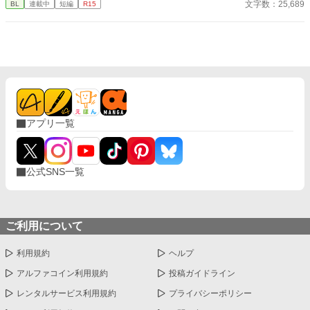
文字数：25,689
BL
連載中
短編
R15
真面目だが強気で、どこか挑発的な笑みを浮かべる青年。 ある
夜、取引先とのトラブル対応で二人だけが残ったオフィスで、 篠
原は上司に向かって、いつもの穏やかな口調を崩した。「……そ
んな顔、部下には見せないんですね」 疲労で僅かに緩んだ榊の表
情。 その弱さを見逃さず、篠原はデスク越しに距離を詰める。
「強がらなくていいですよ。俺の前では、もう」 指先が榊のネク
タイを掴む。 引き寄せられた瞬間、榊の理性は音を立てて崩れ
た。 拒むことも、許すこともできないまま、 彼は“部下”の手によ
って、ひとつずつ乱されていく。 言葉で支配され、触れられるた
アプリ一覧
びに、自分の知らなかった感情と快楽を知る。それは、上司とし
ての誇りを壊すほどに甘く、逃れられないほどに深い。 だが、篠
原の視線の奥に宿るのは、ただの欲望ではなかった。 そこには、
ずっと榊だけを見つめ続けてきた、静かな執着がある。 「俺、前
公式SNS一覧
から思ってたんです。 あなたが誰かに“支配される”ところ、き
っと綺麗だろうなって」 支配する側だったはずの男が、 支配され
ることで初めて“生きている”と感じてしまう――。 上司と部下、
立場も理性も、すべてが絡み合うオフィスの夜。 秘密の扉を開け
た榊は、もう戻れない。 快楽に溺れるその瞬間まで、彼を待つの
ご利用について
は破滅か、それとも救いか。 ――これは、ひとりの上司が“愛”と
いう名の支配に沈んでいく物語。
利用規約
ヘルプ
アルファコイン利用規約
投稿ガイドライン
レンタルサービス利用規約
プライバシーポリシー