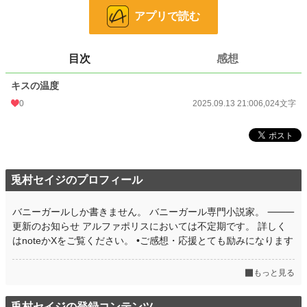
アプリで読む
⸻
いずれ終わる恋かもしれない。
それでも「今」を生きるしかない、どうしようもないふたりの夏を描く、切なく
熱い物語。
目次
感想
小説
36,573 位 / 228,779 件
キスの温度
0
2025.09.13 21:00
6,024文字
恋愛
15,888 位 / 66,370 件
お気に入り
4
24h.ポイント
7 pt
兎村セイジのプロフィール
文字数
6,024
更新日時
2025.09.13 21:00
バニーガールしか書きません。 バニーガール専門小説家。 ⸻
更新のお知らせ アルファポリスにおいては不定期です。 詳しく
初回公開日時
2025.09.13 21:00
はnoteかXをご覧ください。 •ご感想・応援とても励みになります
初回完結日時
2025.09.13 21:00
もっと見る
週間ポイント
28 pt (56,925 位)
月間ポイント
105 pt (64,672 位)
兎村セイジの登録コンテンツ