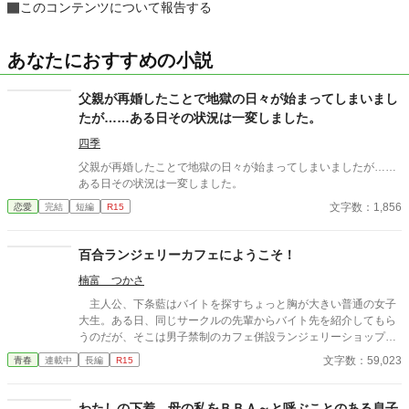
このコンテンツについて報告する
あなたにおすすめの小説
父親が再婚したことで地獄の日々が始まってしまいまし
たが……ある日その状況は一変しました。
四季
父親が再婚したことで地獄の日々が始まってしまいましたが……
ある日その状況は一変しました。
文字数：1,856
恋愛
完結
短編
R15
百合ランジェリーカフェにようこそ！
楠富 つかさ
主人公、下条藍はバイトを探すちょっと胸が大きい普通の女子
大生。ある日、同じサークルの先輩からバイト先を紹介してもら
うのだが、そこは男子禁制のカフェ併設ランジェリーショップ
で！？ ちょっとハレンチなお仕事カフェライフ、始まりま
文字数：59,023
青春
連載中
長編
R15
す！！ ※この物語はフィクションであり実在の人物・団体・法律
とは一切関係ありません。 表紙画像はAIイラストです。下着が生
成できないのでビキニで代用しています。
わたしの下着 母の私をＢＢＡ～と呼ぶことのある息子