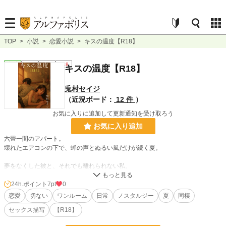
TOP
>
小説
>
恋愛小説
>
キスの温度【R18】
恋愛
完結
短編
R18
キスの温度【R18】
兎村セイジ
（近況ボード：
12 件
）
お気に入りに追加して更新通知を受け取ろう
お気に入り追加
六畳一間のアパート。
壊れたエアコンの下で、蝉の声とぬるい風だけが続く夏。
夢をなくした彼と、それでも離れられない私。
二年の記念日さえ忘れられた夜、愛しさと諦めのあいだで、胸の奥が軋んでい
く。
24h.ポイント
7pt
0
恋愛
切ない
ワンルーム
日常
ノスタルジー
夏
同棲
「最後に見たい？」
セックス描写
【R18】
冷めゆく熱の中で、ただ一度だけ燃やすように、私は彼にすべてを差し出した。