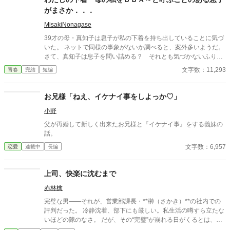
がまさか．．．
MisakiNonagase
39才の母・真知子は息子が私の下着を持ち出していることに気づ
いた。 ネットで同様の事象がないか調べると、案外多いようだ。
さて、真知子は息子を問い詰める？ それとも気づかないふりを
続けてあげるか？ そのほかに外伝も綴りました。
文字数：11,293
青春
完結
短編
お兄様「ねえ、イケナイ事をしよっか♡」
小野
父が再婚して新しく出来たお兄様と『イケナイ事』をする義妹の
話。
文字数：6,957
恋愛
連載中
長編
上司、快楽に沈むまで
赤林檎
完璧な男――それが、営業部課長・**榊（さかき）**の社内での
評判だった。 冷静沈着、部下にも厳しい。私生活の噂すら立たな
いほどの隙のなさ。 だが、その“完璧”が崩れる日がくるとは、誰
も想像していなかった。 入社三年目の篠原は、榊の直属の部下。