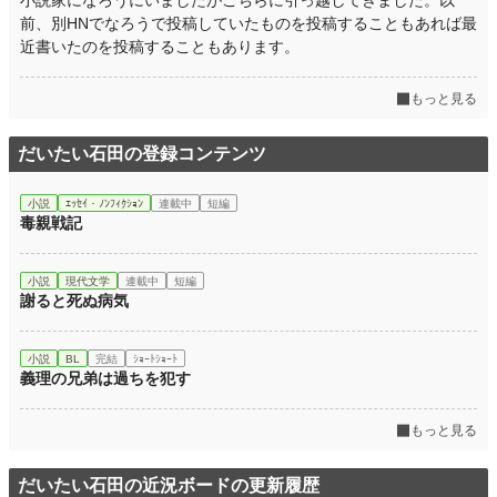
小説家になろうにいましたがこちらに引っ越してきました。以
前、別HNでなろうで投稿していたものを投稿することもあれば最
近書いたのを投稿することもあります。
もっと見る
だいたい石田の登録コンテンツ
小説
ｴｯｾｲ・ﾉﾝﾌｨｸｼｮﾝ
連載中
短編
毒親戦記
小説
現代文学
連載中
短編
謝ると死ぬ病気
小説
BL
完結
ｼｮｰﾄｼｮｰﾄ
義理の兄弟は過ちを犯す
もっと見る
だいたい石田の近況ボードの更新履歴