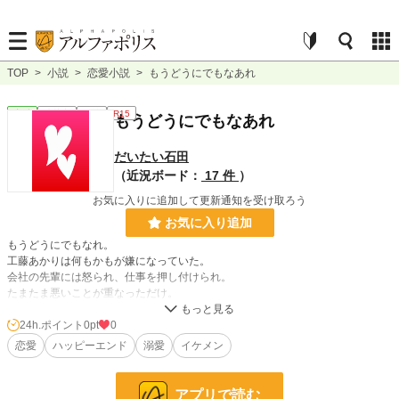
TOP
>
小説
>
恋愛小説
>
もうどうにでもなあれ
恋愛
連載中
長編
R15
もうどうにでもなあれ
だいたい石田
（近況ボード：
17 件
）
お気に入りに追加して更新通知を受け取ろう
お気に入り追加
もうどうにでもなれ。
工藤あかりは何もかもが嫌になっていた。
会社の先輩には怒られ、仕事を押し付けられ。
たまたま悪いことが重なっただけ。
そう自分に言い聞かせてもくさくさした気分は晴れない。
残業で疲れた体で、なんとなくバーを訪れてみた。
24h.ポイント
0pt
0
それがすべてのはじまりだとはしらずに。
恋愛
ハッピーエンド
溺愛
イケメン
小説
228,743 位 / 228,743 件
アプリで読む