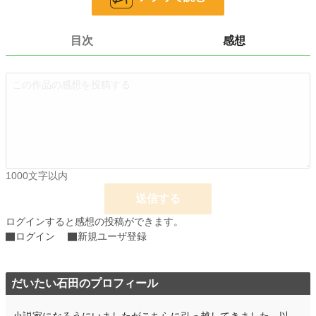
恋愛
66,363 位 / 66,363 件
お気に入り
7
目次
感想
24h.ポイント
0 pt
文字数
2,880
更新日時
2020.03.13 22:21
初回公開日時
2020.03.11 20:40
週間ポイント
0 pt (228,743 位)
1000文字以内
月間ポイント
0 pt (228,743 位)
送信する
年間ポイント
35 pt (166,603 位)
ログインすると感想の投稿ができます。
累計ポイント
2,859 pt (149,698 位)
ログイン
新規ユーザ登録
だいたい石田のプロフィール