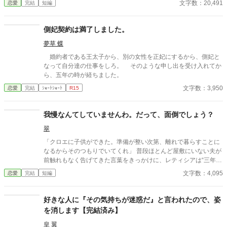
文字数：20,491
恋愛
完結
短編
側妃契約は満了しました。
夢草 蝶
婚約者である王太子から、別の女性を正妃にするから、側妃と
なって自分達の仕事をしろ。 そのような申し出を受け入れてか
ら、五年の時が経ちました。
文字数：3,950
恋愛
完結
ｼｮｰﾄｼｮｰﾄ
R15
我慢なんてしていませんわ。だって、面倒でしょう？
翠
「クロエに子供ができた。準備が整い次第、離れで暮らすことに
なるからそのつもりでいてくれ」 普段ほとんど屋敷にいない夫が
前触れもなく告げてきた言葉をきっかけに、レティシアは“三年
間”の契約を終わらせることにした。 赤の他人を屋敷に迎えるこ
文字数：4,095
恋愛
完結
短編
とはしない。 不要なものに感情を砕く理由などない。 「だって、
面倒でしょう？」 不誠実な夫も、無意味な結婚も、 この際すべて
切り捨ててしまいましょう。
好きな人に『その気持ちが迷惑だ』と言われたので、姿
を消します【完結済み】
皇 翼