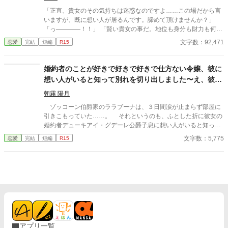
「正直、貴女のその気持ちは迷惑なのですよ……この場だから言
いますが、既に想い人が居るんです。諦めて頂けませんか？」
「っ――――！！」 「賢い貴女の事だ。地位も身分も財力も何も
かもが貴女にとっては高嶺の花だと元々分かっていたのでしょ
文字数：92,471
恋愛
完結
短編
R15
う？そんな感情を持っているだけ時間が無駄だと思いません
か？」 クロエの気持ちなどお構いなしに、言葉は続けられる。既
に想い人がいる。気持ちが迷惑。諦めろ。時間の無駄。彼は止ま
婚約者のことが好きで好きで好きで仕方ない令嬢、彼に
らず話し続ける。彼が口を開く度に、まるで弾丸のように心を抉
想い人がいると知って別れを切り出しました〜え、彼が
っていった。 ＊＊＊＊＊＊ ・執筆時間空けてしまった間に途中過
本当に好きだったのは私なんですか！？〜
程が気に食わなくなったので、設定などを少し変えて改稿してい
朝霧 陽月
ます。
ゾッコーン伯爵家のララブーナは、３日間涙が止まらず部屋に
引きこもっていた……。 それというのも、ふとした折に彼女の
婚約者デューキアイ・グデーレ公爵子息に想い人がいると知って
しまったからだ。 ※内容はタイトル通りです、基本ヤベェ登場人
文字数：5,775
恋愛
完結
短編
R15
物しかいません。 ※他サイトにも、同作者ほぼ同タイトルで投稿
中。
アプリ一覧