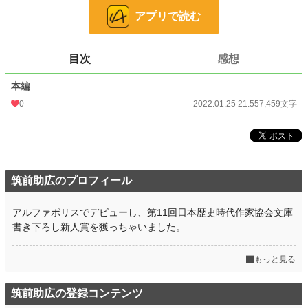
小説
228,623 位 / 228,623 件
アプリで読む
歴史・時代
3,219 位 / 3,219 件
お気に入り
8
目次
感想
24h.ポイント
0 pt
本編
0
2022.01.25 21:55
7,459文字
文字数
7,459
更新日時
2022.01.25 21:55
初回公開日時
2022.01.25 21:55
初回完結日時
2022.01.25 21:55
筑前助広のプロフィール
週間ポイント
21 pt (62,459 位)
アルファポリスでデビューし、第11回日本歴史時代作家協会文庫
月間ポイント
書き下ろし新人賞を獲っちゃいました。
21 pt (99,984 位)
年間ポイント
399 pt (108,625 位)
もっと見る
累計ポイント
9,230 pt (100,004 位)
筑前助広の登録コンテンツ