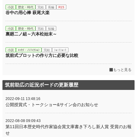
小説
歴史・時代
完結
長編
R15
谷中の用心棒 萩尾大楽
小説
歴史・時代
完結
短編
裏廻二ノ組～六本松始末～
小説
ｴｯｾｲ・ﾉﾝﾌｨｸｼｮﾝ
完結
ｼｮｰﾄｼｮｰﾄ
筑前式プロットの作り方に必要な比較
もっと見る
筑前助広の近況ボードの更新履歴
2022-09-11 13:48:16
公開授賞式・トークショー&サイン会のお知らせ
2022-08-08 09:09:43
第11回日本歴史時代作家協会賞文庫書き下ろし新人賞 受賞のお報
せ