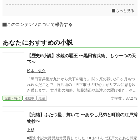
もっと見る
このコンテンツについて報告する
あなたにおすすめの小説
【歴史if小説】水鏡の覇王 〜黒田官兵衛、もう一つの天
下〜
松本 俊介
「黒田官兵衛が九州から天下を狙う」 関ヶ原の戦いが1ヶ月もつ
れ込んだことで、官兵衛の「天下取りの野心」がリアルに息を吹
き返します。 官兵衛の知略、加藤清正や島津との駆け引き、そし
て豊臣秀頼を擁した「九州王国」の建国から徳川家康との決戦な
文字数：37,279
歴史・時代
連載中
短編
どを歴史if小説としました。続きも掲載予定です。
【完結】ふたつ星、輝いて 〜あやし兄弟と町娘の江戸捕
物抄〜
上杉
■歴史小説大賞奨励賞受賞しました！■ おりんは江戸のとある武家