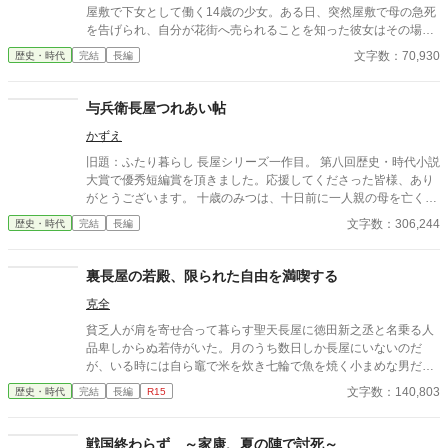
屋敷で下女として働く14歳の少女。ある日、突然屋敷で母の急死
を告げられ、自分が花街へ売られることを知った彼女はその場か
ら逃げだした。 母は殺されたのかもしれない――そんな絶望のど
文字数：70,930
歴史・時代
完結
長編
ん底にいたおりんに声をかけたのは、奉行所で同心として働く有
島惣次郎だった。 今も刺客の手が迫る彼女を守るため、彼の屋敷
で住み込みで働くことが決まる。そこで彼の兄――有島清之進と
与兵衛長屋つれあい帖
ともに生活を始めるのだが、病弱という噂とはかけ離れた腕っぷ
かずえ
しのよさに、おりんは驚きを隠せない。 そうしてともに生活しな
がら少しづつ心を開いていった――その矢先のことだった。 母の
旧題：ふたり暮らし 長屋シリーズ一作目。 第八回歴史・時代小説
命を奪った犯人が発覚すると同時に、何故か兄清之進に凶刃が迫
大賞で優秀短編賞を頂きました。応援してくださった皆様、あり
り――。 とある秘密を抱えた兄弟と町娘おりんの紡ぐ江戸捕物抄
がとうございます。 十歳のみつは、十日前に一人親の母を亡くし
です！お楽しみください！ ※フィクションです。 ※周辺の歴史事
たばかり。幸い、母の蓄えがあり、自分の裁縫の腕の良さもあっ
文字数：306,244
歴史・時代
完結
長編
件などは、史実を踏んでいます。 皆さまご評価頂きありがとうご
て、何とか今まで通り長屋で暮らしていけそうだ。 頼まれた繕い
ざいました。大変嬉しいです！ 今後も精進してまいります！
物を届けた帰り、くすんだ着物で座り込んでいる男の子を拾う。
一人で寂しかったみつは、拾った男の子と二人で暮らし始めた。
裏長屋の若殿、限られた自由を満喫する
克全
貧乏人が肩を寄せ合って暮らす聖天長屋に徳田新之丞と名乗る人
品卑しからぬ若侍がいた。月のうち数日しか長屋にいないのだ
が、いる時には自ら竈で米を炊き七輪で魚を焼く小まめな男だっ
た。
文字数：140,803
歴史・時代
完結
長編
R15
戦国終わらず ～家康、夏の陣で討死～