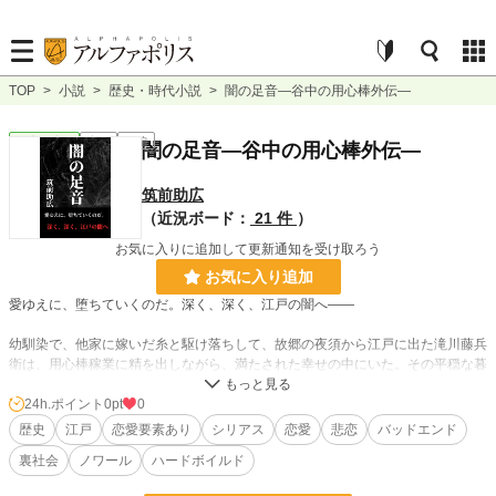
TOP
>
小説
>
歴史・時代小説
>
闇の足音―谷中の用心棒外伝―
歴史・時代
完結
短編
闇の足音―谷中の用心棒外伝―
筑前助広
（近況ボード：
21 件
）
お気に入りに追加して更新通知を受け取ろう
お気に入り追加
愛ゆえに、堕ちていくのだ。深く、深く、江戸の闇へ――
幼馴染で、他家に嫁いだ糸と駆け落ちして、故郷の夜須から江戸に出た滝川藤兵
衛は、用心棒稼業に精を出しながら、満たされた幸せの中にいた。その平穏な暮
らしの最中、藤兵衛は糸の夫だった西春与一郎を、江戸で見掛ける。斬るしかな
い、と決めた藤兵衛の暮らしに、そっと闇の足音が忍び寄る――。
24h.ポイント
0pt
0
歴史
江戸
恋愛要素あり
シリアス
恋愛
悲恋
バッドエンド
「谷中の用心棒 萩尾大楽～阿芙蓉抜け荷始末～」に繋がる大いなるプレリュー
裏社会
ノワール
ハードボイルド
ド！