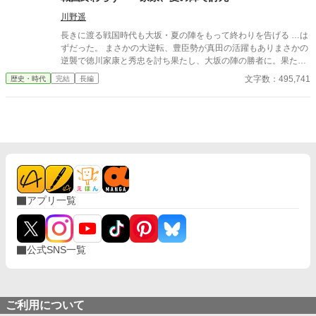
川野遥
長きに渡る戦国時代も大坂・夏の陣をもって終わりを告げる …は
ずだった。 まさかの大逆転、豊臣勢が真田の活躍もありまさかの
逆襲で徳川家康と秀忠を討ち果たし、大坂の陣の勝者に。果たし
て彼らは新たな秩序を作ることができるのか？ 敗北した徳川勢も
文字数：495,741
歴史・時代
完結
長編
何とか巻き返しを図ろうとするが、徳川に臣従したはずの大名達
が新たな野心を抱き始める。 文治系藩主は頼りなし？ 暴れん坊藩
主がまさかの活躍？ 参考情報一切なし、全てゼロから切り開く戦
国ifストーリーが始まる。 更新は週5～6予定です。 ※ノベルアッ
プ＋とカクヨムにも掲載しています。
アプリ一覧
公式SNS一覧
ご利用について