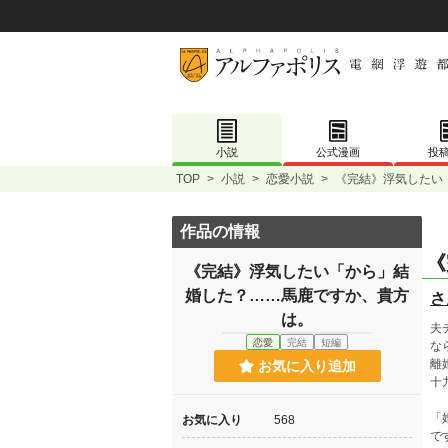
小説
公式漫画
投
TOP
>
小説
>
恋愛小説
>
《完結》浮気したい
作品の情報
《
《完結》浮気したい「から」結
婚した？……馬鹿ですか、貴方
さ
は。
夫
恋愛
完結
短編
な
離
お気に入り追加
十
「
お気に入り
568
で