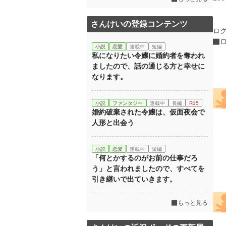
さんけいの登録コンテンツ
ロ
小説
恋愛
連載中
短編
私になりたい令嬢に婚約者を奪われ
ましたので、話の通じる方と幸せに
なります。
小説
ファンタジー
連載中
長編
R15
婚約破棄された令嬢は、仮面夜会で
人形と出会う
小説
恋愛
連載中
短編
「何とかするのがお前の仕事だろ
う」と言われましたので、すべてを
引き継いで出ていきます。
もっと見る