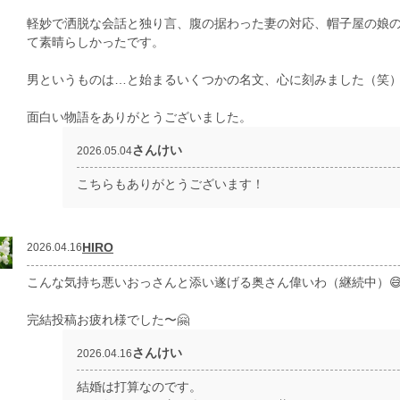
軽妙で洒脱な会話と独り言、腹の据わった妻の対応、帽子屋の娘
て素晴らしかったです。
男というものは…と始まるいくつかの名文、心に刻みました（笑
面白い物語をありがとうございました。
さんけい
2026.05.04
こちらもありがとうございます！
HIRO
2026.04.16
こんな気持ち悪いおっさんと添い遂げる奥さん偉いわ（継続中）
完結投稿お疲れ様でした〜🤗
さんけい
2026.04.16
結婚は打算なのです。