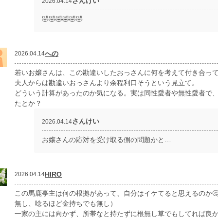
さんけい
2026.04.14
🤣🤣🤣🤣🤣🤣
への
2026.04.14
若いお嬢さんは、この勘違いしたおっさんに何を考えて付き合っ
夫人からは勘違いおっさんより余程利口そうという見立て。
どういう計算があったのか気になる。実は同性愛者や無性愛者で
たとか？
さんけい
2026.04.14
お嬢さんの応対を受け取る側の問題かと…
HIRO
2026.04.14
この馬鹿亭主は何の根拠があって、自分はイケてると思えるのか
無し、唸るほど金持ちでも無し）
一家の主には向かず、所帯なと持たずに根無し草でもしてれば良かった