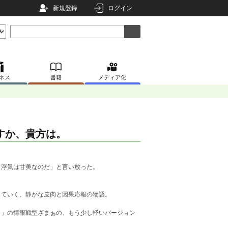
新規登録
ログイン
ネス
書籍
メディア化
すか、貴方は。
、浮気は甘美なのだ」と言い放った。
っていく、静かな皮肉と因果応報の物語。
。」の情報戦型ざまぁの、もう少し軽いバージョン