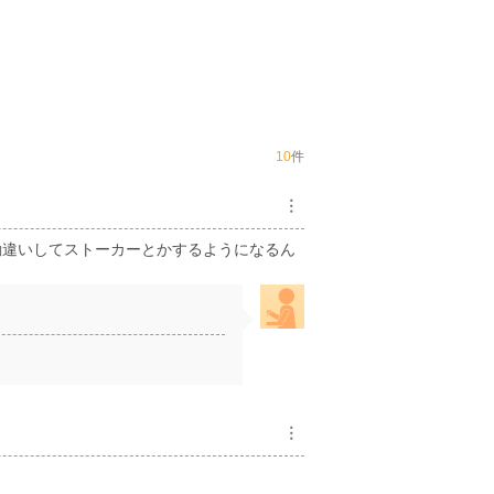
10
件
︙
勘違いしてストーカーとかするようになるん
︙