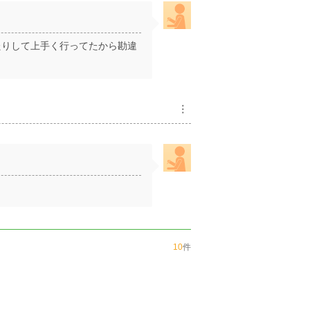
たりして上手く行ってたから勘違
︙
10
件