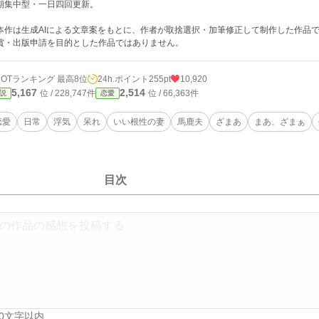
期集中型・一日四回更新。
本作は生成AIによる文章案をもとに、作者が取捨選択・加筆修正して制作した作品
・出版申請を目的とした作品ではありません。
HOTランキング 最高8位
24h.ポイント
255pt
10,920
5,167
2,514
位 / 228,747件
位 / 66,363件
説
恋愛
恋愛
日常
浮気
呆れ
いい根性の妻
馬鹿夫
ざまあ
まあ、ざまぁ
目次
00文字以内