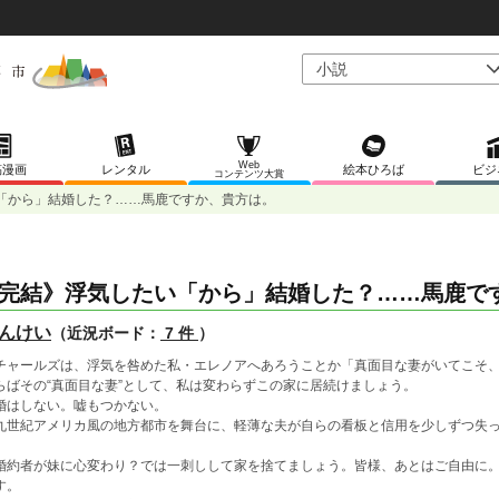
Web
稿漫画
レンタル
絵本ひろば
ビジ
コンテンツ大賞
「から」結婚した？……馬鹿ですか、貴方は。
完結》浮気したい「から」結婚した？……馬鹿で
んけい
（近況ボード：
7 件
）
チャールズは、浮気を咎めた私・エレノアへあろうことか「真面目な妻がいてこそ
らばその“真面目な妻”として、私は変わらずこの家に居続けましょう。
婚はしない。嘘もつかない。
九世紀アメリカ風の地方都市を舞台に、軽薄な夫が自らの看板と信用を少しずつ失
婚約者が妹に心変わり？では一刺しして家を捨てましょう。皆様、あとはご自由に
す。