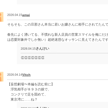
amai
2026.04.15
そもそも、この旦那さん本当に若いお嬢さんに相手にされてたんで
春先によく湧いてる、不慣れな新人店員の営業スマイルを俺にだ
は恋愛対象外でしか無い）超絶迷惑なオッサンに見えてきたんで
さんけい
2026.04.15
👏👏👏👏👏👏👏
Vitch
2026.04.14
【妄想劇場〜本編を読む前に】
浮気相手が８９３の娘で、
コンクリで足を固めて、
東京湾に……ね？