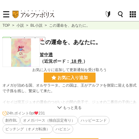
TOP
>
小説
>
BL小説
>
この運命を、あなたに。
BL
連載中
短編
R18
この運命を、あなたに。
皆中透
（近況ボード：
18 件
）
お気に入りに追加して更新通知を受け取ろう
お気に入り追加
オメガが治める国、オルサラータ。この国は、王がアルファを側室に迎える形式
で子孫を残し、繁栄して来た。
イセイは現王ジュオの運命のつがいとの間の息子で、ジュオの二番目の子供にあ
たる。彼には兄が一人と弟が二人いるのだが、その弟の父であるイファに長年恋
心を寄せていた。
24h.ポイント
0pt
231
創作BL
オメガバース（独自設定有り）
ハッピーエンド
しかし、実父の側室であり、弟たちの父親である人を奪ってまで幸せになる事な
ビッチング（オメガ転換）
ハピエン
ど出来ないと思い、一度もその想いを告げたことはなかった。そして、成人後に
は遠くの領地をもらい、イファから離れる道を選ぶと決めている。そうして想い