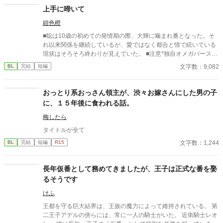
上手に啼いて
紺色橙
■聡は10歳の初めての発情期の際、大輝に噛まれ番となった。そ
れ以来関係を継続しているが、愛ではなく都合と情で続いている
現状はそろそろ終わりが見えていた。 ■注意*独自オメガバース設
定。■『それは愛か本能か』と同じ世界設定です。関係は一切な
文字数：9,082
BL
完結
短編
し。
おっとり系おっさん領主が、渋々お嫁さんにした男の子
に、１５年後に食われる話。
梅したら
タイトルが全て
文字数：1,244
BL
完結
短編
R15
長年仮番として務めてきましたが、王子は正式な番を娶
るそうです
けふ
王都を守る巨大結界は、王族の魔力によって維持されている。 第
二王子アデルの傍らには、常に一人の騎士がいた。 近衛騎士レオ