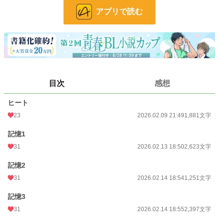
に蓋をしたまま、彼は成人の日を迎えた。
アプリで読む
祝宴の日の朝、正装をした四兄弟は杯を交わし、これからも変わらずにいること
を誓い合おうとしていた。すると、その杯を飲み干したイセイは、そのままその
場に倒れ込んでしまう。
暗殺かと思われたその出来事は、イセイが翌日目を覚ましたことで杞憂に終わっ
たのだが、目覚めたイセイはなぜかオメガになっていて……。
目次
感想
秘めた想いが絡まり合い、真っ直ぐに繋がれない恋。
不器用な二人が番うまでの日々を綴る、訳ありオメガバース。
ヒート
小説
228,744 位 / 228,744 件
23
2026.02.09 21:49
1,881文字
BL
31,416 位 / 31,416 件
記憶1
31
2026.02.13 18:50
2,623文字
お気に入り
25
24h.ポイント
0 pt
記憶2
31
2026.02.14 18:54
1,251文字
文字数
21,762
記憶3
更新日時
2026.03.19 23:01
31
2026.02.14 18:55
2,397文字
初回公開日時
2026.02.09 21:49