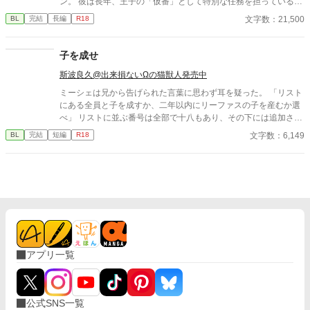
ン。 彼は長年、王子の「仮番」として特別な任務を担っている。
しかし王子は、他国の王女との正式な番契約が決まってしまっ
文字数：21,500
BL
完結
長編
R18
た。 仮番の役目は、そこで終わるはずだった。 だが結界塔で行わ
れる儀式の中で、 二人の関係は次第に変わり始める。 王族と騎
士。 主と臣下。 越えてはならない境界を前にしても、 王子は騎
子を成せ
士の手を取る。 「共に立て」 ※オメガバースではありません ※
斯波良久@出来損ないΩの猫獣人発売中
ふんわり読んでください ※なんでも許せる方向け ※イラストはC
hatGPTさん
ミーシェは兄から告げられた言葉に思わず耳を疑った。 「リスト
にある全員と子を成すか、二年以内にリーファスの子を産むか選
べ」 リストに並ぶ番号は全部で十八もあり、その下には追加され
る可能性がある名前が続いている。これは孕み腹として生きろと
文字数：6,149
BL
完結
短編
R18
いう命令を下されたに等しかった。もう一つの話だって、譲歩し
ているわけではない。
アプリ一覧
公式SNS一覧