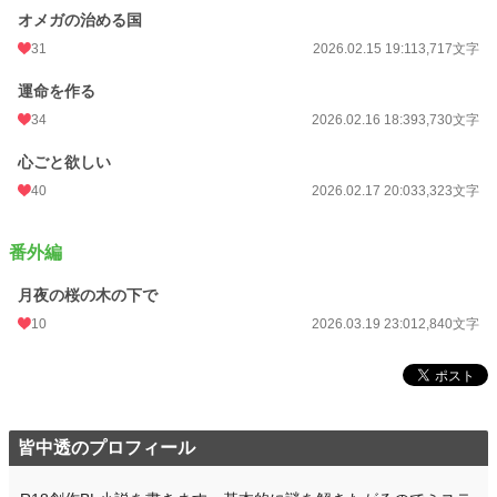
オメガの治める国
週間ポイント
28 pt (56,925 位)
31
2026.02.15 19:11
3,717文字
月間ポイント
126 pt (60,811 位)
運命を作る
年間ポイント
9,408 pt (32,512 位)
34
2026.02.16 18:39
3,730文字
累計ポイント
9,422 pt (99,175 位)
心ごと欲しい
40
2026.02.17 20:03
3,323文字
番外編
月夜の桜の木の下で
10
2026.03.19 23:01
2,840文字
皆中透のプロフィール