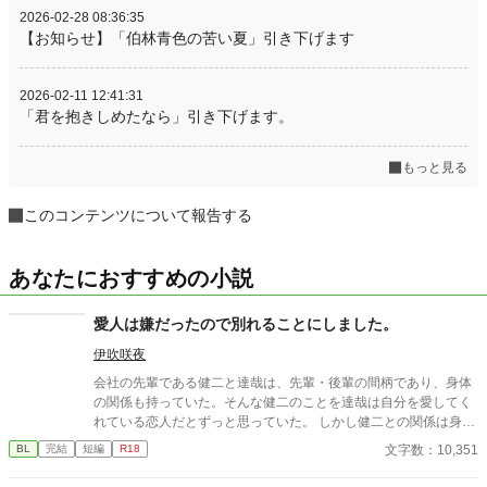
2026-02-28 08:36:35
【お知らせ】「伯林青色の苦い夏」引き下げます
2026-02-11 12:41:31
「君を抱きしめたなら」引き下げます。
もっと見る
このコンテンツについて報告する
あなたにおすすめの小説
愛人は嫌だったので別れることにしました。
伊吹咲夜
会社の先輩である健二と達哉は、先輩・後輩の間柄であり、身体
の関係も持っていた。そんな健二のことを達哉は自分を愛してく
れている恋人だとずっと思っていた。 しかし健二との関係は身体
だけで、それ以上のことはない。疑問に思っていた日、健二が結
文字数：10,351
BL
完結
短編
R18
婚したと朝礼で報告が。健二は達哉のことを愛してはいなかった
のか？