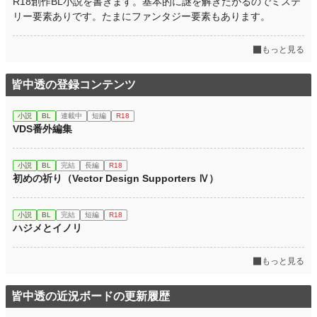
R18創作BL小説を書きます。基本的に謎を解きたがるのでミステ
リー要素ありです。たまにファンタジー要素もあります。
もっと見る
皆中透の登録コンテンツ
小説
BL
連載中
短編
R18
VDS番外編集
小説
BL
完結
長編
R18
初めの祈り（Vector Design Supporters Ⅳ）
小説
BL
完結
短編
R18
ハジメとイノリ
もっと見る
皆中透の近況ボードの更新履歴