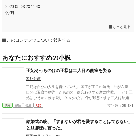
2020-05-03 23:11:43
公開
もっと見る
このコンテンツについて報告する
あなたにおすすめの小説
王妃そっちのけの王様は二人目の側室を娶る
家紋武範
王妃は自分の人生を憂いていた。国王が王子の時代、彼が六歳、
自分は五歳で婚約したものの、顔合わせする度に喧嘩。 しかし王
妃はひそかに彼を愛していたのだ。 仲が最悪のまま二人は結婚
し、結婚生活が始まるが当然国王は王妃の部屋に来ることはな
文字数：39,481
恋愛
完結
短編
R15
い。 そればかりか国王は側室を持ち、さらに二人目の側室を王宮
に迎え入れたのだった。
結婚式の晩、「すまないが君を愛することはできない」
と旦那様は言った。