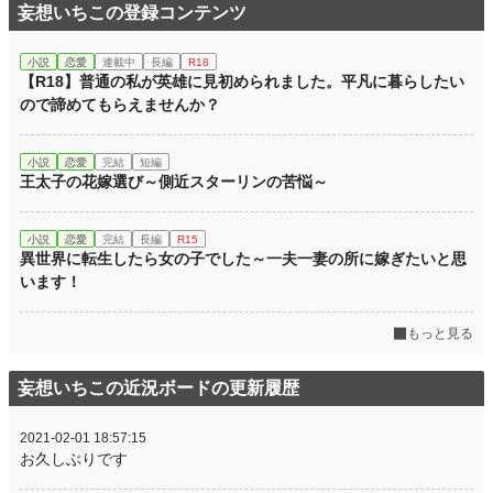
妄想いちこの登録コンテンツ
小説
恋愛
連載中
長編
R18
【R18】普通の私が英雄に見初められました。平凡に暮らしたい
ので諦めてもらえませんか？
小説
恋愛
完結
短編
王太子の花嫁選び～側近スターリンの苦悩～
小説
恋愛
完結
長編
R15
異世界に転生したら女の子でした～一夫一妻の所に嫁ぎたいと思
います！
もっと見る
妄想いちこの近況ボードの更新履歴
2021-02-01 18:57:15
お久しぶりです