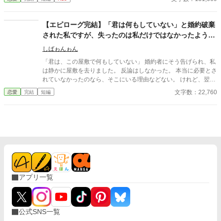
【エピローグ完結】「君は何もしていない」と婚約破棄
された私ですが、失ったのは私だけではなかったようで
す
しばゎんゎん
「君は、この屋敷で何もしていない」 婚約者にそう告げられ、私
は静かに屋敷を去りました。 反論はしなかった。 本当に必要とさ
れていなかったのなら、そこにいる理由などない。 けれど、翌日
から屋敷は変わり始める。 もちろん、悪い意味で。 執事が辞め、
文字数：22,760
恋愛
完結
短編
料理長が辞め、長年付き合いのあった商会は取引を打ち切り、貴
族たちも離れていく。 婚約破棄で失ったものは、婚約者だけでは
なかった。 本質を見ずに婚約破棄をした人が、信頼そのものを失
ってしまう物語。
アプリ一覧
公式SNS一覧