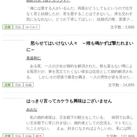
雨野六月（旧アカウント）
「俺には愛する人がいるんだ。両親がどうしてもというので仕方
なく君と結婚したが、君を愛することはできないし、床を交わす
気にもなれない。どうか了承してほしい」 結婚式の晩、新妻クロ
エが夫ロバートから要求されたのは、お飾りの妻になることだっ
文字数：3,886
恋愛
完結
ｼｮｰﾄｼｮｰﾄ
た。 「君さえ黙っていれば、なにもかも丸くおさまる」と諭され
て、クロエはそれを受け入れる。そして――
怒らせてはいけない人々 ～雉も鳴かずば撃たれまい
に～
美袋和仁
ある夜、一人の少女が婚約を解消された。根も葉もない噂によ
る冤罪だが、事を荒立てたくない彼女は従容として婚約解消され
る。 しかしその背後で爆音が轟き、一人の男性が姿を見せた。
彼は少女の父親。 怒らせてはならない人々に繋がる少女の婚約
文字数：14,895
恋愛
完結
短編
解消が、思わぬ展開を導きだす。 なんとなくの一気書き。御笑
覧下さると幸いです。
はっきり言ってカケラも興味はございません
みおな
私の婚約者様は、王女殿下の騎士をしている。 病弱でお美し
い王女殿下に常に付き従い、婚約者としての交流も、マトモにし
たことがない。 まぁ、好きになさればよろしいわ。 私には関係
ないことですから。
文字数：131,669
恋愛
完結
短編
R15