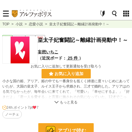
TOP
>
小説
>
恋愛小説
>
皇太子妃奮闘記～離縁計画発動中！～
恋愛
連載中
長編
R15
皇太子妃奮闘記～離縁計画発動中！～
妄想いちこ
（近況ボード：
25 件
）
お気に入りに追加して更新通知を受け取ろう
お気に入り追加
小さな国の姫、アリア。姫の中でも一番身分も低くく姉達に度々いじめにあって
いたが、大国の皇太子、ルイス王子から求婚され、三才で婚約した。アリアはの
る気でなかったが、毎年会いに来てくれて、「可愛い」「幸せにするよ。」「好
きだよ」「君一人を愛する」と言葉に施されその気になっていた。12才でこっ
そりと皇太子のいる国へ行った????ら、既に側妃を二人娶っていた！しかも女
好きで有名だった！現実を突きつけられてアリアは裏切られたと思い、婚約の破
24h.ポイント
7pt
7
棄を父である国王にお願いをしたが、相手があまりに悪いのと、側妃くらい我慢
ノーチェ
しろ言われ、しぶしぶ嫁ぐことになった。いつまでもうじうじしていられない！
でも嫌なものは嫌！こうなったら、円満離縁をしてみせましょう！
そんな皇太子妃の離縁奮闘記の物語である！
アプリで読む