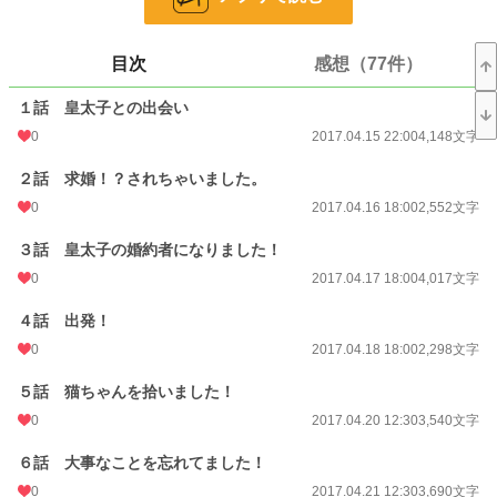
目次
感想（77件）
誤字、脱字が多いと思います。ご指摘を宜しくお願いいたします。
１話 皇太子との出会い
また感想等頂けると励みになります。
0
2017.04.15 22:00
4,148文字
マイペースで頑張っていきます。
２話 求婚！？されちゃいました。
宜しくお願いいたします。
0
2017.04.16 18:00
2,552文字
こちらの作品は小説家になろう様でも投稿しております。
３話 皇太子の婚約者になりました！
小説
37,068 位 / 228,668 件
0
2017.04.17 18:00
4,017文字
恋愛
16,218 位 / 66,339 件
４話 出発！
0
2017.04.18 18:00
2,298文字
お気に入り
1,641
５話 猫ちゃんを拾いました！
24h.ポイント
7 pt
0
2017.04.20 12:30
3,540文字
文字数
248,731
６話 大事なことを忘れてました！
更新日時
2018.03.25 12:30
0
2017.04.21 12:30
3,690文字