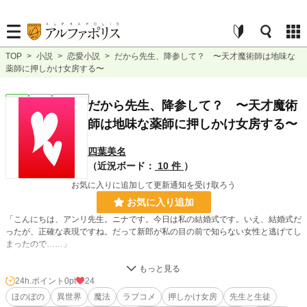
TOP
>
小説
>
恋愛小説
>
だから先生、降参して？ 〜天才魔術師は地味な
薬師に押しかけ女房する〜
恋愛
完結
ｼｮｰﾄｼｮｰﾄ
だから先生、降参して？ 〜天才魔術
師は地味な薬師に押しかけ女房する〜
四葉美名
（近況ボード：
10 件
）
お気に入りに追加して更新通知を受け取ろう
お気に入り追加
「こんにちは、アンリ先生。ニナです。今日は私の結婚式です。いえ、結婚式だ
ったが、正確な表現ですね。だって新郎が私の目の前で知らない女性と逃げてし
まったので……」
数年ぶりにもらった教え子からの手紙は、結婚式で夫に逃げられたというものだ
った。その手紙に驚いていると、なんとニナは俺の家に住むというじゃないか。
24h.ポイント
0pt
24
突然夜中に現れたニナは、さらに驚いたことに「夫に逃げられたという噂を消す
ほのぼの
異世界
魔法
ラブコメ
押しかけ女房
先生と生徒
ために、私と結婚しましょう！」と言い始めるしまつ。