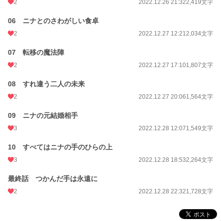
初回完結日時
2022.12.28 22:32
2
2022.12.26 21:32
2,419文字
週間ポイント
14 pt (70,247 位)
06 ニナとのさわがしい食卓
2
2022.12.27 12:21
2,034文字
月間ポイント
77 pt (71,598 位)
年間ポイント
07 転移の魔法陣
2,802 pt (59,096 位)
2
2022.12.27 17:10
1,807文字
累計ポイント
50,808 pt (44,251 位)
08 すれ違う二人の未来
2
2022.12.27 20:06
1,564文字
09 ニナの元結婚相手
3
2022.12.28 12:07
1,549文字
10 すべてはニナの手のひらの上
3
2022.12.28 18:53
2,264文字
最終話 つかんだ手は永遠に
2
2022.12.28 22:32
1,728文字