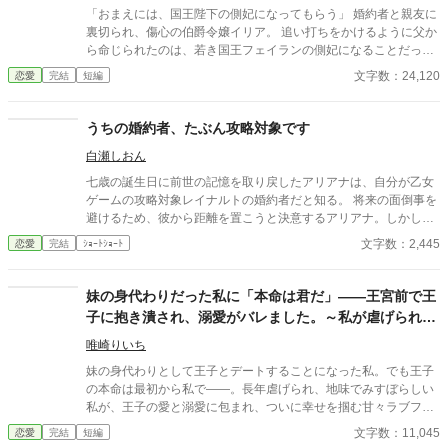
「おまえには、国王陛下の側妃になってもらう」 婚約者と親友に
裏切られ、傷心の伯爵令嬢イリア。 追い打ちをかけるように父か
ら命じられたのは、若き国王フェイランの側妃になることだっ
た。 しかし、王宮で待っていたのは、「世継ぎを産んだら離縁」
文字数：24,120
恋愛
完結
短編
という非情な条件。 夫となったフェイランは冷たく、侍女からは
蔑まれ、王妃からは「用が済んだら去れ」と突き放される。 けれ
ど、イリアは知ってしまう。 彼が兄の死と誤解に苦しみ、誰より
うちの婚約者、たぶん攻略対象です
も孤独の中にいることを──。 「私は、陛下の幸せを願っており
白瀬しおん
ます。だから……離縁してください」 フェイランを想い、身を引
こうとしたイリア。 しかし、無関心だったはずの陛下が、イリア
七歳の誕生日に前世の記憶を取り戻したアリアナは、自分が乙女
を強く抱きしめて……！？ 「離縁する気か？ 許さない。私の心
ゲームの攻略対象レイナルトの婚約者だと知る。 将来の面倒事を
を乱しておいて、逃げられると思うな」 凍てついた王の心を溶か
避けるため、彼から距離を置こうと決意するアリアナ。しかし、
したのは、売られた側妃の純真な愛。 孤独な陛下に執着され、正
中庭でも図書館でも購買でも、なぜか行く先々でレイナルトと遭
文字数：2,445
恋愛
完結
ｼｮｰﾄｼｮｰﾄ
妃へと昇り詰める逆転ラブロマンス！
遇してしまう。 避けているはずなのに近づいてくる婚約者。そん
な彼には、アリアナを追いかける理由があるようで――。
妹の身代わりだった私に「本命は君だ」――王宮前で王
子に抱き潰され、溺愛がバレました。～私が虐げられる
きっかけになった少年が、私と王子を結び付
唯崎りいち
妹の身代わりとして王子とデートすることになった私。でも王子
の本命は最初から私で――。長年虐げられ、地味でみすぼらしい
私が、王子の愛と溺愛に包まれ、ついに幸せを掴む甘々ラブファ
ンタジー。妹や家族との誤解、影武者の存在も絡み、ハラハラと
文字数：11,045
恋愛
完結
短編
胸キュンが止まらない物語。