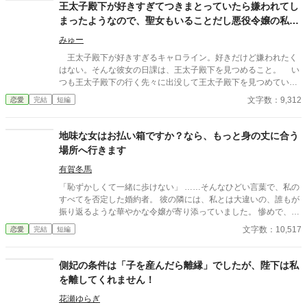
王太子殿下が好きすぎてつきまとっていたら嫌われてし
まったようなので、聖女もいることだし悪役令嬢の私は
退散することにしました。
みゅー
王太子殿下が好きすぎるキャロライン。好きだけど嫌われたく
はない。そんな彼女の日課は、王太子殿下を見つめること。 い
つも王太子殿下の行く先々に出没して王太子殿下を見つめていた
が、ついにそんな生活が終わるときが来る。 聖女が現れたの
文字数：9,312
恋愛
完結
短編
だ。そして、さらにショックなことに、自分が乙女ゲームの世界
に転生していてそこで悪役令嬢だったことを思い出す。 王太子
殿下に嫌われたくはないキャロラインは、王太子殿下の前から姿
地味な女はお払い箱ですか？なら、もっと身の丈に合う
を消すことにした。そんなお話です。 ちょっと切ないお話で
場所へ行きます
す。
有賀冬馬
「恥ずかしくて一緒に歩けない」 ……そんなひどい言葉で、私の
すべてを否定した婚約者。 彼の隣には、私とは大違いの、誰もが
振り返るような華やかな令嬢が寄り添っていました。 惨めで、哀
れで、息をすることさえ苦しい。 冷たい視線に晒され、逃げるよ
文字数：10,517
恋愛
完結
短編
うに走り出した私に、残されたものはもう何もありません。
側妃の条件は「子を産んだら離縁」でしたが、陛下は私
を離してくれません！
花瀬ゆらぎ