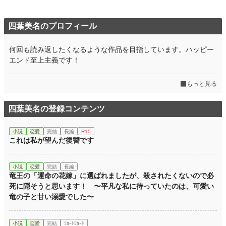
四葉美名のプロフィール
何回も読み返したくなるような作品を目指しています。ハッピー
エンド至上主義です！
もっと見る
四葉美名の登録コンテンツ
小説
恋愛
完結
長編
R15
これは私が望んだ復讐です
小説
恋愛
完結
長編
竜王の「運命の花嫁」に選ばれましたが、殺されたくないので必
死に隠そうと思います！ 〜平凡な私に待っていたのは、可愛い
竜の子と甘い溺愛でした〜
小説
恋愛
完結
ｼｮｰﾄｼｮｰﾄ