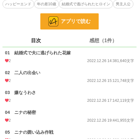
ハッピーエンド
年の差10歳
結婚式で逃げられたヒロイン
男主人公
妖精のような美しさをもつ天才魔術師なのに、なぜ地味な薬師で10歳も年上の
自分に結婚を迫ってくるのか？ まったくわからないけど、二人の距離はどんど
アプリで読む
ん近くなっていき……
これは恋に臆病な男と、囲い込み作戦で結婚しようと迫ってくる女の子が、幸せ
になる話。
目次
感想（1件）
世界観はゆるゆるです。
他サイトにも重複投稿しています。
01 結婚式で夫に逃げられた花嫁
2
2022.12.26 14:38
1,640文字
小説
228,849 位 / 228,849 件
02 二人の出会い
恋愛
66,374 位 / 66,374 件
2
2022.12.26 15:12
1,748文字
お気に入り
181
03 嫌なうわさ
24h.ポイント
0 pt
2
2022.12.26 17:14
2,119文字
文字数
20,827
04 ニナの秘密
更新日時
2022.12.28 22:32
2
2022.12.26 19:44
1,955文字
初回公開日時
2022.12.26 14:38
05 ニナの囲い込み作戦