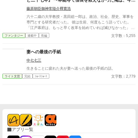
と二十七年』 〜本能寺で信長を救えなかった俺は、今度
こそ江戸幕府を終わらせない〜
藤原朝臣御神常陸介釋寛浩
六十二歳の大学教授・黒田総一郎は、政治、社会、歴史、軍事を
専門とする研究者だった。 彼は生前、何度もこう語っていた。
「江戸幕府は、もっと早く改革を始めていれば滅びなかった」 だ
が、死後に目を覚ました彼がなっていたのは――。 後に江戸幕府
文字数：5,255
ファンタジー
連載中
長編
最後の将軍となる、五歳の徳川慶喜だった。 黒船来航まで、あと
十五年。 幕府滅亡まで、あと二十七年。 このまま何もしなけれ
ば、安政の大獄、桜田門外の変、薩長同盟、大政奉還、鳥羽・伏
妻への最後の手紙
見の戦い、そして戊辰戦争が起こる。 多くの人間が死ぬ。 江戸幕
中七七三
府は消える。 そして自分は、最後の将軍として歴史に名を残す。
ならば。 全部、変えてしまえばいい。 英語教育。 財政改革。 人
生きることに疲れた夫が妻へ送った最後の手紙の話。
材登用。 軍制改革。 海軍創設。 産業育成。 身分制度改革。 議会
文字数：2,779
ライト文芸
完結
ｼｮｰﾄｼｮｰﾄ
政治。 そして、徳川幕府そのものの近代国家化。 だが、未来を知
っているだけでは人間は動かせない。 父・徳川斉昭は怒鳴る。 井
伊直弼とは命懸けで対立する。 勝海舟は言うことを聞かない。 坂
本龍馬は幕府の悪口を言う。 西郷隆盛は敵になる。 大久保利通
も、高杉晋作も、桂小五郎も、それぞれの正義を持っている。 正
論だけでは国は動かない。 歴史上の偉人たちは、誰一人として主
人公の都合よく動いてはくれない。 それでも慶喜は諦めない。
「私は徳川家を守りたいのではない」 「未来で死ぬはずだった人
間を、一人でも多く生かしたいだけだ」 史実では最後の将軍とな
った男が、 五歳から幕末をやり直す。 幕府滅亡を阻止し、 黒船
アプリ一覧
にも、 薩長にも、 内戦にも負けない国を作るために。 これは未