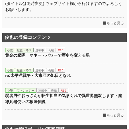
(タイトルは随時変更) ウェブサイト欄から行けますのでよろしく
お願いします。
もっと見る
俊也の登録コンテンツ
小説
歴史・時代
連載中
長編
R15
黄金の艦隊 マネー・パワーで歴史を変える男
小説
歴史・時代
連載中
長編
R15
re:太平洋戦争・大東亜の旭日となれ
小説
ファンタジー
連載中
長編
R15
弱者男性おっさんが転生担当の気まぐれで異世界無双します・魔
導兵器使いの救国伝説
もっと見る