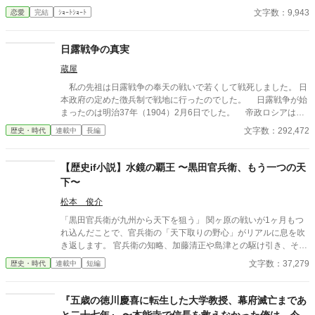
そんなのお口に入らないよぉ～♡」 そんな関係のあたしたち。 で
文字数：9,943
恋愛
完結
ｼｮｰﾄｼｮｰﾄ
もある日トイレであたしはアレが来そうなのになかなか来ないの
も気にもせずスカートのファスナーを上げると‥‥‥ 「うそっ！
お腹が出て来てる!?」 お姉ちゃんの秘密の悩みです。
日露戦争の真実
蔵屋
私の先祖は日露戦争の奉天の戦いで若くして戦死しました。 日
本政府の定めた徴兵制で戦地に行ったのでした。 日露戦争が始
まったのは明治37年（1904）2月6日でした。 帝政ロシアは清
国の領土だった中国東北部を事実上占領下に置き、さらに朝鮮半
文字数：292,472
歴史・時代
連載中
長編
島、日本海に勢力を伸ばそうとしていました。 日本はこれに対
抗し開戦に至ったのです。 ほぼ同時に、日本連合艦隊はロシア軍
の拠点港である旅順に向かい、ロシア軍の旅順艦隊の殲滅を目指
【歴史if小説】水鏡の覇王 〜黒田官兵衛、もう一つの天
すことになりました。 ロシア軍はヨーロッパに配備していたバ
下〜
ルチック艦隊を日本に派遣するべく準備を開始したのです。 深
い入り江に守られた旅順沿岸に設置された強力な砲台のため日本
松本 俊介
の連合艦隊は、陸軍に陸上からの旅順艦隊攻撃を要請したのでし
「黒田官兵衛が九州から天下を狙う」 関ヶ原の戦いが1ヶ月もつ
た。 この小説は第12回歴史・時代小説大賞のエントリー作品で
れ込んだことで、官兵衛の「天下取りの野心」がリアルに息を吹
す。 どうか皆様のご支援をお願い申し上げます。 また、この
き返します。 官兵衛の知略、加藤清正や島津との駆け引き、そし
作品を最後までお読み頂き、皆様のお役に立てれば幸いです。
て豊臣秀頼を擁した「九州王国」の建国から徳川家康との決戦な
文字数：37,279
歴史・時代
連載中
短編
蔵屋日唱
どを歴史if小説としました。続きも掲載予定です。
『五歳の徳川慶喜に転生した大学教授、幕府滅亡まであ