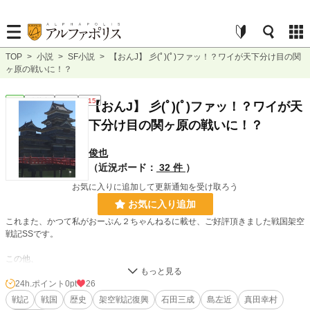
TOP
>
小説
>
SF小説
>
【おんJ】 彡(ﾟ)(ﾟ)ファッ！？ワイが天下分け目の関
ヶ原の戦いに！？
SF
連載中
長編
R15
【おんJ】 彡(ﾟ)(ﾟ)ファッ！？ワイが天
下分け目の関ヶ原の戦いに！？
俊也
（近況ボード：
32 件
）
お気に入りに追加して更新通知を受け取ろう
お気に入り追加
これまた、かつて私がおーぷん２ちゃんねるに載せ、ご好評頂きました戦国架空
戦記SSです。
この他、
「新訳 零戦戦記」
「総統戦記」もよろしくお願いします。
24h.ポイント
0pt
26
戦記
戦国
歴史
架空戦記復興
石田三成
島左近
真田幸村