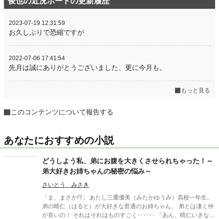
俊也の近況ボードの更新履歴
2023-07-19 12:31:59
お久しぶりで恐縮ですが
2022-07-06 17:41:54
先月は誠にありがとうございました、更に今月も。
もっと見る
このコンテンツについて報告する
あなたにおすすめの小説
どうしよう私、弟にお腹を大きくさせられちゃった！～
弟大好きお姉ちゃんの秘密の悩み～
さいとう みさき
「ま、まさか!?」 あたし三鷹優美（みたかゆうみ）高校一年生。
弟の晴仁（はると）が大好きな普通のお姉ちゃん。 弟とは凄く仲
が良いの！ それはそれはものすごく‥‥‥ 「あん、晴仁いきなり