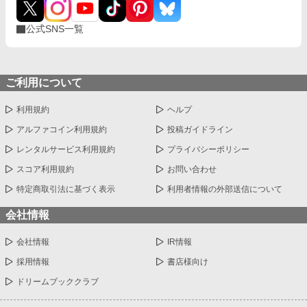
来を知る大学教授が、面倒くさすぎる幕末の怪物たちと喧嘩し、
笑い、時には泣きながら、日本史そのものを書き換えていく物
語。 黒船来航まで、あと十五年。 幕府滅亡まで、あと二十七年。
公式SNS一覧
歴史改変は、五歳の徳川慶喜から始まる。
ご利用について
利用規約
ヘルプ
アルファコイン利用規約
投稿ガイドライン
レンタルサービス利用規約
プライバシーポリシー
スコア利用規約
お問い合わせ
特定商取引法に基づく表示
利用者情報の外部送信について
会社情報
会社情報
IR情報
採用情報
書店様向け
ドリームブッククラブ