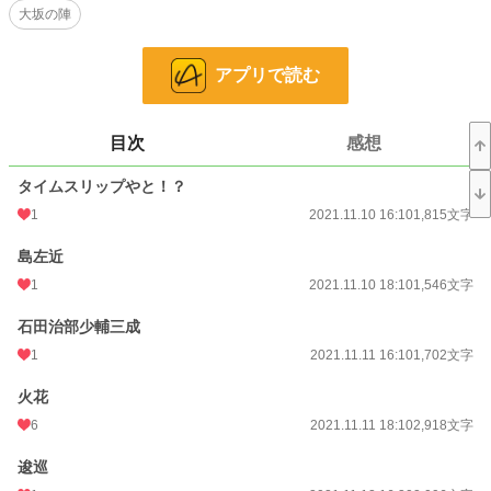
小説
228,928 位 / 228,928 件
大坂の陣
SF
6,745 位 / 6,745 件
アプリで読む
お気に入り
30
24h.ポイント
0 pt
目次
感想
文字数
61,568
タイムスリップやと！？
更新日時
2021.12.12 15:32
1
2021.11.10 16:10
1,815文字
初回公開日時
2021.11.10 16:10
島左近
週間ポイント
105 pt (33,630 位)
1
2021.11.10 18:10
1,546文字
月間ポイント
378 pt (39,666 位)
石田治部少輔三成
年間ポイント
5,496 pt (43,870 位)
1
2021.11.11 16:10
1,702文字
累計ポイント
85,677 pt (33,202 位)
火花
6
2021.11.11 18:10
2,918文字
逡巡