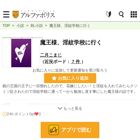
TOP
>
小説
>
BL小説
>
魔王様、淫紋学校に行く
BL
完結
短編
R18
魔王様、淫紋学校に行く
二月こまじ
（近況ボード：
7 件
）
お気に入りに追加して更新通知を受け取ろう
お気に入り追加
鏡の王国の王子に一目惚れしたので、花嫁にしたい！と淫紋を入れてみたらクソ
ミソ貶されたので淫紋学校に通って一から勉強し直す事にした魔王様の話です。
小説
228,797 位 / 228,797 件
24h.ポイント
0pt
0
BL
31,418 位 / 31,418 件
お気に入り
4
アプリで読む
24h.ポイント
0 pt