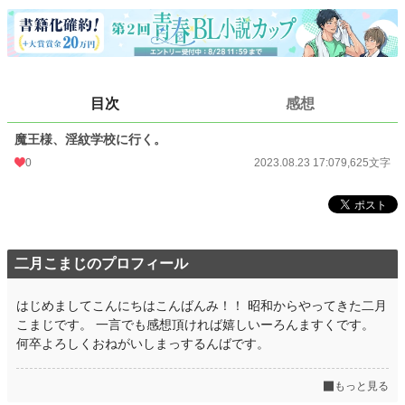
文字数
9,625
更新日時
2023.08.23 17:07
初回公開日時
2023.08.23 17:07
目次
感想
初回完結日時
2023.08.23 17:07
魔王様、淫紋学校に行く。
週間ポイント
0 pt (228,797 位)
0
2023.08.23 17:07
9,625文字
月間ポイント
0 pt (228,797 位)
年間ポイント
175 pt (128,606 位)
累計ポイント
5,004 pt (125,515 位)
二月こまじのプロフィール
はじめましてこんにちはこんばんみ！！ 昭和からやってきた二月
こまじです。 一言でも感想頂ければ嬉しいーろんますくです。
何卒よろしくおねがいしまっするんばです。
もっと見る