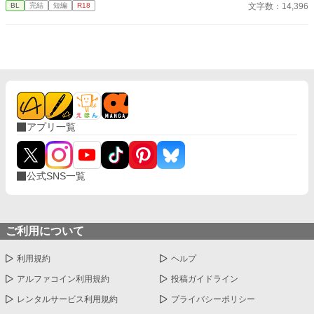
っと綺麗だろうなって」 支配する側だったはずの男が、 支配され
文字数：14,396
BL
完結
短編
R18
ることで初めて“生きている”と感じてしまう――。 上司と部下、
立場も理性も、すべてが絡み合うオフィスの夜。 秘密の扉を開け
た榊は、もう戻れない。 快楽に溺れるその瞬間まで、彼を待つの
は破滅か、それとも救いか。 ――これは、ひとりの上司が“愛”と
いう名の支配に沈んでいく物語。
アプリ一覧
公式SNS一覧
ご利用について
利用規約
ヘルプ
アルファコイン利用規約
投稿ガイドライン
レンタルサービス利用規約
プライバシーポリシー