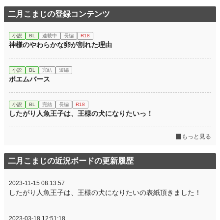
二月こまじの登録コンテンツ
小説
BL
連載中
長編
R18
神様のやわらかな卵が割れた理由
小説
BL
完結
短編
ポエムバース
小説
BL
完結
長編
R18
したがり人魚王子は、王様の犬になりたいっ！
もっと見る
二月こまじの近況ボードの更新履歴
2023-11-15 08:13:57
したがり人魚王子は、王様の犬になりたいの表紙頂きました！
2023-03-18 12:51:18