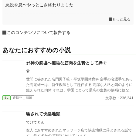
悪役令息〜やっとこさ終わりました
もっと見る
このコンテンツについて報告する
あなたにおすすめの小説
邪神の祭壇へ無垢な筋肉を生贄として捧ぐ
零
世間に秘された名門男子校・平坂学園体育科 空手の名選手であっ
た高尾雄一は、新任教師として赴任する 高潔な人格と鋼のように
鍛えられた肉体 それは、学園にとって最高の生贄の候補に他なら
なかった 至高の筋肉を持つ、精神を削られ意志をなくした青年を
文字数：236,341
BL
連載中
短編
太古の神に捧げるため、“水”、“風”、“土”の信奉者達が暗躍する 意
志をなくし筋肉の操り人形と化した“デク” 消える教師 山奥の男子
校で繰り広げられるダークファンタジー
騙されて快楽地獄
てけてとん
友人におすすめされたマッサージ店で快楽地獄に落とされる話で
す。長すぎたので2話に分けています。