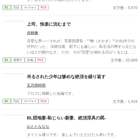
文字数：5,970
BL
完結
ｼｮｰﾄｼｮｰﾄ
R18
上司、快楽に沈むまで
赤林檎
完璧な男――それが、営業部課長・**榊（さかき）**の社内での
評判だった。 冷静沈着、部下にも厳しい。私生活の噂すら立たな
いほどの隙のなさ。 だが、その“完璧”が崩れる日がくるとは、誰
も想像していなかった。 入社三年目の篠原は、榊の直属の部下。
文字数：25,689
BL
連載中
短編
R15
真面目だが強気で、どこか挑発的な笑みを浮かべる青年。 ある
夜、取引先とのトラブル対応で二人だけが残ったオフィスで、 篠
原は上司に向かって、いつもの穏やかな口調を崩した。「……そ
吊るされた少年は惨めな絶頂を繰り返す
んな顔、部下には見せないんですね」 疲労で僅かに緩んだ榊の表
五月雨時雨
情。 その弱さを見逃さず、篠原はデスク越しに距離を詰める。
「強がらなくていいですよ。俺の前では、もう」 指先が榊のネク
ブログに掲載した短編です。
タイを掴む。 引き寄せられた瞬間、榊の理性は音を立てて崩れ
文字数：1,434
BL
完結
ｼｮｰﾄｼｮｰﾄ
R18
た。 拒むことも、許すこともできないまま、 彼は“部下”の手によ
って、ひとつずつ乱されていく。 言葉で支配され、触れられるた
びに、自分の知らなかった感情と快楽を知る。それは、上司とし
BL団地妻-恥じらい新妻、絶頂淫具の罠-
ての誇りを壊すほどに甘く、逃れられないほどに深い。 だが、篠
原の視線の奥に宿るのは、ただの欲望ではなかった。 そこには、
おととななな
ずっと榊だけを見つめ続けてきた、静かな執着がある。 「俺、前
タイトル通りです。 楽しんでいただけたら幸いです。
から思ってたんです。 あなたが誰かに“支配される”ところ、き