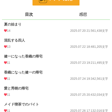
文字数
21,937
更新日時
2025.08.07 18:12
目次
感想
初回公開日時
2025.07.20 21:56
夏の始まり
週間ポイント
821 pt (10,380 位)
14
2025.07.20 21:56
1,438文字
月間ポイント
3,197 pt (11,704 位)
混乱する四人
年間ポイント
66,378 pt (8,391 位)
13
2025.07.22 18:48
1,205文字
累計ポイント
84,391 pt (33,442 位)
健一になった香織の帰宅
11
2025.07.23 19:21
1,495文字
香織になった健一の帰宅
11
2025.07.24 19:34
2,561文字
愛と秀樹の帰宅
11
2025.07.25 20:43
2,034文字
メイド喫茶でのバイト
11
2025.07.26 17:13
2,016文字