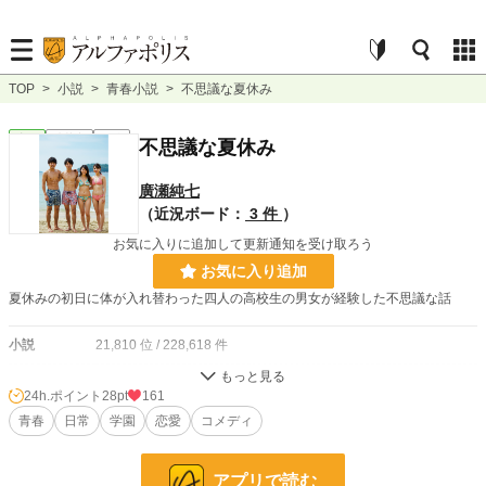
TOP
>
小説
>
青春小説
>
不思議な夏休み
青春
連載中
短編
不思議な夏休み
廣瀬純七
（近況ボード：
3 件
）
お気に入りに追加して更新通知を受け取ろう
お気に入り追加
夏休みの初日に体が入れ替わった四人の高校生の男女が経験した不思議な話
小説
21,810 位 / 228,618 件
青春
207 位 / 7,914 件
24h.ポイント
28pt
161
お気に入り
青春
日常
20
学園
恋愛
コメディ
24h.ポイント
28 pt
アプリで読む