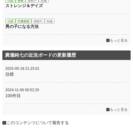
小説
青春
連載中
短編
ストレンジ＆デイズ
小説
大衆娯楽
連載中
短編
男の子になる方法
もっと見る
廣瀬純七の近況ボードの更新履歴
2025-05-18 21:25:01
目標
2024-11-06 00:52:20
100作目
もっと見る
このコンテンツについて報告する