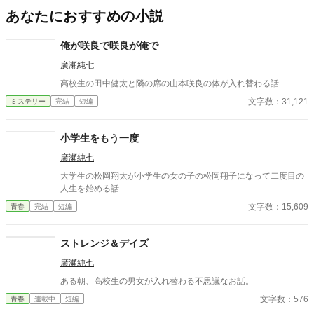
あなたにおすすめの小説
俺が咲良で咲良が俺で
廣瀬純七
高校生の田中健太と隣の席の山本咲良の体が入れ替わる話
文字数：31,121
ミステリー
完結
短編
小学生をもう一度
廣瀬純七
大学生の松岡翔太が小学生の女の子の松岡翔子になって二度目の
人生を始める話
文字数：15,609
青春
完結
短編
ストレンジ＆デイズ
廣瀬純七
ある朝、高校生の男女が入れ替わる不思議なお話。
文字数：576
青春
連載中
短編