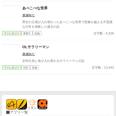
あべこべな世界
廣瀬純七
男女の立場が入れ替わったあべこべな世界で想像を越える不思議
な日常を体験した健太の話
文字数：6,326
ファンタジー
連載中
短編
OLサラリーマン
廣瀬純七
女性社員と体が入れ替わるサラリーマンの話
文字数：13,443
ファンタジー
完結
短編
アプリ一覧