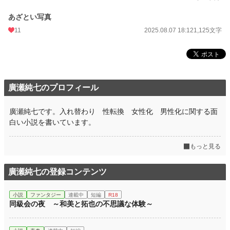
あざとい写真
11
2025.08.07 18:12
1,125文字
廣瀬純七のプロフィール
廣瀬純七です。入れ替わり 性転換 女性化 男性化に関する面
白い小説を書いています。
もっと見る
廣瀬純七の登録コンテンツ
小説
ファンタジー
連載中
短編
R18
同級会の夜 ～和美と拓也の不思議な体験～