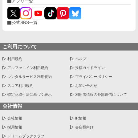
アプリ一覧
ことで、失われた秘境や希少な素材、伝説の魔獣とさえ巡り会え
ることを。 これは、ハズレスキルを授かった孤児の少女が、気ま
まに世界を歩きながら、いつの間にか誰よりも強くなっていく物
語。 今日もヒーナは、小さな鞄を手にのんびりと歩き出す。 「さ
公式SNS一覧
て、今日はどこまで行こうかな？」 平日は、18時 休日は、昼12
時、18時に投稿します！ 感想など書いてもらえると、とても嬉し
いです！ よろしくお願いします😊
ご利用について
利用規約
ヘルプ
アルファコイン利用規約
投稿ガイドライン
レンタルサービス利用規約
プライバシーポリシー
スコア利用規約
お問い合わせ
特定商取引法に基づく表示
利用者情報の外部送信について
会社情報
会社情報
IR情報
採用情報
書店様向け
ドリームブッククラブ