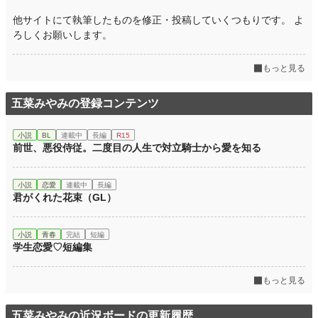
他サイトにて執筆したものを修正・投稿していくつもりです。 よ
ろしくお願いします。
もっと見る
五菜みやみの登録コンテンツ
小説
BL
連載中
長編
R15
前世、悪役侍従。二度目の人生で対立騎士から愛を知る
小説
恋愛
連載中
長編
君がくれた花束（GL）
小説
青春
完結
短編
学生恋愛♡短編集
もっと見る
五菜みやみの近況ボードの更新履歴