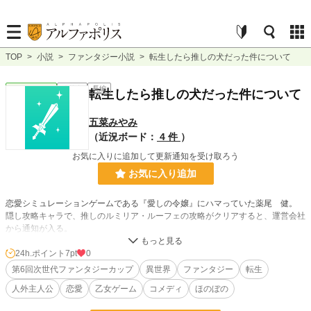
TOP
>
小説
>
ファンタジー小説
>
転生したら推しの犬だった件について
ファンタジー
連載中
長編
転生したら推しの犬だった件について
五菜みやみ
（近況ボード：
4 件
）
お気に入りに追加して更新通知を受け取ろう
お気に入り追加
恋愛シミュレーションゲームである『愛しの令嬢』にハマっていた薬尾 健。
隠し攻略キャラで、推しのルミリア・ルーフェの攻略がクリアすると、運営会社
から通知が入る。
そこにはクリア報酬が用意されていて……。
24h.ポイント
7pt
0
徹夜明けのテンションで〈愛犬ゲティ〉を選択すると、突然の目眩に気を失って
第6回次世代ファンタジーカップ
異世界
ファンタジー
転生
しまう健。
人外主人公
恋愛
乙女ゲーム
コメディ
ほのぼの
目が覚めるとゲーム世界の中で、ルミリアの愛犬ゲティに転生していた──！？