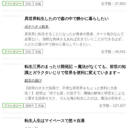
糸は温かな金色に輝いていた。 前世では孤独だったリリアは、辺
文字数：37,903
ファンタジー
完結
短編
境伯家で初めて家族の愛を知る。 これは捨てられた幼女が、本当
の家族の宝物になるまでの心温まる物語。
異世界転生したので森の中で静かに暮らしたい
ボナペティ鈴木
異世界に転生することになったが勇者や賢者、チート能力なんて
必要ない。 強靭な肉体さえあれば生きていくことができるはず。
ただただ森の中で静かに暮らしていきたい。
文字数：36,541
ファンタジー
完結
長編
転生三男のまったり開発記 ～魔法がなくても、前世の知
識とガラクタいじりで世界を便利に変えていきます～
戯言の遊び
【前世のオタク知識で、不便な異世界をちょっと便利に大改
造！】 前世は「何でも屋」の息子で、機械の解体と研究をこよな
く愛する技術オタク。 そんな俺が転生したのは、魔法が存在する
ものの非常に不便な中世レベルのファンタジー世界だった。 しか
文字数：127,427
ファンタジー
連載中
長編
も、辺境を治める貧乏男爵家の三男坊という、家督の重圧もない
完全なる「自由枠」 豊かな自然という名の素材の宝庫を前に、俺
の技術オタクとしての血が騒がないわけがない！ 風で飛んでいく
転生人生はマイペースで悠々自適
洗濯物と手荒れに悩むメイドのため、ただの木切れを削って作っ