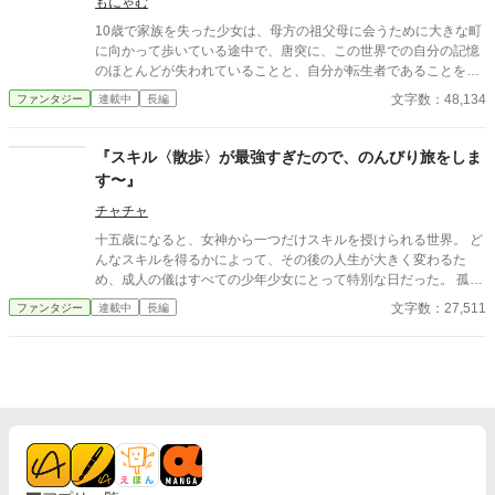
もにゃむ
た『洗濯バサミ』 それが屋敷中で大絶賛されたのを皮切りに、気
難しい凄腕の鍛冶職人や、利益の匂いに敏い若き女商人を巻き込
10歳で家族を失った少女は、母方の祖父母に会うために大きな町
んで、俺の「ちょっと便利なモノづくり」はどんどんエスカレー
に向かって歩いている途中で、唐突に、この世界での自分の記憶
トしていくことに！？ 大げさな魔法もチートもない。 けれど、前
のほとんどが失われていることと、自分が転生者であることを理
世の知識と底なしの探究心で、不便な世界をまったりと便利に成
解した。 思い出せた前世の記憶は、自分の名前と好きだった手芸
文字数：48,134
ファンタジー
連載中
長編
り上がっていく、三男坊の領地開発記！
のこと、家族関係が原因で学校というたくさん人がいるところで
は目立たないように生きていたことだけ……だと、少女は思って
いた。 これは空き家の管理をすることを条件に祖父母の所有する
『スキル〈散歩〉が最強すぎたので、のんびり旅をしま
小さな家に住むことを許された、10歳の少女の‟日常生活”を綴っ
す〜』
ただけの物語である。 前世の記憶が混ざったことで言葉遣いが子
どもらしくないことがありますが、温かい目で見守っていただけ
チャチャ
ると嬉しいです。 執筆の息抜きに、ふと思いついた主人公で書き
十五歳になると、女神から一つだけスキルを授けられる世界。 ど
始めたお話です。 好きしか詰め込んでいませんが、楽しんでいた
んなスキルを得るかによって、その後の人生が大きく変わるた
だけると幸いです。 ※画像はAIに描いてもらいましたが、文章は
め、成人の儀はすべての少年少女にとって特別な日だった。 孤児
100％自分で書いています。
院で育った少女ヒーナもまた、十五歳の誕生日を迎え、期待と不
文字数：27,511
ファンタジー
連載中
長編
安を胸に教会へ向かう。 頼れる家族も、受け継げる財産もない。
これからの人生を変えるには、強力なスキルを授かるしかない。
そう願っていたヒーナが女神から授かったのは――。 「あなたに
授けるスキルは、〈散歩〉です」歩くだけ。 魔物を倒すこともで
きなければ、物を作ることもできない。 誰からもハズレスキルだ
と笑われ、孤児院を出たヒーナは、行く当てもないまま街の外へ
歩き始める。 しかし、彼女はまだ知らなかった。 〈散歩〉には、
歩いた距離に応じて能力が成長する効果があることを。 疲労無
効、状態異常耐性、危険察知、幸運上昇――。 さらに歩き続ける