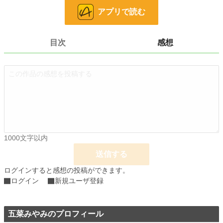
アプリで読む
推しの恋を実らせるために、愛犬の姿で異世界を奮闘する──！
小説
37,130 位 / 228,637 件
目次
感想
ファンタジー
5,857 位 / 53,274 件
お気に入り
0
24h.ポイント
7 pt
文字数
7,673
更新日時
2026.04.04 11:03
1000文字以内
初回公開日時
2026.04.04 11:03
送信する
週間ポイント
28 pt (56,925 位)
ログインすると感想の投稿ができます。
月間ポイント
168 pt (54,960 位)
ログイン
新規ユーザ登録
年間ポイント
957 pt (85,662 位)
累計ポイント
964 pt (197,838 位)
五菜みやみのプロフィール