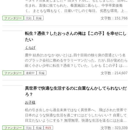
～タイトル変更しました～ 旧タイトルに、もどしました。 日本に
だけたらなと思います。 ※サブタイトル追加しました。
生まれ、直後に捨てられた。養護施設に暮らし、中学卒業後働
く。 まともな職もなく、日雇いでしのぐ毎日。 劣悪な環境。上司
にののしられ、仲のいい友人はいない。 日々の衣食住にも困る。
文字数：151,766
ファンタジー
完結
長編
幸せ？生まれてこのかた一度もない。 ついに、死んだ。現場で鉄
パイプの下敷きに・・・ 目覚めると、真っ白な世界。 目の前には
神々しい人。 地球の神がサボった？だから幸せが１度もなかった
転生？憑依？したおっさんの俺は【この子】を幸せにし
と・・・ 短編→長編に変更しました。 R4.6.20 完結しました。
たい
長らくお読みいただき、ありがとうございました。
くらげ
鷹中 結糸(たかなか ゆいと) は､四十目前の独り身の普通という名
のブラック会社に務めるサラリーマンだった。だが､目が覚めたら
細く小さい少年に転生？憑依？していた。しかも【この子】は､ど
うやら家族からも､国からも､嫌われているようで……！？ 「誰も
文字数：214,607
ファンタジー
連載中
長編
【この子】を幸せにしないなら俺が幸せにしてもいいよな？」
異世界で快適な生活するのに自重なんかしてられないだ
ろ？
お子様
机の引き出しから過去未来ではなく異世界へ。 飛ばされた世界で
日本のような快適な生活を過ごすにはどうしたらいい？ 自重して
目立たないようにする？ 無理無理。快適な生活を送るにはお金が
必要なんだよ！ お金を稼ぎ目立っても、問題無く暮らす方法は？
文字数：323,339
ファンタジー
完結
長編
R15