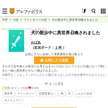
TOP
>
小説
>
ファンタジー小説
>
犬の散歩中に異世界召喚されました
ファンタジー
連載中
短編
R15
犬の散歩中に異世界召喚されました
おばあ
（近況ボード：
1 件
）
お気に入りに追加して更新通知を受け取ろう
お気に入り追加
そろそろ定年後とか終活とか考えなきゃいけないというくらいの歳になって飼い
犬と一緒に異世界とやらへ飛ばされました。
何勝手なことをしてくれてんだいと腹が立ちましたので好き勝手やらせてもらい
ます。
カミサマの許可はもらいました。
24h.ポイント
42pt
4,442
異世界
ファンタジー
恋愛要素なし
神
犬
ふんわり設定
小説
17,974 位 / 228,845 件
ポメラニアン
ファンタジー
3,007 位 / 53,334 件