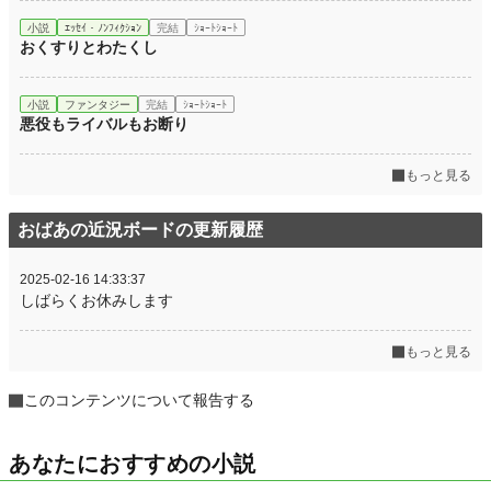
小説
ｴｯｾｲ・ﾉﾝﾌｨｸｼｮﾝ
完結
ｼｮｰﾄｼｮｰﾄ
おくすりとわたくし
小説
ファンタジー
完結
ｼｮｰﾄｼｮｰﾄ
悪役もライバルもお断り
もっと見る
おばあの近況ボードの更新履歴
2025-02-16 14:33:37
しばらくお休みします
もっと見る
このコンテンツについて報告する
あなたにおすすめの小説