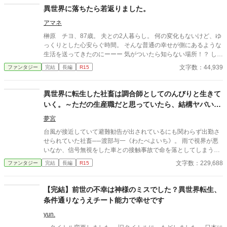
異世界に落ちたら若返りました。
アマネ
榊原 チヨ、87歳。 夫との2人暮らし。 何の変化もないけど、ゆ
っくりとした心安らぐ時間。 そんな普通の幸せが側にあるような
生活を送ってきたのにーーー 気がついたら知らない場所！？ しか
もなんかやたらと若返ってない！？ なんで！？ そんなおばあちゃ
文字数：44,939
ファンタジー
完結
長編
R15
んのお話です。 更新は出来れば毎日したいのですが、物語の時間
は割とゆっくり進むかもしれません。
異世界に転生した社畜は調合師としてのんびりと生きて
いく。～ただの生産職だと思っていたら、結構ヤバい職
でした～
夢宮
台風が接近していて避難勧告が出されているにも関わらず出勤さ
せられていた社畜──渡部与一《わたべよいち》。 雨で視界が悪
いなか、信号無視をした車との接触事故で命を落としてしまう。
女神に即断即決で異世界転生を決められ、パパっと送り出されて
文字数：229,688
ファンタジー
完結
長編
R15
しまうのだが、幸いなことに女神の気遣いによって職業とスキル
を手に入れる──生産職の『調合師』という職業とそのスキルを。
異世界に転生してからふたりの少女に助けられ、港町へと向か
【完結】前世の不幸は神様のミスでした？異世界転生、
い、物語は動き始める。 調合師としての立場を知り、それを利用
条件通りなうえチート能力で幸せです
しようとする者に悩まされながらも生きていく。 そんな与一のの
んびりしたくてものんびりできない異世界生活が今、始まる。 ※
yun.
2話から登場人物の描写に入りますので、のんびりと読んでいた