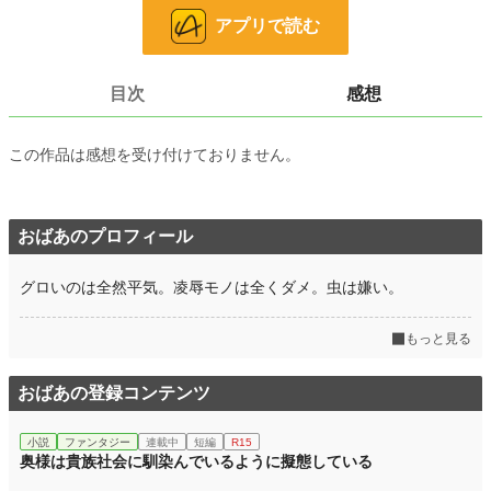
お気に入り
200
アプリで読む
24h.ポイント
42 pt
文字数
75,371
目次
感想
更新日時
2026.02.28 00:00
この作品は感想を受け付けておりません。
初回公開日時
2024.07.28 02:47
週間ポイント
991 pt (9,023 位)
おばあのプロフィール
月間ポイント
5,719 pt (7,538 位)
年間ポイント
33,859 pt (13,936 位)
グロいのは全然平気。凌辱モノは全くダメ。虫は嫌い。
累計ポイント
39,853 pt (50,378 位)
もっと見る
おばあの登録コンテンツ
小説
ファンタジー
連載中
短編
R15
奥様は貴族社会に馴染んでいるように擬態している