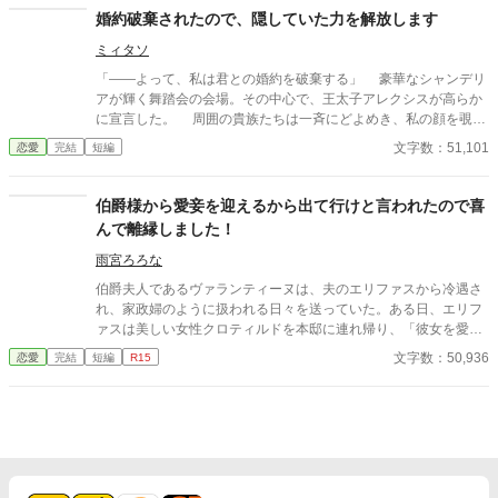
話。番外編9話です。 ※本作は生成AIによる文章案をもとに、作
は、エレナの価値を正しく見抜いていた。 これは、便利な娘とし
婚約破棄されたので、隠していた力を解放します
者が取捨選択・加筆修正して制作した作品です。 賞・出版申請
て扱われていた令嬢が、初めてあなたが必要だと言われるまでの
を目的とした作品ではありません。
ミィタソ
物語。
「――よって、私は君との婚約を破棄する」 豪華なシャンデリ
アが輝く舞踏会の会場。その中心で、王太子アレクシスが高らか
に宣言した。 周囲の貴族たちは一斉にどよめき、私の顔を覗き
込んでくる。興味津々な顔、驚きを隠せない顔、そして――あか
文字数：51,101
恋愛
完結
短編
らさまに嘲笑する顔。 私は、この状況をただ静かに見つめてい
た。 「……そうですか」 あまりにも予想通りすぎて、拍子抜け
するくらいだ。 婚約破棄、大いに結構。 慰謝料でも請求して
伯爵様から愛妾を迎えるから出て行けと言われたので喜
やりますか。 私には隠された力がある。 これからは自由に生
んで離縁しました！
きるとしよう。
雨宮ろろな
伯爵夫人であるヴァランティーヌは、夫のエリファスから冷遇さ
れ、家政婦のように扱われる日々を送っていた。ある日、エリフ
ァスは美しい女性クロティルドを本邸に連れ帰り、「彼女を愛妾
にする。お前との婚姻は終わりだ」と冷酷に離縁を言い渡す。ヴ
文字数：50,936
恋愛
完結
短編
R15
ァランティーヌは引き留めることもせず、静かにそれを受け入れ
て館を去った。 自由の身となった彼女を待っていたのは、以前か
ら彼女の類まれなる意匠の才能と清らかな心を慕っていた、隣国
の若き公爵カジミールだった。カジミールの領地で温かく迎えら
れ、本来の輝きを取り戻していくヴァランティーヌ。 一方、彼女
を失った伯爵邸は、ヴァランティーヌの細やかな差配がなくなっ
たことで急速に機能不全に陥り、没落の一途をたどる。激しい後