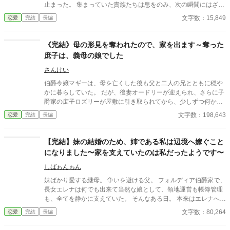
止まった。 集まっていた貴族たちは息をのみ、次の瞬間にはざわ
めきが広がる。 エレノアはゆっくりと顔を上げた。 目の前では、
文字数：15,849
恋愛
完結
長編
王子が腰に手を回した美しい令嬢――侯爵令嬢セシリアが勝ち誇
ったように微笑んでいる。
《完結》母の形見を奪われたので、家を出ます～奪った
庶子は、義母の娘でした
さんけい
伯爵令嬢マギーは、母を亡くした後も父と二人の兄とともに穏や
かに暮らしていた。 だが、後妻オードリーが迎えられ、さらに子
爵家の庶子ロズリーが屋敷に引き取られてから、少しずつ何かが
変わっていく。 「ロズリーは可哀想なのだから」 「マギーには、
文字数：198,643
恋愛
完結
長編
ほかにもあるのだから」 そう言われるたび、マギーの場所は屋敷
の中から削られていった。 父は見ていない。長兄ウィリアムはロ
ズリーを庇うばかり。 このままでは家族を憎んでしまう。 そう思
【完結】妹の結婚のため、姉である私は辺境へ嫁ぐこと
ったマギーは、王都の大学にいる次兄サミュエルを頼って屋敷を
になりました〜家を支えていたのは私だったようです〜
出る。 が、王都でサミュエルとその友人ルーカスの助けを借りて
調べ始めると、ロズリーが伯爵家へ来た理由も、子爵家を襲った
しばゎんゎん
事故も、ただの偶然ではなかったことが見えてくる。 ロズリーは
妹ばかり愛する継母。 争いを避ける父。 フォルディア伯爵家で、
本当に何も知らなかったのか。 オードリーはなぜ、娘を伯爵家へ
長女エレナは何でも出来て当然な娘として、領地運営も帳簿管理
入れようとしたのか。 そして、マギーから奪われたものは、本当
も、全てを静かに支えていた。 そんなある日。 本来はエレナへの
に「少し譲れば済むもの」だったのか。 奪われた居場所と母の形
縁談だった侯爵家との婚約は、妹へ譲られることになる。 代わり
文字数：80,264
恋愛
完結
長編
見を取り戻すため、マギーはもう一度、自分の言葉で向き合うこ
に与えられたのは、田舎と噂される辺境伯家への嫁入り。 けれ
とにする。 ※初日以外は12時と22時の更新となります。 全49
ど…。 「これだけ働く人材を、放置していたのか」 辺境伯家だけ