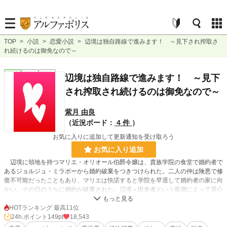
TOP
>
小説
>
恋愛小説
>
辺境は独自路線で進みます！ ～見下され搾取さ
れ続けるのは御免なので～
恋愛
完結
長編
辺境は独自路線で進みます！ ～見下
され搾取され続けるのは御免なので～
紫月 由良
（近況ボード：
4 件
）
お気に入りに追加して更新通知を受け取ろう
お気に入り追加
辺境に領地を持つマリエ・オリオール伯爵令嬢は、貴族学院の食堂で婚約者で
あるジョルジュ・ミラボーから婚約破棄をつきつけられた。二人の仲は険悪で修
復不可能だったこともあり、マリエは快諾すると学院を早退して婚約者の家に向
かい、その日のうちに婚約が破棄された。辺境＝田舎者という風潮によって居心
地が悪くなっていたため、これを機に学院を退学して領地に引き籠ることにし
た。
HOTランキング 最高11位
魔法契約によりオリオール伯爵家やフォートレル辺境伯家は国から離反できな
24h.ポイント
149pt
18,543
いが、関わり合いを最低限にして独自路線を歩むことに――。