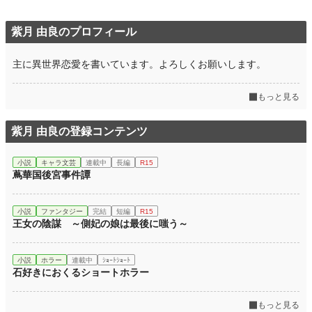
紫月 由良のプロフィール
主に異世界恋愛を書いています。よろしくお願いします。
もっと見る
紫月 由良の登録コンテンツ
小説
キャラ文芸
連載中
長編
R15
蔦華国後宮事件譚
小説
ファンタジー
完結
短編
R15
王女の陰謀 ～側妃の娘は最後に嗤う～
小説
ホラー
連載中
ｼｮｰﾄｼｮｰﾄ
石好きにおくるショートホラー
もっと見る