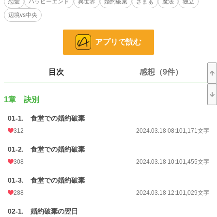
恋愛
ハッピーエンド
異世界
婚約破棄
ざまぁ
魔法
独立
※小説家になろう、カクヨムにも投稿しています
辺境vs中央
小説
8,755 位 / 229,000 件
アプリで読む
恋愛
3,952 位 / 66,399 件
お気に入り
1,465
目次
感想（9件）
24h.ポイント
149 pt
文字数
118,336
1章 訣別
更新日時
2025.01.24 17:21
01-1. 食堂での婚約破棄
初回公開日時
2024.03.18 08:10
312
2024.03.18 08:10
1,171文字
初回完結日時
2025.01.23 16:24
01-2. 食堂での婚約破棄
308
2024.03.18 10:10
1,455文字
週間ポイント
1,482 pt (6,606 位)
01-3. 食堂での婚約破棄
月間ポイント
5,577 pt (7,607 位)
288
2024.03.18 12:10
1,029文字
年間ポイント
87,551 pt (6,688 位)
02-1. 婚約破棄の翌日
累計ポイント
703,007 pt (7,982 位)