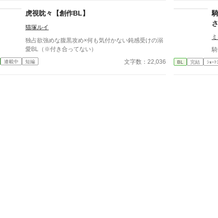
α。 だが湊だけが知っている。
躍する 意志をなくし筋肉の操り人形と化した“デク”
い
虎視眈々【創作BL】
消える教師 山奥の男子校で繰り広げられるダークフ
困
ァンタジー
猫塚ルイ
友関
境。 逃げ場のない距離。
ミ
独占欲強めな腹黒攻め×何も気付かない鈍感受けの溺
気のない
愛BL（※付き合ってない）
騎
学
文字数：22,036
連載中
短編
BL
完結
ｼｮｰﾄ