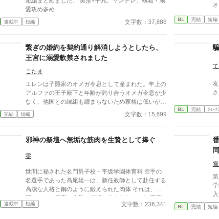
短編まとめました。 美形×平凡、ヤンデレ、執着・溺
オ
愛攻め多め
BL
完結
短編
文字数：37,886
連載中
短編
繋ぎの婚約を契約通り解消しようとしたら、
王宮に溺愛軟禁されました
て
こたま
友
エレンは子爵家のオメガ令息として産まれた。年上の
さ
アルファの王子殿下と年齢が釣り合うオメガ令息が少
なく、他国との縁組も纏まらないため家格は低いが繋
BL
完結
ｼｮｰﾄ
ぎとして一応婚約をしている。王子のことは兄のよう
文字数：15,699
完結
短編
に慕っており、初恋の人ではあるけれど、契約終了時
期か王子に想い人が現れた時には解消されるものと考
えていた。ところが婚約解消時期の直前に王子宮に軟
邪神の祭壇へ無垢な筋肉を生贄として捧ぐ
禁された。結婚を承諾するまでここから出さないと王
子から溢れるほどの愛を与えられる。ハッピーエンド
零
オメガバースBLです。
雪
世間に秘された名門男子校・平坂学園体育科 空手の
第二
名選手であった高尾雄一は、新任教師として赴任する
学
高潔な人格と鋼のように鍛えられた肉体 それは、学
入
園にとって最高の生贄の候補に他ならなかった 至高
な
文字数：236,341
連載中
短編
の筋肉を持つ、精神を削られ意志をなくした青年を太
BL
完結
短編
秀
古の神に捧げるため、“水”、“風”、“土”の信奉者達が暗