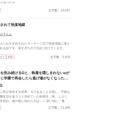
メガバース
文字数：10,457
騙されて快楽地獄
けてとん
人におすすめされたマッサージ店で快楽地獄に落と
れる話です。長すぎたので2話に分けています。
文字数：5,970
ｼｮｰﾄ
R18
番を拒み続けるΩと、執着を隠しきれないαが
同じ学園で再会したら逃げ場がなくなった話
――優等生αの過保護な束縛は恋か支配か
兎
性が存在する世界。 Ωであることを隠し、平穏な
園生活を送ろうと決めていた転校生・湊。 しかし
学初日、彼の前に現れたのは―― 幼い頃に「番に
ろう」と言ってきた幼馴染のα・蓮だった。 成績優
文字数：21,386
、容姿端麗、生徒から絶大な信頼を集める完璧な