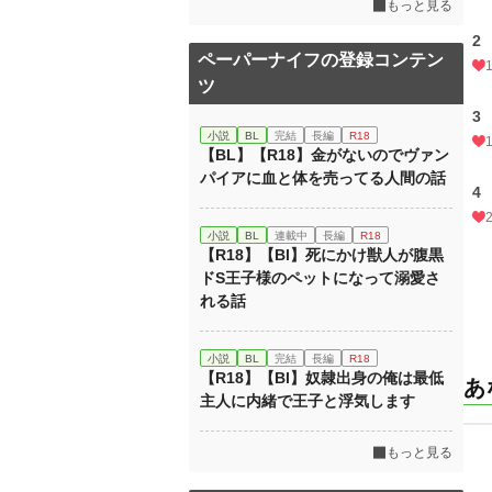
もっと見る
2
ペーパーナイフの登録コンテン
ツ
3
小説
BL
完結
長編
R18
【BL】【R18】金がないのでヴァン
パイアに血と体を売ってる人間の話
4
小説
BL
連載中
長編
R18
【R18】【Bl】死にかけ獣人が腹黒
ドS王子様のペットになって溺愛さ
れる話
小説
BL
完結
長編
R18
【R18】【Bl】奴隷出身の俺は最低
あ
主人に内緒で王子と浮気します
もっと見る