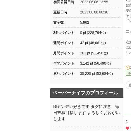
双
初回公開日時
2023.06.06 13:55
普
夢
更新日時
2023.06.08 00:36
そ
「
文字数
5,962
二
24h.ポイント
0 pt (228,794位)
注
週間ポイント
42 pt (48,661位)
ほ
リ
月間ポイント
203 pt (51,450位)
年間ポイント
3,142 pt (56,490位)
累計ポイント
35,225 pt (53,684位)
小
ペーパーナイフのプロフィール
Blヤンデレ好きです タグに注意 毎
日投稿目指します よろしくおねがい
します
1