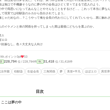
葉 茜はある日夢を見た。それは、真っ白な部屋で片思いの生徒会長と二人ベッド
段は無口で不機嫌そうなのに夢の中の会長はひどく甘々でまるで恋人のよう。
の中で両思いになってあんなことやそんなことをするけど…。これって本当に夢な
して現実では幼馴染のルカから告白されてしまう。
俺じゃだめなの…？こうやって俺を会長の代わりにしてくれていいから…茜に触れ
人のイケメンと体の関係を持ってしまった茜は最後にどちらを選ぶのか。
意⚠
ぼエロ
バ妊娠なし。色々大丈夫な人向け
24h.ポイント
0pt
53
228,794
31,418
位 / 228,794件
位 / 31,418件
説
BL
魔法学園
幼馴染
生徒会長
三角関係
夢
美形×平凡
ほぼエロ
異世界
目次
 ここは夢の中
7