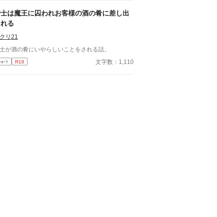
 彼が異常なほど執着深
ことを。 「大丈夫、全部管理してあげる」 「君が
騎士は魔王に囚われお客様の酒の肴に差し出
らないようにしてるだけだよ」 座席、時間割、交
される
係、体調管理。 いつの間にか整えられていく環
 番を拒みたいΩと、手放す
クリ21
α。 これは保護か、それとも束縛か。 閉じた
士が酒の肴にいやらしいことをされる話。
園の中で、二人の関係は静かに歪み始める――。
文字数：1,110
ｼｮｰﾄ
R18