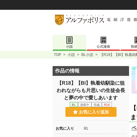
小説
公式漫画
投
TOP
>
小説
>
BL小説
>
【R18】【Bl】執
作品の情報
【R18】【Bl】執着幼馴染に狙
われながらも片思いの生徒会長
と夢の中で愛しあいます
BL
連載中
長編
R18
【
お気に入り追加
ま
ペ
お気に入り
91