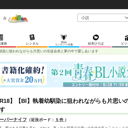
Web
稿漫画
レンタル
絵本ひろば
ビジ
コンテンツ大賞
着幼馴染に狙われながらも片思いの生徒会長と夢の中で愛しあいます
R18】【Bl】執着幼馴染に狙われながらも片思
す
ーパーナイフ
（近況ボード：
5 件
）