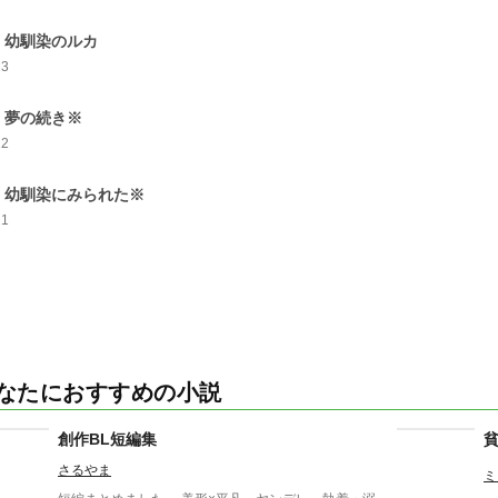
 幼馴染のルカ
13
 夢の続き※
12
 幼馴染にみられた※
21
なたにおすすめの小説
創作BL短編集
さるやま
ミ