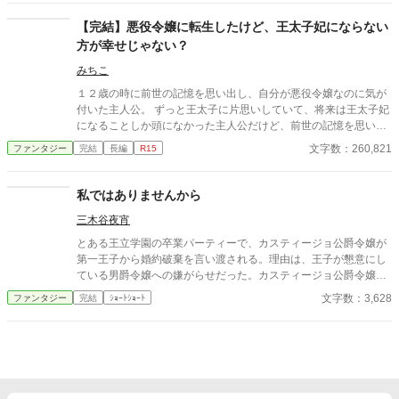
す。
【完結】悪役令嬢に転生したけど、王太子妃にならない
方が幸せじゃない？
みちこ
１２歳の時に前世の記憶を思い出し、自分が悪役令嬢なのに気が
付いた主人公。 ずっと王太子に片思いしていて、将来は王太子妃
になることしか頭になかった主人公だけど、前世の記憶を思い出
したことで、王太子の何が良かったのか疑問に思うようになる
文字数：260,821
ファンタジー
完結
長編
R15
色々としがらみがある王太子妃になるより、このまま公爵家の娘
として暮らす方が幸せだと気が付く
私ではありませんから
三木谷夜宵
とある王立学園の卒業パーティーで、カスティージョ公爵令嬢が
第一王子から婚約破棄を言い渡される。理由は、王子が懇意にし
ている男爵令嬢への嫌がらせだった。カスティージョ公爵令嬢は
冷静な態度で言った。「お話は判りました。婚約破棄の件、父と
文字数：3,628
ファンタジー
完結
ｼｮｰﾄｼｮｰﾄ
妹に報告させていただきます」「待て。父親は判るが、なぜ妹に
も報告する必要があるのだ？」「だって、陛下の婚約者は私では
ありませんから」 はじめて書いた婚約破棄もの。 カクヨムでも公
開しています。