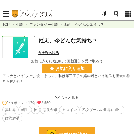
TOP
>
小説
>
ファンタジー小説
>
ねえ、今どんな気持ち？
ファンタジー
完結
ｼｮｰﾄｼｮｰﾄ
ねえ、今どんな気持ち？
かぜかおる
お気に入りに追加して更新通知を受け取ろう
お気に入り追加
アンナという1人の少女によって、私は第三王子の婚約者という地位も聖女の称
号も奪われた
彼女はこの世界がゲームの世界と知っていて、裏ルートの攻略のために第三王子
とその側近達を落としたみたい。
24h.ポイント
170pt
2,550
異世界
転生
神
悪役令嬢
ヒロイン
乙女ゲームの世界に転生
婚約解消
でも、あなたは真実を知らないみたいね