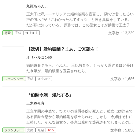
丸顔ちゃん。
王太子は私――エリシアに婚約破棄を宣言し、 隣では甘ったるい
声の“聖女”が「こわかったんですぅ♡」と泣き真似をしている。
だが私は知っている。 原作では、この聖女こそが禁術で王太子の
魔力を吸い取り、 私に冤罪を着せて処刑へ追い込んだ張本人だ。
文字数：13,339
恋愛
完結
ｼｮｰﾄｼｮｰﾄ
優しい家族を守るためにも、同じ結末は絶対に許さない。 私は転
生者としての知識を武器に、 聖女の嘘と禁術の証拠を次々に暴
き、 王太子の依存と愚かさを白日の下に晒す。 「婚約は……こち
【読切】婚約破棄？まあ、ご冗談を！
らから願い下げです」 土下座する王太子も、泣き叫ぶ聖女も、も
オリハルコン陸
う関係ない。 私は新しい未来を選ぶ。
婚約破棄？あら、うふふ。 王妃教育を、しっかり過ぎるほど受け
た令嬢が、婚約破棄を宣言されたら。
文字数：1,686
ファンタジー
完結
ｼｮｰﾄｼｮｰﾄ
『伯爵令嬢 爆死する』
三木谷夜宵
王立学園の中庭で、ひとりの伯爵令嬢が死んだ。彼女は婚約者で
ある侯爵令息から婚約解消を求められた。しかし、令嬢はそれに
反発した。そんな彼女を、令息は魔術で爆死させてしまったので
ある。 その後、大陸一のゴシップ誌が伯爵令嬢が日頃から受けて
文字数：5,856
ファンタジー
完結
短編
R15
いた仕打ちを暴露するのであった。 カクヨムでも公開していま