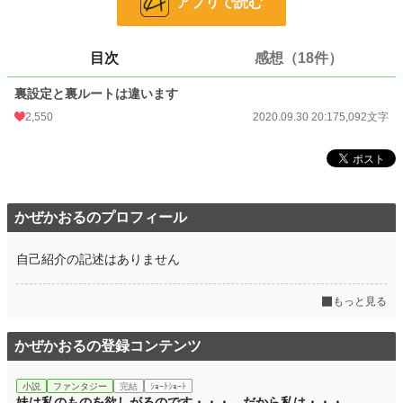
アプリで読む
目次
感想（18件）
ふんわり設定、口調迷子は許してください・・・
裏設定と裏ルートは違います
小説
7,793 位 / 228,589 件
2,550
2020.09.30 20:17
5,092文字
ファンタジー
1,639 位 / 53,248 件
お気に入り
341
24h.ポイント
170 pt
かぜかおるのプロフィール
文字数
5,092
自己紹介の記述はありません
更新日時
2020.09.30 20:17
初回公開日時
2020.09.30 20:17
もっと見る
初回完結日時
2020.09.30 20:17
かぜかおるの登録コンテンツ
週間ポイント
1,425 pt (6,764 位)
小説
ファンタジー
完結
ｼｮｰﾄｼｮｰﾄ
月間ポイント
6,952 pt (6,261 位)
妹は私のものを欲しがるのです・・・。だから私は・・・