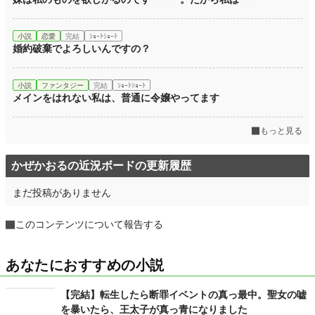
年間ポイント
150,541 pt (4,148 位)
小説
恋愛
完結
ｼｮｰﾄｼｮｰﾄ
累計ポイント
475,823 pt (10,861 位)
婚約破棄でよろしいんですの？
小説
ファンタジー
完結
ｼｮｰﾄｼｮｰﾄ
メインをはれない私は、普通に令嬢やってます
もっと見る
かぜかおるの近況ボードの更新履歴
まだ投稿がありません
このコンテンツについて報告する
あなたにおすすめの小説
【完結】転生したら断罪イベントの真っ最中。聖女の嘘
を暴いたら、王太子が真っ青になりました