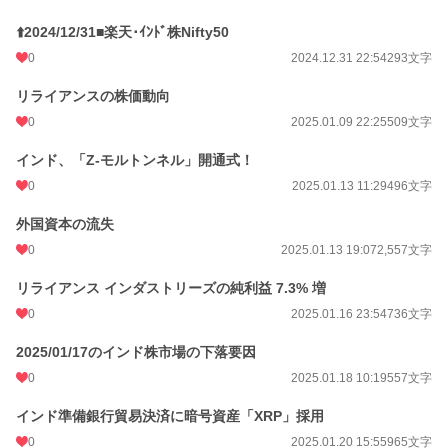
⬆️2024/12/31■楽天･ｲﾝﾄﾞ株Nifty50
0
2024.12.31 22:54
293文字
リライアンスの株価動向
0
2025.01.09 22:25
509文字
インド、「Z-モルトンネル」開通式！
0
2025.01.13 11:29
496文字
外国資本の流失
0
2025.01.13 19:07
2,557文字
リライアンス インダストリーズの純利益 7.3% 増
0
2025.01.16 23:54
736文字
2025/01/17のインド株市場の下落要因
0
2025.01.18 10:19
557文字
インド準備銀行貿易決済に暗号資産「XRP」採用
0
2025.01.20 15:55
965文字