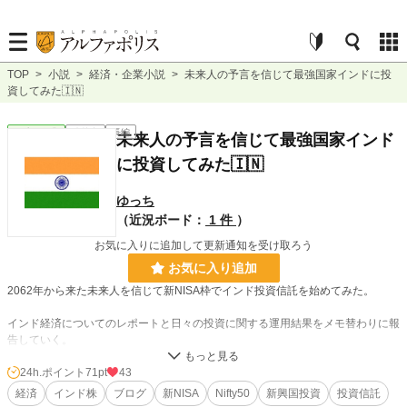
TOP
>
小説
>
経済・企業小説
>
未来人の予言を信じて最強国家インドに投
資してみた🇮🇳
経済・企業
連載中
長編
未来人の予言を信じて最強国家インド
に投資してみた🇮🇳
ゆっち
（近況ボード：
1 件
）
お気に入りに追加して更新通知を受け取ろう
お気に入り追加
2062年から来た未来人を信じて新NISA枠でインド投資信託を始めてみた。
インド経済についてのレポートと日々の投資に関する運用結果をメモ替わりに報
告していく。
24h.ポイント
71pt
43
インド株は3種類のファンドを積立・成長投資で所有しているが、ここでは「楽
経済
インド株
ブログ
新NISA
Nifty50
新興国投資
投資信託
天・インド株Ｎｉｆｔｙ５０インデックス・ファンド」の運用結果のみを記録す