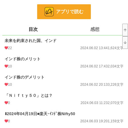
る。
アプリで読む
小説
14,065 位 / 228,955 件
目次
感想
経済・企業
17 位 / 437 件
未来を約束された国、インド
お気に入り
10
22
2024.06.02 13:44
1,624文字
24h.ポイント
71 pt
インド株のメリット
文字数
119,948
10
2024.06.02 17:43
2,034文字
更新日時
2025.08.18 14:14
インド株のデメリット
初回公開日時
2024.06.02 13:44
10
2024.06.02 20:13
3,226文字
週間ポイント
283 pt (20,606 位)
「Ｎｉｆｔｙ５０」とは？
月間ポイント
2,340 pt (14,400 位)
0
2024.06.03 11:23
2,070文字
年間ポイント
51,527 pt (10,194 位)
⬇️2024年04月19日■楽天･ｲﾝﾄﾞ株Nifty50
0
2024.06.03 19:20
1,159文字
累計ポイント
500,265 pt (10,432 位)