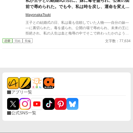
私が王子との結婚式の日に、妹に毒を盛られ、公衆の面
高まる中、悠太の**「幼馴染フィルター」**はついに限界を迎え
前で辱められた。でも今、私は時を戻し、運命を変えに
る。 この溺愛っぷり、いつまで「家族」で通せるのか？ 甘すぎる
来た。
日常が、悠太の鈍感な理性を溶かし尽くす――最初からクライマ
MayonakaTsuki
ックスの、超高濃度イチャイチャ・ラブコメ、開幕！
王子との結婚式の日、私は最も信頼していた人物――自分の妹―
―に裏切られた。毒を盛られ、公開の場で辱められ、未来の王に
拒絶され、私の人生は血と侮辱の中でそこで終わったかのように
思えた。しかし、死が私を迎えたとき、不可能なことが起きた―
文字数：77,634
恋愛
完結
長編
―私は同じ回廊で、祭壇の前で目を覚まし、あらゆる涙、嘘、そ
して一撃の記憶をそのまま覚えていた。今、二度目のチャンスを
得た私は、ただ一つの使命を持つ――真実を突き止め、奪われた
ものを取り戻し、私を破滅させた者たちにその代償を払わせる。
もはや、何も以前のままではない。何も許されない。
アプリ一覧
公式SNS一覧