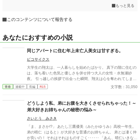
もっと見る
このコンテンツについて報告する
あなたにおすすめの小説
同じアパートに住む年上未亡人美女は甘すぎる。
ピコサイクス
大学生の翔太は、一人暮らしを始めたばかり。 真下の階に住むの
は、落ち着いた色気と優しさを併せ持つ大人の女性・水無瀬紗
夜。 引っ越しの挨拶で出会った瞬間、翔太は心を奪われてしま
う。 偶然にもアルバイト先のスーパーで再会した彼女は、翔太を
文字数：31,050
青春
連載中
長編
R15
すぐに採用し、温かく仕事を教えてくれる存在だった。 ある日の
仕事帰り、ふたりで過ごす時間が増えていき――そして気づけば
紗夜の部屋でご飯をご馳走になるほど親密に。 優しくて穏やかで
どうしよう私、弟にお腹を大きくさせられちゃった！～
――その色気に触れるたび、翔太の心は揺れていく。 大人の女性
弟大好きお姉ちゃんの秘密の悩み～
と大学生、甘くちょっぴり刺激的な同居生活（？）がはじまる。
さいとう みさき
「ま、まさか!?」 あたし三鷹優美（みたかゆうみ）高校一年生。
弟の晴仁（はると）が大好きな普通のお姉ちゃん。 弟とは凄く仲
が良いの！ それはそれはものすごく‥‥‥ 「あん、晴仁いきなり