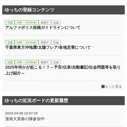
ゆっちの登録コンテンツ
小説
ｴｯｾｲ・ﾉﾝﾌｨｸｼｮﾝ
連載中
短編
アルファポリス投稿ガイドラインについて
小説
ｴｯｾｲ・ﾉﾝﾌｨｸｼｮﾝ
連載中
長編
千葉県東方沖地震/太陽フレア/各地災害について
小説
ｴｯｾｲ・ﾉﾝﾌｨｸｼｮﾝ
連載中
短編
2025年何かが起こる！？～予言/伝承/自動書記/社会問題等を取り
上げ紹介～
もっと見る
ゆっちの近況ボードの更新履歴
2024-04-06 10:47:24
漫画大賞春の陣参加中