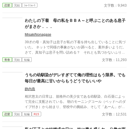
そんなのお口に入らないよぉ～♡」 そんな関係のあたしたち。 で
文字数：9,943
恋愛
完結
ｼｮｰﾄｼｮｰﾄ
もある日トイレであたしはアレが来そうなのになかなか来ないの
も気にもせずスカートのファスナーを上げると‥‥‥ 「うそっ！
お腹が出て来てる!?」 お姉ちゃんの秘密の悩みです。
わたしの下着 母の私をＢＢＡ～と呼ぶことのある息子
がまさか．．．
MisakiNonagase
39才の母・真知子は息子が私の下着を持ち出していることに気づ
いた。 ネットで同様の事象がないか調べると、案外多いようだ。
さて、真知子は息子を問い詰める？ それとも気づかないふりを
続けてあげるか？ そのほかに外伝も綴りました。
文字数：11,293
青春
完結
短編
うちの幼馴染がデレすぎてて俺の理性はもう限界。でも
毎日が最高に甘いからもうどうでもいいや
静内燕
相沢悠太の日常は、規格外の美少女である幼馴染、白石葵によっ
て完全に支配されている。 朝のモーニングコール（ベッドへのダ
イブ付き）から始まり、登校中の腕組み、そして「あーん」が義
務付けられた手作り弁当。誰もが羨むラブラブっぷりだが、悠太
文字数：12,531
恋愛
完結
短編
R15
はこれを「家族愛」だと頑なに誤解（無視）している。 「ゆーた
は私の運命の相手なんだもん！」と、葵のデレデレは今日も過剰
の一途。周囲の冷やかしや、葵を狙う男子生徒のプレッシャーが