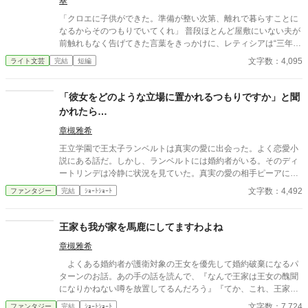
翠
として辣腕を振るっていた。
「クロエに子供ができた。準備が整い次第、離れで暮らすことに
なるからそのつもりでいてくれ」 普段ほとんど屋敷にいない夫が
前触れもなく告げてきた言葉をきっかけに、レティシアは“三年
間”の契約を終わらせることにした。 赤の他人を屋敷に迎えるこ
文字数：4,095
ライト文芸
完結
短編
とはしない。 不要なものに感情を砕く理由などない。 「だって、
面倒でしょう？」 不誠実な夫も、無意味な結婚も、 この際すべて
切り捨ててしまいましょう。
「彼女をどのような立場に置かれるつもりですか」と聞
かれたら…
章槻雅希
王立学園で王太子ランベルトは真実の愛に出会った。よく恋愛小
説にある話だ。しかし、ランベルトには婚約者がいる。そのディ
ートリンデは冷静に状況を見ていた。真実の愛の相手ピーアに警
告することもなく、ランベルトに諫言もしない。だが、ディート
文字数：4,492
ファンタジー
完結
ｼｮｰﾄｼｮｰﾄ
リンデは将来の王太子妃としてランベルトに問いかけた。「彼女
をどのような立場に置かれるおつもりですか」と。 その結果、小
説のような断罪劇や反撃もなく、静かにランベルトは表舞台から
王家も我が家を馬鹿にしてますわよね
去ることになる。 「小説家になろう」・「アルファポリス」に重
章槻雅希
複投稿、自サイトにも掲載。
よくある婚約者が護衛対象の王女を優先して婚約破棄になるパ
ターンのお話。あの手の話を読んで、『なんで王家は王女の醜聞
になりかねない噂を放置してるんだろう』『てか、これ、王家が
婚約者の家蔑ろにしてるよね？』と思った結果できた話。ひそか
文字数：7,724
ファンタジー
完結
ｼｮｰﾄｼｮｰﾄ