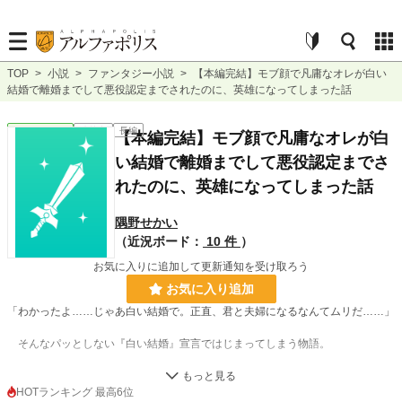
TOP
>
小説
>
ファンタジー小説
>
【本編完結】モブ顔で凡庸なオレが白い
結婚で離婚までして悪役認定までされたのに、英雄になってしまった話
ファンタジー
連載中
長編
【本編完結】モブ顔で凡庸なオレが白
い結婚で離婚までして悪役認定までさ
れたのに、英雄になってしまった話
隅野せかい
（近況ボード：
10 件
）
お気に入りに追加して更新通知を受け取ろう
お気に入り追加
「わかったよ……じゃあ白い結婚で。正直、君と夫婦になるなんてムリだ……」
そんなパッとしない『白い結婚』宣言ではじまってしまう物語。
男爵家の四男坊であるオレは、アホボンボンが婚約破棄をしている現場に遭遇
する！ あちゃー、やらかしてら。と高みの見物をしていたら、そのアホボンボ
HOTランキング 最高6位