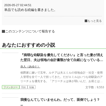
2026-05-27 02:44:51
単品でも読める続編を書きました。
もっと見る
このコンテンツについて報告する
あなたにおすすめの小説
『病弱な幼馴染を優先してください』と言った妻が消え
た翌日、夫は領地の会計書類が全て白紙になっているこ
とに気づいた
歩人（あゆと）
侯爵家に嫁いで五年。ルチアは夫エミルの領地会計・社交・使用
人管理を全て一人で担ってきた。だがエミルはいつも幼馴染のア
リーチェを優先する。「アリーチェは体が弱いんだ、お前とは違
う」——その言葉を百回聞いた日、ルチアは微笑んで離縁届に署
文字数：9,553
ファンタジー
完結
短編
名した。「ええ、私は丈夫ですから。どうぞ幼馴染様をお大事
に」。翌朝、エミルが目にしたのは——税務報告の締切、領民か
らの陳情の山、そして紅茶の淹れ方すら知らない自分。三ヶ月
我慢なんてしていませんわ。だって、面倒でしょう？
後、かつて「地味な妻」と呼ばれたルチアは、辺境伯の財務顧問