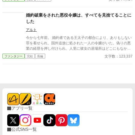
なサブタイは『うちも王家を馬鹿にしてますけど』かもしれませ
ん。 『小説家になろう』『アルファポリス』（敬称略）に重複投
稿、自サイトにも掲載しています。
婚約破棄をされた悪役令嬢は、すべてを見捨てることに
した
アルト
今から七年前。 婚約者である王太子の都合により、ありもしない
罪を着せられ、国外追放に処された一人の令嬢がいた。偽りの悪
業の経歴を押し付けられ、人里に彼女の居場所はどこにもなかっ
た。 そして彼女は、『魔の森』と呼ばれる魔窟へと足を踏み入れ
文字数：123,337
ファンタジー
完結
長編
る。 そして現在。 『魔の森』に住まうとある女性を訪ねてとある
集団が彼女の勧誘にと向かっていた。 彼らの正体は女神からの神
託を受け、結成された魔王討伐パーティー。神託により指名され
た最後の一人の勧誘にと足を運んでいたのだが——。
アプリ一覧
公式SNS一覧