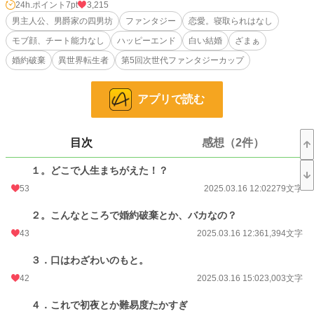
ンに婚約者を押し付けられてしまうのだった。
24h.ポイント
7pt
3,215
侯爵家に男爵家が逆らえるわけもなく、とんとん拍子に結婚、初夜！ うれし
男主人公、男爵家の四男坊
ファンタジー
恋愛。寝取られはなし
はずかしとは程遠い雰囲気の中、オレの口から「まともな男なら絶対いわねーな
モブ顔、チート能力なし
ハッピーエンド
白い結婚
ざまぁ
ー」と思っていたセリフが飛び出すのだった。
婚約破棄
異世界転生者
第5回次世代ファンタジーカップ
小説
37,129 位 / 228,618 件
ファンタジー
5,817 位 / 53,262 件
アプリで読む
お気に入り
150
目次
感想（2件）
24h.ポイント
7 pt
１。どこで人生まちがえた！？
文字数
289,983
53
2025.03.16 12:02
279文字
更新日時
2025.04.23 18:03
２。こんなところで婚約破棄とか、バカなの？
初回公開日時
2025.03.09 12:36
43
2025.03.16 12:36
1,394文字
週間ポイント
56 pt (43,923 位)
３．口はわざわいのもと。
月間ポイント
463 pt (36,111 位)
42
2025.03.16 15:02
3,003文字
年間ポイント
4,449 pt (48,520 位)
４．これで初夜とか難易度たかすぎ