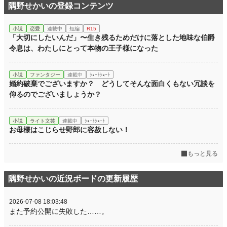
隅野せかいの登録コンテンツ
小説
恋愛
連載中
短編
R15
「大切にしたいんだ」〜生き残るためだけに落とした地味な伯爵
令息は、わたしにとって本物の王子様になった
小説
ファンタジー
連載中
ｼｮｰﾄｼｮｰﾄ
婚約破棄でございますか？ どうしてそんな面白くもない冗談を
仰るのでございましょうか？
小説
ライト文芸
連載中
ｼｮｰﾄｼｮｰﾄ
お母様はこじらせ野郎に容赦しない！
もっと見る
隅野せかいの近況ボードの更新履歴
2026-07-08 18:03:48
また予約公開に失敗した……。