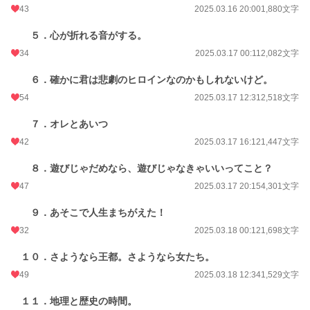
累計ポイント
129,728 pt (26,073 位)
43
2025.03.16 20:00
1,880文字
５．心が折れる音がする。
34
2025.03.17 00:11
2,082文字
６．確かに君は悲劇のヒロインなのかもしれないけど。
54
2025.03.17 12:31
2,518文字
７．オレとあいつ
42
2025.03.17 16:12
1,447文字
８．遊びじゃだめなら、遊びじゃなきゃいいってこと？
47
2025.03.17 20:15
4,301文字
９．あそこで人生まちがえた！
32
2025.03.18 00:12
1,698文字
１０．さようなら王都。さようなら女たち。
49
2025.03.18 12:34
1,529文字
１１．地理と歴史の時間。