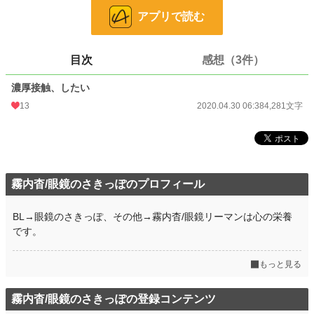
アプリで読む
小説
228,997 位 / 228,997 件
恋愛
66,401 位 / 66,401 件
目次
感想（3件）
お気に入り
69
濃厚接触、したい
24h.ポイント
0 pt
13
2020.04.30 06:38
4,281文字
文字数
4,281
更新日時
2020.04.30 06:38
初回公開日時
2020.04.30 06:38
霧内杳/眼鏡のさきっぽのプロフィール
初回完結日時
2020.04.30 06:38
BL→眼鏡のさきっぽ、その他→霧内杳/眼鏡リーマンは心の栄養
週間ポイント
0 pt (228,997 位)
です。
月間ポイント
133 pt (59,395 位)
もっと見る
年間ポイント
1,995 pt (67,471 位)
累計ポイント
40,462 pt (49,987 位)
霧内杳/眼鏡のさきっぽの登録コンテンツ