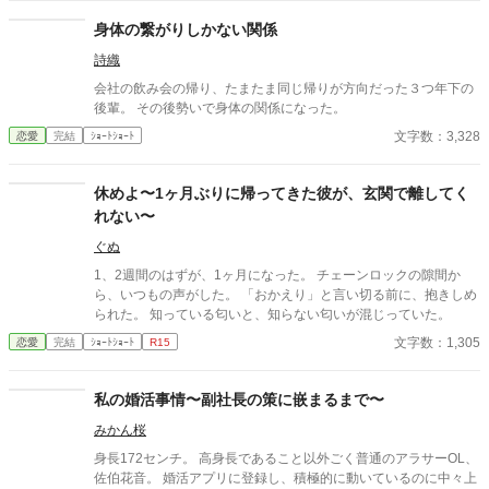
身体の繋がりしかない関係
詩織
会社の飲み会の帰り、たまたま同じ帰りが方向だった３つ年下の
後輩。 その後勢いで身体の関係になった。
文字数：3,328
恋愛
完結
ｼｮｰﾄｼｮｰﾄ
休めよ〜1ヶ月ぶりに帰ってきた彼が、玄関で離してく
れない〜
ぐぬ
1、2週間のはずが、1ヶ月になった。 チェーンロックの隙間か
ら、いつもの声がした。 「おかえり」と言い切る前に、抱きしめ
られた。 知っている匂いと、知らない匂いが混じっていた。
文字数：1,305
恋愛
完結
ｼｮｰﾄｼｮｰﾄ
R15
私の婚活事情〜副社長の策に嵌まるまで〜
みかん桜
身長172センチ。 高身長であること以外ごく普通のアラサーOL、
佐伯花音。 婚活アプリに登録し、積極的に動いているのに中々上