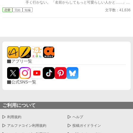
手く行かない。 「名前からしてもっと可愛らしい人かと……」っ
てどういうこと？ そんな男、こっちから願い下げ！ ——でもだか
文字数：41,636
恋愛
完結
短編
らって、イケメンで仕事もできる副社長……こんなハイスペ男子
も求めてないっ！ って思ってたんだけどな。気が付いた時には既
に副社長の手の内にいた。
アプリ一覧
公式SNS一覧
ご利用について
利用規約
ヘルプ
アルファコイン利用規約
投稿ガイドライン