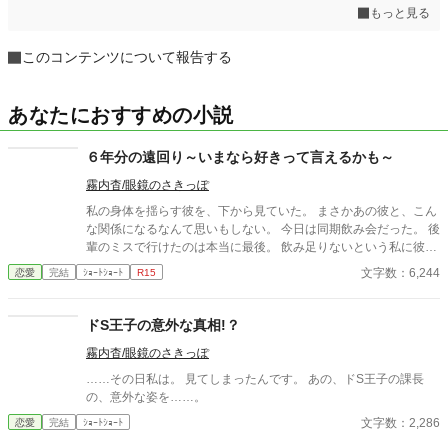
もっと見る
このコンテンツについて報告する
あなたにおすすめの小説
６年分の遠回り～いまなら好きって言えるかも～
霧内杳/眼鏡のさきっぽ
私の身体を揺らす彼を、下から見ていた。 まさかあの彼と、こん
な関係になるなんて思いもしない。 今日は同期飲み会だった。 後
輩のミスで行けたのは本当に最後。 飲み足りないという私に彼は
付き合ってくれた。 彼とは入社当時、部署は違ったが同じ仕事に
文字数：6,244
恋愛
完結
ｼｮｰﾄｼｮｰﾄ
R15
携わっていた。 きっとあの頃のわたしは、彼が好きだったんだと
思う。 けれど仕事で負けたくないなんて私のちっぽけなプライド
のせいで、その一線は越えられなかった。 でも、あれから変わっ
ドS王子の意外な真相!？
た私なら……。 ****** 2021/05/29 公開 ****** 表紙 いもこは妹
霧内杳/眼鏡のさきっぽ
pixivID:11163077
……その日私は。 見てしまったんです。 あの、ドS王子の課長
の、意外な姿を……。
文字数：2,286
恋愛
完結
ｼｮｰﾄｼｮｰﾄ