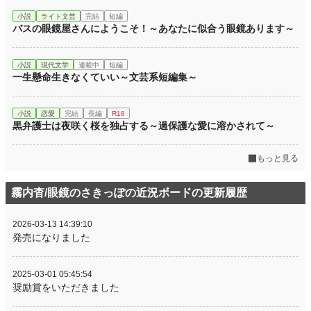
小説
ライト文芸
完結
短編
バスの眼鏡屋さんにようこそ！～あなたに似合う眼鏡あります～
小説
現代文学
連載中
短編
一生懸命生きなくていい～文芸系短編集～
小説
恋愛
完結
長編
R18
黒弁護士は夜咲く桜を独占する～過保護な愛に溶かされて～
もっと見る
霧内杳/眼鏡のさきっぽの近況ボードの更新履歴
2026-03-13 14:39:10
発売になりました
2025-03-01 05:45:54
奨励賞をいただきました