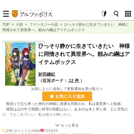
TOP
>
小説
>
ファンタジー小説
>
ひっそり静かに生きていきたい 神様に
同情されて異世界へ。頼みの綱はアイテムボックス
ファンタジー
完結
長編
ひっそり静かに生きていきたい 神様
に同情されて異世界へ。頼みの綱はア
イテムボックス
於田縫紀
（近況ボード：
12 件
）
お気に入りに追加して更新通知を受け取ろう
お気に入り追加
雨宿りで立ち寄った神社の神様に境遇を同情され、私は異世界へと転移。
場所は山の中で周囲に村等の気配はない。あるのは木と草と崖、土と空気だ
け。でもこれでいい。私は他人が怖いから。
小説
1,240 位 / 228,881 件
24h.ポイント
1,166pt
219,629