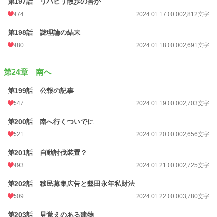
第197話 リハビリ散歩の筈が
474
2024.01.17 00:00
2,812文字
第198話 謎理論の結末
480
2024.01.18 00:00
2,691文字
第24章 南へ
第199話 公報の記事
547
2024.01.19 00:00
2,703文字
第200話 南へ行くついでに
521
2024.01.20 00:00
2,656文字
第201話 自動討伐装置？
493
2024.01.21 00:00
2,725文字
第202話 移民募集広告と墾田永年私財法
509
2024.01.22 00:00
3,780文字
第203話 見覚えのある建物