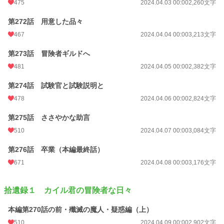
475
2024.04.03 00:00
2,260文字
第272話 用意した品々
467
2024.04.04 00:00
3,213文字
第273話 冒険者ギルドへ
481
2024.04.05 00:00
2,382文字
第274話 試験官と試験説明と
478
2024.04.06 00:00
2,824文字
第275話 ささやかな助言
510
2024.04.07 00:00
3,084文字
第276話 卒業（本編最終話）
671
2024.04.08 00:00
3,176文字
拾遺録１ カイル君の冒険者な日々
本編第270話の前・殲滅の魔人・疑惑編（上）
510
2024.04.09 00:00
2,902文字