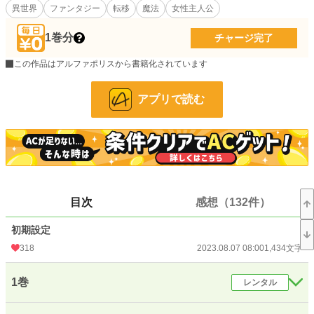
異世界
ファンタジー
転移
魔法
女性主人公
ファンタジー
198 位 / 53,344 件
お気に入り
3,840
1巻分
チャージ完了
24h.ポイント
1,166 pt
この作品はアルファポリスから書籍化されています
文字数(レンタル含む)
1,238,048
アプリで読む
更新日時
2025.12.08 00:00
初回公開日時
2023.08.07 08:00
初回完結日時
2024.07.22 01:06
週間ポイント
3,021 pt (3,309 位)
目次
感想（132件）
月間ポイント
14,949 pt (3,135 位)
初期設定
年間ポイント
383,237 pt (1,438 位)
318
2023.08.07 08:00
1,434文字
累計ポイント
3,522,282 pt (1,297 位)
1巻
レンタル