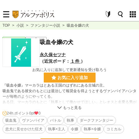
TOP
>
小説
>
ファンタジー小説
>
吸血令嬢の犬
ファンタジー
完結
短編
吸血令嬢の犬
永久保セツナ
（近況ボード：
1 件
）
お気に入りに追加して更新通知を受け取ろう
お気に入り追加
『吸血令嬢』マーカラはとある王国のはずれにある古城の主。
吸血鬼である彼女のもとには退治して報奨金を得ようとするヴァンパイアハンタ
ーが毎晩のようにやってくる。
ある日、マーカラのもとに「執事として働かせてほしい」とレオスと名乗る男が
押しかけてくる。
実はレオスもマーカラを暗殺しようとするヴァンパイアハンターだったが、だん
24h.ポイント
0pt
0
だんマーカラに惹かれていき、主人への丁寧な態度と主人以外への苛烈な態度の
吸血鬼
ヴァンパイア
バトル
執事
ダークファンタジー
ギャップから『狂犬執事』と呼ばれるようになっていく……。
忠犬に見せかけた狂犬
執事×主人
令嬢
執事×令嬢
コミカル
小説
228,795 位 / 228,795 件