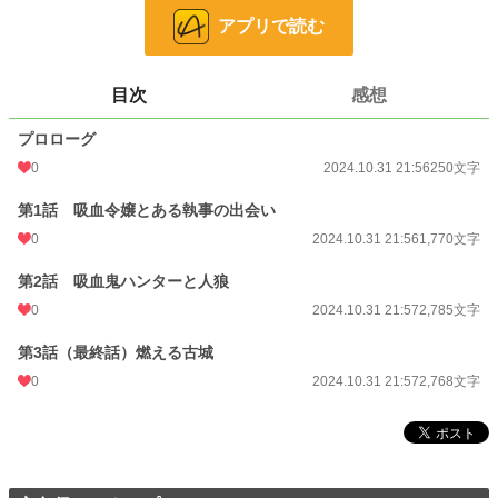
アプリで読む
ファンタジー
53,318 位 / 53,318 件
お気に入り
2
目次
感想
24h.ポイント
0 pt
プロローグ
文字数
7,573
0
2024.10.31 21:56
250文字
更新日時
2024.10.31 21:57
第1話 吸血令嬢とある執事の出会い
初回公開日時
2024.10.31 21:56
0
2024.10.31 21:56
1,770文字
初回完結日時
2024.10.31 21:56
第2話 吸血鬼ハンターと人狼
週間ポイント
0 pt (228,795 位)
0
2024.10.31 21:57
2,785文字
月間ポイント
7 pt (116,421 位)
第3話（最終話）燃える古城
0
2024.10.31 21:57
2,768文字
年間ポイント
231 pt (122,281 位)
累計ポイント
937 pt (199,160 位)