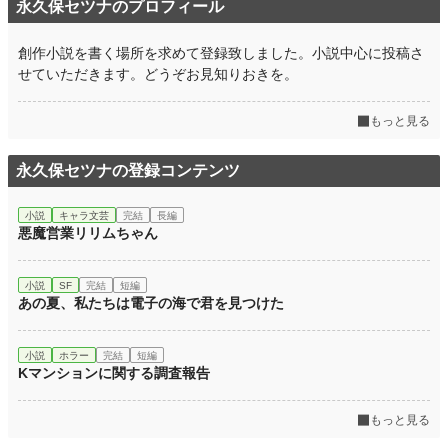
永久保セツナのプロフィール
創作小説を書く場所を求めて登録致しました。小説中心に投稿さ
せていただきます。どうぞお見知りおきを。
もっと見る
永久保セツナの登録コンテンツ
小説
キャラ文芸
完結
長編
悪魔営業リリムちゃん
小説
SF
完結
短編
あの夏、私たちは電子の海で君を見つけた
小説
ホラー
完結
短編
Kマンションに関する調査報告
もっと見る