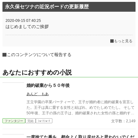
永久保セツナの近況ボードの更新履歴
2020-09-15 07:40:25
はじめましてのご挨拶
もっと見る
このコンテンツについて報告する
あなたにおすすめの小説
婚約破棄から５０年後
あんど もあ
王立学園の卒業パーティーで、王子が婚約者に婚約破棄を宣言し
た。王子は真に愛する女性と結ばれ、めでたしめでたし。 そして
50年後、王子の孫の王子は、婚約破棄された女性の孫と婚約する
事に。そこで明かされた婚約破棄の真実とは。
文字数：2,149
ファンタジー
完結
ｼｮｰﾄｼｮｰﾄ
一度捨てた番を、都合よく取り戻せると思わないでくだ