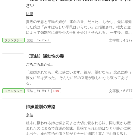
さい
紡里
貴族の子息と平民の娘が「運命の番」だった。 しかし、先に感知
した娘は「みすぼらしい平民はいらない」と拒絶され、権力と金
によって強制的に番拒否の手術を受けさせられる。 一年後。成長
した子息は娘を番だと認識し、今度は「解除しろ」と迫ってき
文字数：4,377
ファンタジー
完結
ｼｮｰﾄｼｮｰﾄ
た。 それを拒んだ娘を、彼は「番の義務違反だ」と裁判に訴え
る。 「拒否なさったのは、そちらです」震えながらも、少女は法
廷で自らの意思を語る。 運命か、尊厳か――下された判決は？
〈完結〉遅効性の毒
ごろごろみかん。
「結婚されても、私は傍にいます。彼が、望むなら」 悲恋に酔う
彼女に私は笑った。 そんなに私の立場が欲しいなら譲ってあげ
る。
文字数：6,877
ファンタジー
完結
ｼｮｰﾄｼｮｰﾄ
R15
姉妹差別の末路
京佳
粗末に扱われる姉と蝶よ花よと大切に愛される妹。同じ親から産
まれたのにまるで真逆の姉妹。見捨てられた姉はひとり静かに家
を出た。妹が不治の病？私がドナーに適応？喜んでお断り致しま