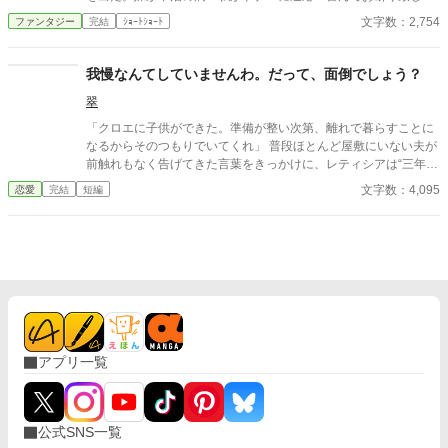
す！ 妹嫌悪。ゆるゆる設定 ※初期に書いた物を手直し再投稿＆そ
文字数：2,754
ファンタジー
完結
ｼｮｰﾄｼｮｰﾄ
の後も追記済
我慢なんてしていませんわ。だって、面倒でしょう？
翠
「クロエに子供ができた。準備が整い次第、離れで暮らすことに
なるからそのつもりでいてくれ」 普段ほとんど屋敷にいない夫が
前触れもなく告げてきた言葉をきっかけに、レティシアは“三年
間”の契約を終わらせることにした。 赤の他人を屋敷に迎えるこ
文字数：4,095
恋愛
完結
短編
とはしない。 不要なものに感情を砕く理由などない。 「だって、
面倒でしょう？」 不誠実な夫も、無意味な結婚も、 この際すべて
切り捨ててしまいましょう。
アプリ一覧
公式SNS一覧