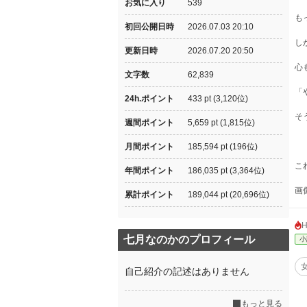
お気に入り
539
も
初回公開日時
2026.07.03 20:10
し
更新日時
2026.07.20 20:50
心
文字数
62,839
「
24h.ポイント
433 pt (3,120位)
そ
週間ポイント
5,659 pt (1,815位)
月間ポイント
185,594 pt (196位)
こ
年間ポイント
186,035 pt (3,364位)
画
累計ポイント
189,044 pt (20,696位)
七月なのかのプロフィール
小
自己紹介の記述はありません
もっと見る