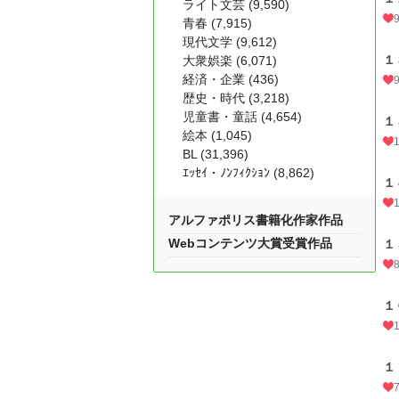
ライト文芸 (9,590)
青春 (7,915)
現代文学 (9,612)
１
大衆娯楽 (6,071)
経済・企業 (436)
歴史・時代 (3,218)
児童書・童話 (4,654)
１
絵本 (1,045)
BL (31,396)
ｴｯｾｲ・ﾉﾝﾌｨｸｼｮﾝ (8,862)
１
アルファポリス書籍化作家作品
Webコンテンツ大賞受賞作品
１
１
１