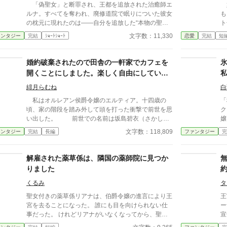
を取り戻していくヴァランティーヌ。 一方、彼女を
駆
「偽聖女」と断罪され、王都を追放された治癒師エ
婚約
失った伯爵邸は、ヴァランティーヌの細やかな差配が
相
ルナ。すべてを奪われ、廃修道院で眠りについた彼女
も、
なくなったことで急速に機能不全に陥り、没落の一途
は
の枕元に現れたのは――自分を追放した“本物の聖
ト
をたどる。激しい後悔に苛まれたエリファスは彼女を
す
女”セレスティアの幽霊だった。 「お願い、わたくし
侯
文字数：11,330
ァンタジー
完結
ｼｮｰﾄｼｮｰﾄ
恋愛
完結
短
連れ戻そうとするが、そこには驚くべき真実と、完璧
り
の身体を取り戻して！」 聖印を授かった瞬間、セ
「
なまでの「ざまぁ」が待ち受けていた。
か
レスティアの肉体は謎の存在に乗っ取られていた。し
「
う
かも完全に魂を喰われるまで、残された時間はわずか
善意10
婚約破棄されたので田舎の一軒家でカフェを
所
三日。性悪令嬢の涙など知るものかと思っていたエル
者
開くことにしました。楽しく自由にしていた
捨
ナだが、無口な騎士団長ロルフと調べるうち、歴代聖
は大混乱！
れ
ら居心地が良いとS級冒険者達が毎日通い詰め
女を食い物にしてきた神殿の闇と、自分の追放に隠さ
おり
緋月らむね
白
るようになりました
れた恐ろしい真相へ辿り着く。 許せない。けれ
た
私はオルレアン侯爵令嬢のエルティア。十四歳の
「
ど、見捨てない。 追放治癒師と泣き虫な元敵、そ
れ
頃、家の階段を踏み外して頭を打った衝撃で前世を思
ク
して訳あり騎士団長。最悪の出会いから始まる三人
ま
い出した。 前世での名前は坂島碧衣（さかしま
嬢リアー
が、偽りの奇跡を暴き、奪われた身体と居場所を取り
を
あおい）。祖父母の引退後、祖父母の経営していた大
日
文字数：118,809
ァンタジー
完結
長編
ファンタジー
完
戻す！
好きなカフェを継ぐつもりでいたのに就職先がブラッ
記
ク企業で過労の挙句、継ぐ前に死んでしまった。そし
迎
て、自分が息抜きでやっていた乙女ゲーム「星屑のカ
の
解雇された薬草係は、隣国の薬師院に見つか
ンパニー」の悪役令嬢、オルレアン侯爵令嬢エルティ
は
りました
アに転生してることに気がついた。 エルティアは
で作る
１８歳の舞踏会で婚約者から悪役令嬢として断罪さ
冷や
くるみ
タ
れ、婚約破棄を言い渡される。その後、父親から家を
妃
聖女付きの薬草係リアナは、伯爵令嬢の進言により王
王
追い出され、よからぬ輩に襲われて殺される。 前
特
宮を去ることになった。 誰にも目を向けられない仕
ー
世だってやりたかったことができずに死んでしまった
ル
事だった。 けれどリアナがいなくなってから、聖女
宣
のに、転生してもそんな悲惨な人生を送るなんて、た
り
の体調と王宮結界に少しずつ異変が起こり始める。
し