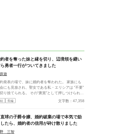
婚約者を奪った妹と縁を切り、辺境領を継い
だら勇者一行がついてきました
原遊
約発表の場で、妹に婚約者を奪われた。 家族にも
会にも見放され、聖女である私・エリシアは “不要”
捨てられる。 その“褒賞”として押しつけられた
は―― 魔物と瘴気に覆われた、滅びかけの辺境領
文字数：47,358
結
長編
れど私は、絶望しなかった。 むしろ、生
れて初めて「自由」になれたのだ。 そして、予想
出来事が起きる。 ――かつて共に魔王を倒し
ド直球の子爵令嬢、婚約破棄の場で本気で励
“勇者一行”が、次々と押しかけてきた。 「君をひと
ましたら、婚約者の信用が砕け散りました
で行かせるわけがない」 そう言って微笑む勇者レ
ン。 村を守るため剣を抜く騎士。 魔導具を抱えて
野 三智