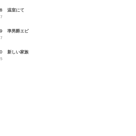
８ 温室にて
97
９ 準男爵エピ
87
０ 新しい家族
85