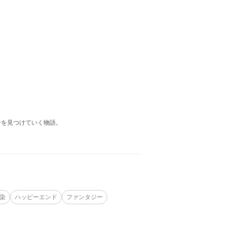
せを見つけていく物語。
染
ハッピーエンド
ファンタジー