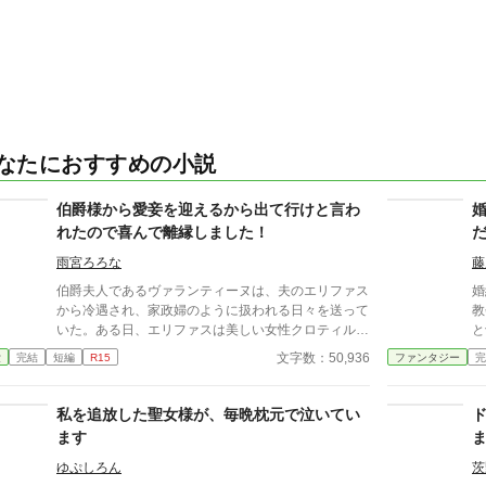
なたにおすすめの小説
伯爵様から愛妾を迎えるから出て行けと言わ
れたので喜んで離縁しました！
雨宮ろろな
藤
伯爵夫人であるヴァランティーヌは、夫のエリファス
婚
から冷遇され、家政婦のように扱われる日々を送って
教
いた。ある日、エリファスは美しい女性クロティルド
と切り
を本邸に連れ帰り、「彼女を愛妾にする。お前との婚
の
文字数：50,936
愛
完結
短編
R15
ファンタジー
完
姻は終わりだ」と冷酷に離縁を言い渡す。ヴァランテ
だった。 け
ィーヌは引き留めることもせず、静かにそれを受け入
ま
れて館を去った。 自由の身となった彼女を待ってい
外の
私を追放した聖女様が、毎晩枕元で泣いてい
たのは、以前から彼女の類まれなる意匠の才能と清ら
た
ます
かな心を慕っていた、隣国の若き公爵カジミールだっ
り
た。カジミールの領地で温かく迎えられ、本来の輝き
オ
ゆぷしろん
茨