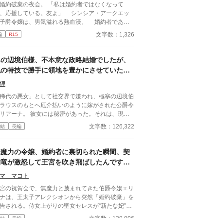
けつける天才魔法使い。 物陰から見守る斥候は、
破棄の夜会。 「私は婚約者ではなくなって
変わらず不器用で優しい。 彼らと力を合わせ、私
応援している。友よ」 シンシア・アークエッ
土地を浄化し、村を癒し、辺境の地に息を吹き返
子爵令嬢は、男気溢れる熱血漢。 婚約者である
。 気づけば、魔物巣窟は制圧され、泉は澄み渡
爵令息バグストンを本気で励ましていました。
文字数：1,326
編
R15
、鉱山もダンジョンも豊かに開き―― いつの間に
過ちは誰にでもある！ 一緒に国庫へ行こう！」
領地は、“どの国よりも最強の地”になっていた。 も
君の隠し子も、私が育てる覚悟だ！」 ――本人は
、誰にも振り回されない。 ここが私の新しい居場
0％。 しかし、そのド直球すぎる本音は、婚約
氷の辺境伯様、不本意な政略結婚でしたが、
。 そして、隣には――かつての仲間たちがいる。
が隠していた脱税や不貞疑惑まで次々と暴き、夜会
私の特技で勝手に領地を豊かにさせていただ
てられた聖女が、仲間と共に辺境を立て直す。 こ
 「婚約は破棄だ！」 結局、婚約は予定ど
は、そんな私の第二の人生の物語。
きます！～おまけに義理の息子も懐いてきま
破棄されてしまう。 けれど、王都で本当に失っ
狸
した～
のはシンシアではなく、婚約者の信用でした。 こ
稀代の悪女」として社交界で嫌われ、極寒の辺境伯
は、空気を読まず、嘘もつけず、悪人まで全力で励
ラウスのもとへ厄介払いのように嫁がされた公爵令
してしまう天然熱血令嬢が、持ち前の正義感で悪事
ナ。 彼女には秘密があった。それは、現代
次々と暴いてしまう、勘違いコメディです。
本で「凄腕の立体造形デザイナー」 だった前世の
文字数：126,322
結
長編
憶と、一度この嫁ぎ先で冷遇され、孤独の中で死を
えた「1回目の人生（回帰前）」の記憶である。 死
淵で回帰を果たしたリアーナは決意する。「今世で
無魔力の令嬢、婚約者に裏切られた瞬間、契
、誰にも文句は言わせない。私の居場所は、私の手
約竜が激怒して王宮を吹き飛ばしたんです
！」と。 冷え切った夫、怯える義理の息子、
が……
やかな家臣たち。 四面楚歌の邸内で、彼女はお
マ マコト
教育で培った「完璧な領地経営の知識」と、前世の
宮の祝賀会で、無魔力と蔑まれてきた伯爵令嬢エリ
技である「緻密な設計とモノづくり（現代スキ
ナは、王太子アレクシオンから突然「婚約破棄」を
）」をフル活用。精巧な図面を引き、おもちゃを作
告される。侍女上がりの聖女セレスが“新たな妃”と
、邸内の環境を劇的に改善していく。 その手腕と
て選ばれ、貴族たちの嘲笑がエリーナを包む。絶望