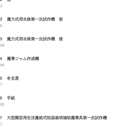
92
３ 魔力式用水路第一次試作機 前
96
３ 魔力式用水路第一次試作機 後
109
４ 魔導ジャム作成機
100
５ 冬支度
87
６ 手紙
103
７ 大型園芸用生活魔術式恒温栽培補助魔導具第一次試作機
77