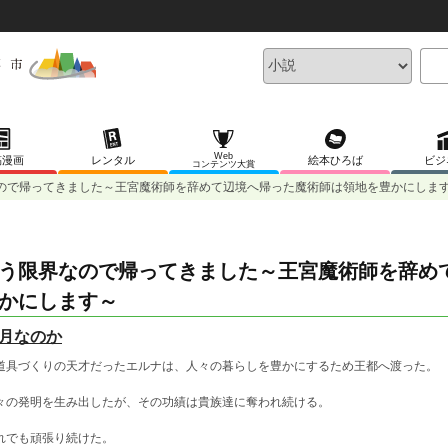
Web
稿漫画
レンタル
絵本ひろば
ビジ
コンテンツ大賞
ので帰ってきました～王宮魔術師を辞めて辺境へ帰った魔術師は領地を豊かにしま
う限界なので帰ってきました～王宮魔術師を辞め
かにします～
月なのか
道具づくりの天才だったエルナは、人々の暮らしを豊かにするため王都へ渡った。
々の発明を生み出したが、その功績は貴族達に奪われ続ける。
れでも頑張り続けた。