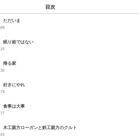
目次
 ただいま
268
 眠り姫ではない
225
 帰る家
230
 好きにやれ
178
 食事は大事
177
 木工親方ローガンと鉄工親方のクルト
145