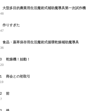
 大型多目的農業用生活魔術式補助魔導具第一次試作機
148
 作りすぎた
147
 食品・薬草保存用生活魔術式循環乾燥補助魔導具
136
０ 乾燥機！始動！
120
１ 商会との初取引
119
２ 前
77
２ 後