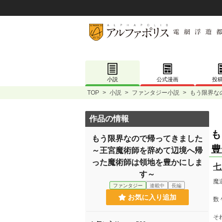
小説
公式漫画
投
TOP
>
小説
>
ファンタジー小説
>
もう限界な
作品の情報
も
もう限界なので帰ってきました
豊
～王宮魔術師を辞めて辺境へ帰
った魔術師は領地を豊かにしま
七
す～
魔
ファンタジー
連載中
長編
お気に入り追加
数
そ