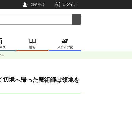
新規登録
ログイン
ネス
書籍
メディア化
す～
て辺境へ帰った魔術師は領地を