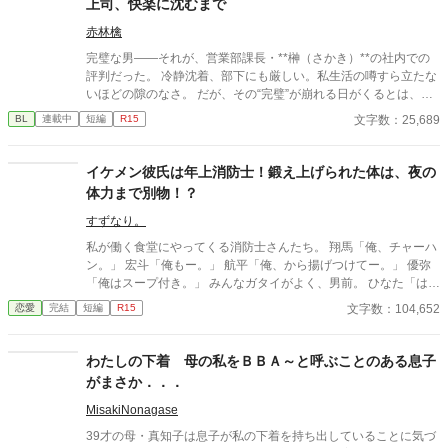
上司、快楽に沈むまで
赤林檎
完璧な男――それが、営業部課長・**榊（さかき）**の社内での
評判だった。 冷静沈着、部下にも厳しい。私生活の噂すら立たな
いほどの隙のなさ。 だが、その“完璧”が崩れる日がくるとは、誰
も想像していなかった。 入社三年目の篠原は、榊の直属の部下。
文字数：25,689
BL
連載中
短編
R15
真面目だが強気で、どこか挑発的な笑みを浮かべる青年。 ある
夜、取引先とのトラブル対応で二人だけが残ったオフィスで、 篠
原は上司に向かって、いつもの穏やかな口調を崩した。「……そ
イケメン彼氏は年上消防士！鍛え上げられた体は、夜の
んな顔、部下には見せないんですね」 疲労で僅かに緩んだ榊の表
体力まで別物！？
情。 その弱さを見逃さず、篠原はデスク越しに距離を詰める。
「強がらなくていいですよ。俺の前では、もう」 指先が榊のネク
すずなり。
タイを掴む。 引き寄せられた瞬間、榊の理性は音を立てて崩れ
私が働く食堂にやってくる消防士さんたち。 翔馬「俺、チャーハ
た。 拒むことも、許すこともできないまま、 彼は“部下”の手によ
ン。」 宏斗「俺もー。」 航平「俺、から揚げつけてー。」 優弥
って、ひとつずつ乱されていく。 言葉で支配され、触れられるた
「俺はスープ付き。」 みんなガタイがよく、男前。 ひなた「はー
びに、自分の知らなかった感情と快楽を知る。それは、上司とし
いっ。ちょっと待ってくださいねーっ。」 慌ただしい昼時を過ぎ
文字数：104,652
恋愛
完結
短編
R15
ての誇りを壊すほどに甘く、逃れられないほどに深い。 だが、篠
ると、私の仕事は終わる。 終わった後、私は行かなきゃいけない
原の視線の奥に宿るのは、ただの欲望ではなかった。 そこには、
ところがある。 ひなた「すみませーん、子供のお迎えにきました
ずっと榊だけを見つめ続けてきた、静かな執着がある。 「俺、前
ー。」 保育園に迎えに行かなきゃいけない子、『太陽』。 私は子
わたしの下着 母の私をＢＢＡ～と呼ぶことのある息子
から思ってたんです。 あなたが誰かに“支配される”ところ、き
供と一緒に・・・暮らしてる。 ーーーーーーーーーーーーーーー
がまさか．．．
っと綺麗だろうなって」 支配する側だったはずの男が、 支配され
ー 翔馬「おいおい嘘だろ？」 宏斗「子供・・・いたんだ・・。」
ることで初めて“生きている”と感じてしまう――。 上司と部下、
航平「いくつん時の子だよ・・・・。」 優弥「マジか・・・。」
MisakiNonagase
立場も理性も、すべてが絡み合うオフィスの夜。 秘密の扉を開け
消防署で開かれたお祭りに連れて行った太陽。 太陽の存在を知っ
た榊は、もう戻れない。 快楽に溺れるその瞬間まで、彼を待つの
39才の母・真知子は息子が私の下着を持ち出していることに気づ
た一人の消防士さんが・・・私に言った。 「俺は太陽がいてもい