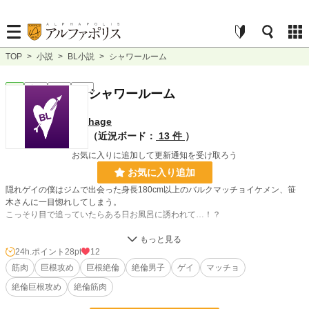
TOP
>
小説
>
BL小説
>
シャワールーム
BL
完結
短編
R18
シャワールーム
hage
（近況ボード：
13 件
）
お気に入りに追加して更新通知を受け取ろう
お気に入り追加
隠れゲイの僕はジムで出会った身長180cm以上のバルクマッチョイケメン、笹
木さんに一目惚れしてしまう。
こっそり目で追っていたらある日お風呂に誘われて…！？
小説
21,810 位 / 228,619 件
24h.ポイント
28pt
12
筋肉
巨根攻め
巨根絶倫
絶倫男子
ゲイ
マッチョ
BL
5,488 位 / 31,393 件
絶倫巨根攻め
絶倫筋肉
お気に入り
86