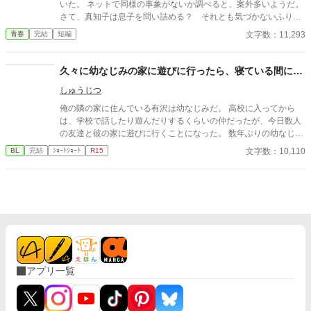
は破滅か、それとも救いか。 ――これは、ひとりの上司が“愛”と
いた。 ネットで同様の事象がないか調べると、案外多いようだ。
い。・・・太陽の『パパ』になる。」 「俺はひなたが好き
いう名の支配に沈んでいく物語。
さて、真知子は息子を問い詰める？ それとも気づかないふりを
だ。・・・絶対振り向かせるから覚悟しとけよ？」 ※お話に出て
続けてあげるか？ そのほかに外伝も綴りました。
文字数：11,293
青春
完結
短編
くる内容は、全て想像の世界です。現実世界とは何ら関係ありま
せん。 ※感想やコメントは受け付けることができません。 メンタ
ルが薄氷なもので・・・すみません。 言葉も足りませんが読んで
久々に幼なじみの家に遊びに行ったら、寝ている間に…
いただけたら幸いです。 楽しんでいただけたら嬉しく思います。
しゅうじつ
俺の隣の家に住んでいる有沢は幼なじみだ。 高校に入ってから
は、学校で話したり遊んだりするくらいの仲だったが、今日数人
の友達と彼の家に遊びに行くことになった。 数年ぶりの幼なじみ
の家を懐かしんでいる中、いつの間にか友人たちは帰っており、
文字数：10,110
BL
完結
ｼｮｰﾄｼｮｰﾄ
R15
幼なじみと2人きりに。 そこで俺は彼の部屋であるものを見つけ
てしまい、部屋に来た有沢に咄嗟に寝たフリをするが…
アプリ一覧