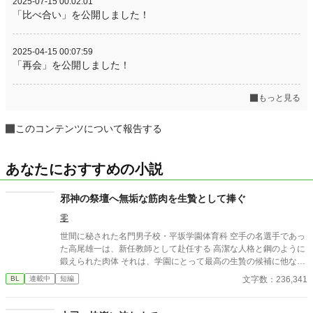
2025-07-15 00:02:01
「比べ合い」を公開しました！
2025-04-15 00:07:59
「再会」を公開しました！
もっと見る
このコンテンツについて報告する
あなたにおすすめの小説
邪神の祭壇へ無垢な筋肉を生贄として捧ぐ
零
世間に秘された名門男子校・平坂学園体育科 空手の名選手であっ
た高尾雄一は、新任教師として赴任する 高潔な人格と鋼のように
鍛えられた肉体 それは、学園にとって最高の生贄の候補に他なら
なかった 至高の筋肉を持つ、精神を削られ意志をなくした青年を
文字数：236,341
BL
連載中
短編
太古の神に捧げるため、“水”、“風”、“土”の信奉者達が暗躍する 意
志をなくし筋肉の操り人形と化した“デク” 消える教師 山奥の男子
校で繰り広げられるダークファンタジー