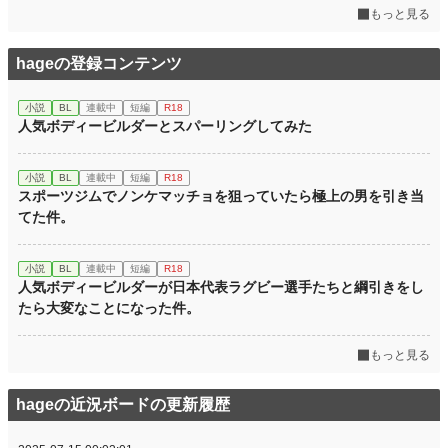
もっと見る
hageの登録コンテンツ
小説
BL
連載中
短編
R18
人気ボディービルダーとスパーリングしてみた
小説
BL
連載中
短編
R18
スポーツジムでノンケマッチョを狙っていたら極上の男を引き当
てた件。
小説
BL
連載中
短編
R18
人気ボディービルダーが日本代表ラグビー選手たちと綱引きをし
たら大変なことになった件。
もっと見る
hageの近況ボードの更新履歴