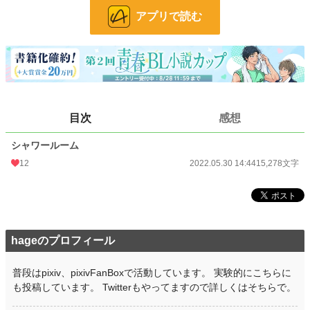
24h.ポイント
28 pt
アプリで読む
文字数
15,278
更新日時
2022.05.30 14:44
初回公開日時
2022.05.30 14:44
初回完結日時
2022.05.30 14:44
目次
感想
週間ポイント
565 pt (13,486 位)
シャワールーム
月間ポイント
2,413 pt (14,136 位)
12
2022.05.30 14:44
15,278文字
年間ポイント
23,171 pt (18,171 位)
累計ポイント
180,186 pt (21,333 位)
hageのプロフィール
普段はpixiv、pixivFanBoxで活動しています。 実験的にこちらに
も投稿しています。 Twitterもやってますので詳しくはそちらで。