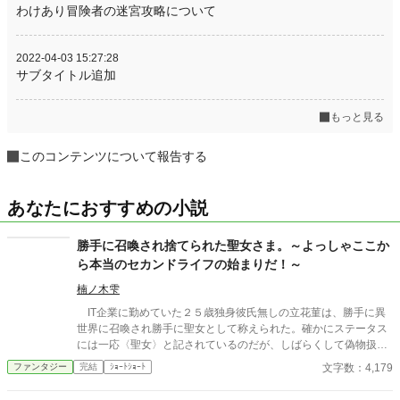
わけあり冒険者の迷宮攻略について
2022-04-03 15:27:28
サブタイトル追加
もっと見る
このコンテンツについて報告する
あなたにおすすめの小説
勝手に召喚され捨てられた聖女さま。～よっしゃここか
ら本当のセカンドライフの始まりだ！～
楠ノ木雫
IT企業に勤めていた２５歳独身彼氏無しの立花菫は、勝手に異
世界に召喚され勝手に聖女として称えられた。確かにステータス
には一応〈聖女〉と記されているのだが、しばらくして偽物扱い
され国を追放される。まぁ仕方ない、と森に移り住み神様の助け
文字数：4,179
ファンタジー
完結
ｼｮｰﾄｼｮｰﾄ
の元セカンドライフを満喫するのだった。だが、彼女を追いだし
た国はその日を境に天気が大荒れになり始めていき…… ※他の投