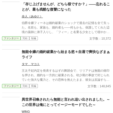
稿サイトにも掲載しています。
「存じ上げませんが、どちら様ですか？」——忘れるこ
とが、最も残酷な復讐になった
歩人（あゆと）
伯爵令嬢フィーネは婚約破棄のショックで過去の記憶を全て失っ
た。名前も、家族も、婚約者も——何もかも。保護してくれた辺
境の薬師に弟子入りし、「フィー」と名乗る少女として穏やかに
暮らし始めた。朝は薬草を摘み、昼は薬を調合し、夕方は師匠の
文字数：10,372
ファンタジー
完結
短編
息子——無口だが優しい青年ルカスと一緒に夕焼けを見る。
「私、前の自分より今の自分が好きです」。五年後。辺境に一人
の貴族が現れた。やつれた顔で「フィーネ、迎えに来た」と。彼
無能令嬢の婚約破棄から始まる悠々自適で爽快なざまぁ
女は首を傾げた。「存じ上げませんが、どちら様ですか？」——
ライフ
嘘ではなく、本当に覚えていない。忘れることが、最も残酷な復
讐になった。
タマ マコト
王太子妃内定を発表するはずの舞踏会で、リリアナは無能の烙印
を押され、婚約を一方的に破棄される。幼少期の事故で封じられ
ていた強大な魔力と、その恐怖を抱えたまま、彼女は反論すらで
きず王都から追放される。だがその裏では、宰相派による政治的
文字数：148,845
ファンタジー
完結
長編
策略と、彼女の力を利用し隠してきた王家と貴族の思惑が渦巻い
ていた。すべてを失った夜、リリアナは初めて「役目ではなく自
分の意思で生きる」選択を迫られ、死地と呼ばれる北辺境へと旅
異世界召喚されたら無能と言われ追い出されました。～
立つ。
この世界は俺にとってイージーモードでした～
WING