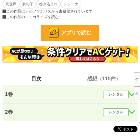
小説
30,190 位 / 228,669 件
異世界
女の子
巻き込まれ
レジーナ
この作品はアルファポリスから書籍化されています
ファンタジー
4,569 位 / 53,279 件
この作品のコミカライズを読む
お気に入り
5,155
アプリで読む
24h.ポイント
14 pt
文字数(レンタル含む)
301,935
更新日時
2020.02.28 14:34
初回公開日時
2018.10.20 10:07
目次
感想（115件）
初回完結日時
2021.03.29 11:38
週間ポイント
785 pt (10,738 位)
1巻
レンタル
月間ポイント
4,646 pt (8,889 位)
年間ポイント
77,725 pt (7,393 位)
2巻
レンタル
累計ポイント
2,828,813 pt (1,783 位)