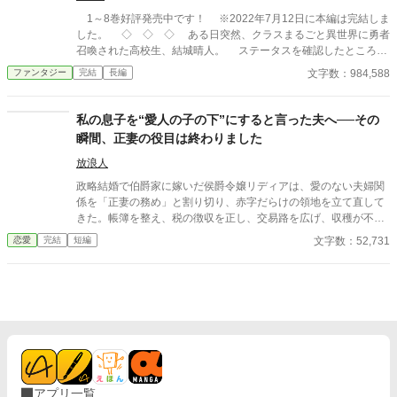
1～8巻好評発売中です！ ※2022年7月12日に本編は完結しま
した。 ◇ ◇ ◇ ある日突然、クラスまるごと異世界に勇者
召喚された高校生、結城晴人。 ステータスを確認したところ、
勇者に与えられる特典のギフトどころか、勇者の称号すらも無い
文字数：984,588
ファンタジー
完結
長編
ことが判明する。 晴人たちを召喚した王女は「無能がいては足
手纏いになる」と、彼のことを追い出してしまった。 しかも街
を出て早々、王女が差し向けた騎士によって、晴人は殺されかけ
私の息子を“愛人の子の下”にすると言った夫へ──その
る。 胸を刺され意識を失った彼は、気がつくと神様の前にい
瞬間、正妻の役目は終わりました
た。 そしてギフトを与え忘れたお詫びとして、望むスキルを作
れるスキルをはじめとしたチート能力を手に入れるのであった──
放浪人
ハードモードな異世界生活も、やりすぎなくらいスキルを作っ
政略結婚で伯爵家に嫁いだ侯爵令嬢リディアは、愛のない夫婦関
て一発逆転イージーモード!? 前代未聞の難易度激甘ファンタジ
係を「正妻の務め」と割り切り、赤字だらけの領地を立て直して
ー、開幕！
きた。帳簿を整え、税の徴収を正し、交易路を広げ、収穫が不安
定な年には備蓄を回す――伯爵家の体裁を保ってきたのは、いつ
文字数：52,731
恋愛
完結
短編
も彼女の実務だった。 だがある日、夫オスヴァルドが屋敷に連れ
帰ったのは“幼馴染”の女とその息子。 「彼女は可哀想なんだ」
「この子を跡取りにする」 そして人前で、平然と言い放つ。 ――
「君の息子は、愛人の子の“下”で学べばいい」 その瞬間、リディ
アの中で何かが静かに終わった。怒鳴らない。泣かない。微笑み
すら崩さない。 「承知しました。では――正妻の役目は終わりま
したね」
アプリ一覧