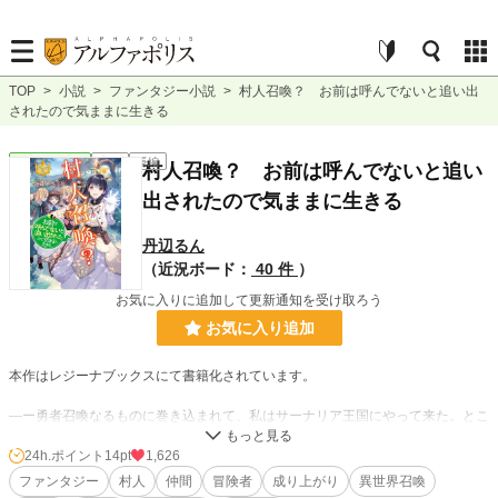
TOP
>
小説
>
ファンタジー小説
>
村人召喚？ お前は呼んでないと追い出
されたので気ままに生きる
ファンタジー
完結
長編
村人召喚？ お前は呼んでないと追い
出されたので気ままに生きる
丹辺るん
（近況ボード：
40 件
）
お気に入りに追加して更新通知を受け取ろう
お気に入り追加
本作はレジーナブックスにて書籍化されています。
―ー勇者召喚なるものに巻き込まれて、私はサーナリア王国にやって来た。とこ
ろが私の職業は、職業とも呼べない「村人」。すぐに追い出されてしまった。
ーーでもこの世界の「村人」ってこんなに強いの？ それに私すぐに…ーー
24h.ポイント
14pt
1,626
ファンタジー
村人
仲間
冒険者
成り上がり
異世界召喚