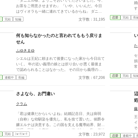
「ダニエル様、ようこそおいでくださいました。今、
婚
お茶をご用意させますわ」 「いや、いいんだ。今日
す
はヴィオラも一緒に連れてきているからね」 ダニエ
よ
ルが半歩身を引くと、その背後から、同じく十四歳の
恋愛
完結
長
て
文字数：31,195
愛
完結
短編
少女がひょっこりと顔を出した。 亜麻色の髪を可憐
か
に揺らし、大きな瞳を輝かせたヴィオラ・レクスン。
こ
ダニエルの従兄の娘であり、幼い頃から彼を「お兄
何も知らなかったのと言われてももう戻りま
女
様」と慕って片時も離れない幼馴染だ。 「ロクサー
せん
ヌ様、ごきげんよう！ お邪魔しちゃってごめんなさ
た
い。でも、ダニエルお兄様が『ロクサーヌの顔を見に
ふゆきまゆ
セ
行く』っておっしゃるから、私、どうしても付いてい
シエルは王妃に頼まれて後妻になった家から今日出て
損
きたくて！」 ヴィオラは人懐っこい笑みを浮かべ、
いく。 年の近い義理の娘とは折り合いが悪く最後ま
常
許可も得ずに東屋へ足を踏み入れると、ロクサーヌの
で認められることはなかった。 その日から義理の娘
な
隣の席に滑り込んだ。 その遠慮のなさに、ロクサー
は思い知る。この家に何故後妻が来てどれ程支えられ
恋愛
完結
短
当
文字数：67,206
愛
連載中
長編
ヌの頬は引き攣る。 さて、私はいつまで我慢しなけ
ていたのかを。 ●貴族の事情と現代の事情って違うよ
一
ればならないのでしょうか？
ねとふと思いついた話です 話を追加しようと思うの
愛
で少し伸びます。どのくらいかはまだ。
さよなら、お門違い
現
ロ
クラム
も
藤
に
「君は健康だからいいよね」結婚記念日、夫は病弱
い
王
（自称）な幼馴染を優先し、私を捨て置いた。侯爵令
イム
嬢エルナは決意する。この国を支える魔導結界、財政
そ
管理、屋敷の全実務――すべてを投げ出し、私の価値
か
文字数：23,972
愛
完結
ｼｮｰﾄｼｮｰﾄ
を正しく評価する場所へ行くと。鍵を折った瞬間、崩
恋愛
連載中