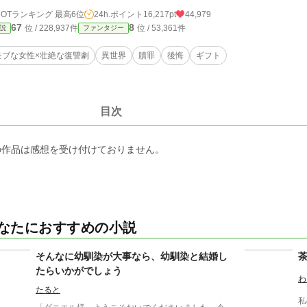
HOTランキング 最高6位
24h.ポイント
16,217pt
44,979
67
8
位 / 228,937件
位 / 53,361件
説
ファンタジー
モブな女性×壮絶な復讐劇
異世界
贖罪
後悔
ギフト
目次
の作品は感想を受け付けておりません。
なたにおすすめの小説
そんなに幼馴染が大事なら、幼馴染と結婚し
たらいかがでしょう
わ
たると
私