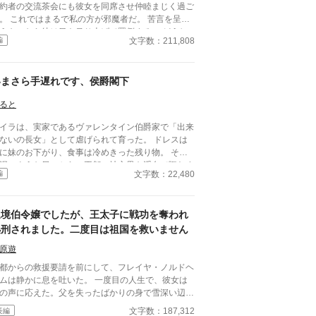
約者の交流茶会にも彼女を同席させ仲睦まじく過ご
。 これではまるで私の方が邪魔者だ。 苦言を呈し
うものなら彼は目を吊り上げて罵倒する。 どうし
文字数：211,808
編
婚約者同士の交流にわざわざ部外者を連れてくるの
。 彼が何をしたいのかさっぱり分からない。 もう
んな茶番に付き合っていられない。 そんなにその
いまさら手遅れです、侯爵閣下
性を傍に置きたいのなら好きにすればいいわ。
ると
イラは、実家であるヴァレンタイン伯爵家で「出来
ないの長女」として虐げられて育った。 ドレスは
に妹のお下がり、食事は冷めきった残り物。 そん
泥のような日々から、王都の社交界を浮名で賑わす
文字数：22,480
編
代の寵児、ダミアンに望まれて嫁いだとき、彼女は
筋の光を見た気がしたのだった。 人並みに愛し、
される温かい家庭。それを夢見ていた。 しかし、
辺境伯令嬢でしたが、王太子に戦功を奪われ
実は残酷だった。 ダミアンが求めていたのは、ト
フィーとしての美しい妻でも、情熱を傾ける恋人で
処刑されました。二度目は祖国を救いません
ない。 「ハサウェイ侯爵家の格式を汚さず、完璧
原遊
家政を取り仕切り、夫の不在を静かに守る、都合の
い従順な女主人の座席」そのものだった。
都からの救援要請を前にして、フレイヤ・ノルドヘ
は静かに息を吐いた。 一度目の人生で、彼女は
の声に応えた。父を失ったばかりの身で雪深い辺境
ら軍を率い、凍てつく山道を越え、敵軍を退け、王
文字数：187,312
長編