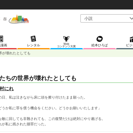
Web
稿漫画
レンタル
絵本ひろば
ビジ
コンテンツ大賞
界が壊れたとしても
たちの世界が壊れたとしても
村にれ
の日、私は泣きながら床に頭を擦り付けたまま願った。
どうか私に罪を償う機会をください。どうかお願いいたします」
を敵に回しても非難されても、この復讐だけは絶対にやり遂げる。
れが私に残された贖罪だった。