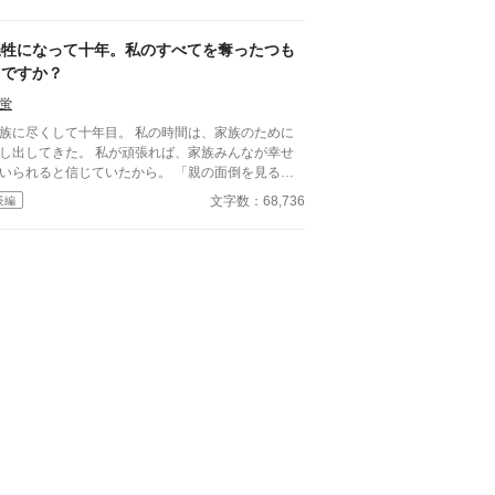
た。 けれど、人々が英雄として讃えたのは
子ヤロミールだった。 王太子の婚約者となった
も、彼女の献身が報われることはなかった。差し出
犠牲になって十年。私のすべてを奪ったつも
たものは当然のものとして扱われ、最後には処刑さ
りですか？
に、彼女のそばにいたのは、翼がな
空を飛べない白い竜だけだった。 目を覚ましたフ
蛍
イヤは、父の戦死を告げられた日に戻っていた。
族に尽くして十年目。 私の時間は、家族のために
らば、もう同じ道は選ばない。 王太子の栄光のた
し出してきた。 私が頑張れば、家族みんなが幸せ
に戦うことも、王都の涙に命を差し出すことも、二
いられると信じていたから。 「親の面倒を見るの
い。 彼女が守るべきものは、雪深い辺境に
当たり前。恩を着せられてもね」 「お姉様が婚期
文字数：68,736
長編
白い竜がいる。父が遺した寡黙な竜
逃したのは、要領が悪いせい」 どれだけ家族に尽
士がいる。そして、彼女の帰りを待つ人々がいる。
しても、私は報われない。 気がつけば、私は結婚
国を救った令嬢は、二度目の人生で祖国を救わな
齢期を大幅に過ぎ、二十五歳。 奪われていく時間
奪われた辺境伯令嬢が、雪の
労力――それで、私のすべてを奪ったつもりです
で愛と居場所を取り戻す物語。
２回更新、その後は１回予定
す。 ※本作の物価と通貨は、ふんわり設定です。
中の雰囲気として楽しんでいただけたら幸いです。
他サイトにも掲載中。表紙はお借りしたものです。