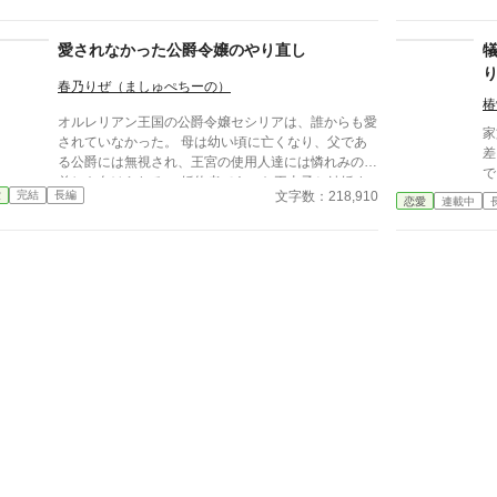
国を救っ
壊は始まった。今さら愛している？ お門違いも甚だ
王太
しいですわ。
後
愛されなかった公爵令嬢のやり直し
し
れた。 その最期
春乃りぜ（ましゅぺちーの）
く
椿
オルレリアン王国の公爵令嬢セシリアは、誰からも愛
レ
家
されていなかった。 母は幼い頃に亡くなり、父であ
な
差
る公爵には無視され、王宮の使用人達には憐れみの眼
め
で
差しを向けられる。 婚約者であった王太子と結婚す
度としな
は
文字数：218,910
愛
完結
長編
るが夫となった王太子には冷遇されていた。 そんな
恋愛
連載中
ある。 飛べない
を
ある日、セシリアは王太子が寵愛する愛妾を害したと
騎
く
疑われてしまう。 どうせ処刑されるならと、セシリ
祖
適
アは王宮のバルコニーから身を投げる。 死ぬ寸前の
い。 これは、すべてを
と
セシリアは思う。 「一度でいいから誰かに愛された
国
か？ ※１０話まで１日
かった。」と。 目が覚めた時、セシリアは12歳の頃
で
に時間が巻き戻っていた。 セシリアは決意する。
作
「自分の幸せは自分でつかみ取る！」 幸せになるた
※
めに奔走するセシリア。 だがそれと同時に父である
公爵の、婚約者である王太子の、王太子の愛妾であっ
た男爵令嬢の、驚くべき真実が次々と明らかになって
いく。 小説家になろう様にも投稿しています。 タイ
トル変更しました！大幅改稿のため、一部非公開にし
ております。