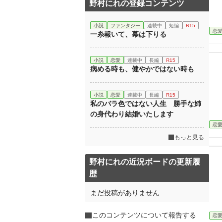
野村にれの登録コンテンツ
小説
ファンタジー
連載中
短編
R15
恋
一糸報いて、幕は下りる
小説
恋愛
連載中
長編
R15
病める時も、健やかではない時も
小説
恋愛
連載中
長編
R15
私のバラ色ではない人生 勝手な姉
の身代わり結婚いたします
恋
もっと見る
野村にれの近況ボードの更新履
歴
まだ投稿がありません
このコンテンツについて報告する
恋