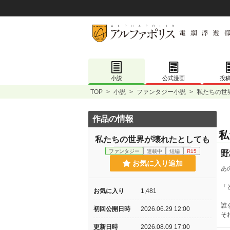
小説
公式漫画
投
TOP
>
小説
>
ファンタジー小説
>
私たちの世
作品の情報
私
私たちの世界が壊れたとしても
ファンタジー
連載中
短編
R15
野
お気に入り追加
あ
「
お気に入り
1,481
誰
初回公開日時
2026.06.29 12:00
そ
更新日時
2026.08.09 17:00