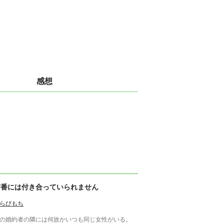
感想
茶番には付き合っていられません
らびもち
の婚約者の隣には何故かいつも同じ女性がいる。