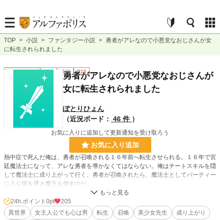
TOP
>
小説
>
ファンタジー小説
>
勇者がアレなので小悪党なおじさんが女
に転生されられました
ファンタジー
完結
長編
R15
勇者がアレなので小悪党なおじさんが
女に転生されられました
ぽとりひょん
（近況ボード：
46 件
）
お気に入りに追加して更新通知を受け取ろう
お気に入り追加
熱中症で死んだ俺は、勇者が召喚される１６年前へ転生させられる。１６年で宮
廷魔法士になって、アレな勇者を導かなくてはならない。俺はチートスキルを隠
して魔法士に成り上がって行く。勇者が召喚されたら、魔法士としてパーティー
に入り彼を導き魔王を倒すのだ。
24h.ポイント
0pt
205
小説
228,851 位 / 228,851 件
異世界
女主人公でも心は男
転生
召喚
美少女先生
成り上がり