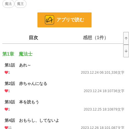
ファンタジー
53,336 位 / 53,336 件
魔法
魔王
お気に入り
25
アプリで読む
24h.ポイント
0 pt
文字数
303,634
目次
感想（1件）
更新日時
2024.10.20 18:10
初回公開日時
2023.12.24 06:10
第1章 魔法士
初回完結日時
2024.10.20 18:59
第1話 あれ～
週間ポイント
0 pt (228,851 位)
1
2023.12.24 06:10
1,336文字
月間ポイント
14 pt (108,258 位)
第2話 赤ちゃんになる
1
2023.12.24 18:10
736文字
年間ポイント
644 pt (96,089 位)
第3話 本を読もう
累計ポイント
71,529 pt (36,708 位)
1
2023.12.25 18:10
879文字
第4話 おもらし、してないよ
11
2023.12.26 18:10
1,087文字