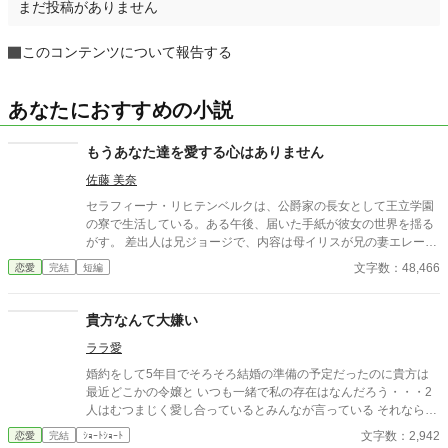
まだ投稿がありません
このコンテンツについて報告する
あなたにおすすめの小説
もうあなた達を愛する心はありません
佐藤 美奈
セラフィーナ・リヒテンベルクは、公爵家の長女として王立学園
の寮で生活している。ある午後、届いた手紙が彼女の世界を揺る
がす。 差出人は兄ジョージで、内容は母イリスが兄の妻エレーヌ
をいびっているというものだった。最初は信じられなかったが、
文字数：48,466
恋愛
完結
短編
手紙の中で兄は母の嫉妬に苦しむエレーヌを心配し、セラフィー
ナに助けを求めていた。 理知的で優しい公爵夫人の母が信じられ
なかったが、兄の必死な頼みに胸が痛む。 セラフィーナは、一年
貴方なんて大嫌い
ぶりに実家に帰ると、母が物置に閉じ込められていた。幸せだっ
ララ愛
た家族の日常が壊れていく。魔法やファンタジー異世界系は、途
中からあるかもしれません。
婚約をして5年目でそろそろ結婚の準備の予定だったのに貴方は
最近どこかの令嬢と いつも一緒で私の存在はなんだろう・・・2
人はむつまじく愛し合っているとみんなが言っている それなら私
はもういいです・・・貴方なんて大嫌い
文字数：2,942
恋愛
完結
ｼｮｰﾄｼｮｰﾄ