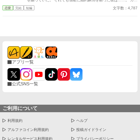
を賜っていた。 それでも強硬に婚約解消を願った彼は……。 カク
ヨム、小説家になろうにも掲載。 筆者は体調不良なことも多く、
文字数：4,787
恋愛
完結
短編
コメントなどを受け取らない設定にしております。 どうぞよろし
くお願いいたします。
アプリ一覧
公式SNS一覧
ご利用について
利用規約
ヘルプ
アルファコイン利用規約
投稿ガイドライン
レンタルサービス利用規約
プライバシーポリシー