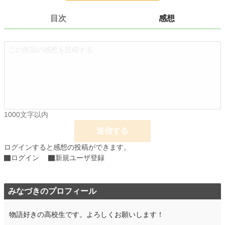
更新日時
2022.02.12 23:12
目次
感想
初回公開日時
2022.02.12 23:12
初回完結日時
2022.02.12 23:12
週間ポイント
0 pt (228,857 位)
月間ポイント
0 pt (228,857 位)
年間ポイント
203 pt (125,572 位)
1000文字以内
累計ポイント
7,202 pt (110,535 位)
送信する
ログインすると感想の投稿ができます。
ログイン
新規ユーザ登録
みなづきのプロフィール
物語好きの高校生です。よろしくお願いします！