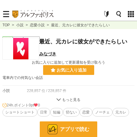
TOP
>
小説
>
恋愛小説
>
最近、元カレに彼女ができたらしい
恋愛
完結
ｼｮｰﾄｼｮｰﾄ
最近、元カレに彼女ができたらしい
みなづき
お気に入りに追加して更新通知を受け取ろう
お気に入り追加
電車内での何気ない会話
小説
228,857 位 / 228,857 件
恋愛
66,377 位 / 66,377 件
24h.ポイント
0pt
0
お気に入り
ショートショート
1
日常
短編
切ない
恋愛
ノーチェ
元カレ
24h.ポイント
0 pt
アプリで読む
文字数
606