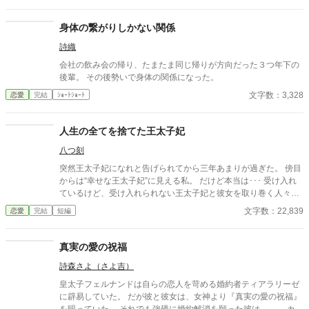
身体の繋がりしかない関係
詩織
会社の飲み会の帰り、たまたま同じ帰りが方向だった３つ年下の
後輩。 その後勢いで身体の関係になった。
文字数：3,328
恋愛
完結
ｼｮｰﾄｼｮｰﾄ
人生の全てを捨てた王太子妃
八つ刻
突然王太子妃になれと告げられてから三年あまりが過ぎた。 傍目
からは“幸せな王太子妃”に見える私。 だけど本当は･･･ 受け入れ
ているけど、受け入れられない王太子妃と彼女を取り巻く人々の
話。 ※※※幸せな話とは言い難いです※※※ タグをよく見て読ん
文字数：22,839
恋愛
完結
短編
でください。ハッピーエンドが好みの方(一方通行の愛が駄目な方
も)はブラウザバックをお勧めします。 ※本編六話＋番外編六話
の全十二話。 ※番外編の王太子視点はヤンデレ注意報が発令され
真実の愛の祝福
ています。
詩森さよ（さよ吉）
皇太子フェルナンドは自らの恋人を苛める婚約者ティアラリーゼ
に辟易していた。 だが彼と彼女は、女神より『真実の愛の祝福』