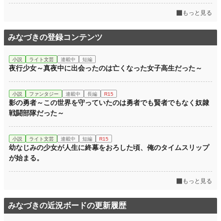
もっと見る
みなづきの登録コンテンツ
小説
ライト文芸
連載中
短編
夜行少女～真夜中に出会ったのは亡くなった女子高生だった～
小説
ファンタジー
連載中
長編
R15
影の勇者～この世界を守っていたのは勇者でも賢者でもなく奴隷
戦闘部隊だった～
小説
ライト文芸
連載中
短編
R15
幼なじみの少女が人生に終幕をおろした頃、俺のタイムスリップ
が始まる。
もっと見る
みなづきの近況ボードの更新履歴