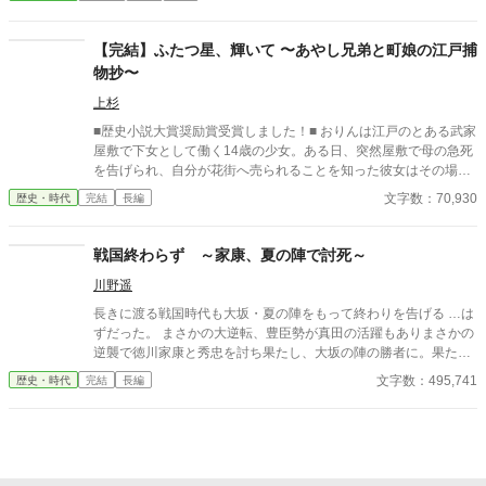
た書籍と同様のものとなっておりますが、一部の描写が割愛され
たため、後続の話とは繋がりが悪くなっております。ご了承くだ
さい。 酒と肴と剣と闇 江戸情緒を添えて 江戸は本所にある居酒
【完結】ふたつ星、輝いて 〜あやし兄弟と町娘の江戸捕
屋『草間』。 美味い肴が食えるということで有名なこの店の主人
物抄〜
は、絶世の色男にして、無双の剣客でもある。 自分のことをほと
んど話さないこの男、冬吉には実は隠された壮絶な過去があっ
上杉
た。 多くの江戸の人々と関わり、その舌を満足させながら、剣の
■歴史小説大賞奨励賞受賞しました！■ おりんは江戸のとある武家
腕でも人々を救う。 その慌し日々の中で、己の過去と江戸の闇に
屋敷で下女として働く14歳の少女。ある日、突然屋敷で母の急死
巣食う者たちとの浅からぬ因縁に気付いていく。 店の奉公人や常
を告げられ、自分が花街へ売られることを知った彼女はその場か
連客と共に江戸を救う、包丁人にして剣客、冬吉の物語。
ら逃げだした。 母は殺されたのかもしれない――そんな絶望のど
文字数：70,930
歴史・時代
完結
長編
ん底にいたおりんに声をかけたのは、奉行所で同心として働く有
島惣次郎だった。 今も刺客の手が迫る彼女を守るため、彼の屋敷
で住み込みで働くことが決まる。そこで彼の兄――有島清之進と
戦国終わらず ～家康、夏の陣で討死～
ともに生活を始めるのだが、病弱という噂とはかけ離れた腕っぷ
川野遥
しのよさに、おりんは驚きを隠せない。 そうしてともに生活しな
がら少しづつ心を開いていった――その矢先のことだった。 母の
長きに渡る戦国時代も大坂・夏の陣をもって終わりを告げる …は
命を奪った犯人が発覚すると同時に、何故か兄清之進に凶刃が迫
ずだった。 まさかの大逆転、豊臣勢が真田の活躍もありまさかの
り――。 とある秘密を抱えた兄弟と町娘おりんの紡ぐ江戸捕物抄
逆襲で徳川家康と秀忠を討ち果たし、大坂の陣の勝者に。果たし
です！お楽しみください！ ※フィクションです。 ※周辺の歴史事
て彼らは新たな秩序を作ることができるのか？ 敗北した徳川勢も
文字数：495,741
歴史・時代
完結
長編
件などは、史実を踏んでいます。 皆さまご評価頂きありがとうご
何とか巻き返しを図ろうとするが、徳川に臣従したはずの大名達
ざいました。大変嬉しいです！ 今後も精進してまいります！
が新たな野心を抱き始める。 文治系藩主は頼りなし？ 暴れん坊藩
主がまさかの活躍？ 参考情報一切なし、全てゼロから切り開く戦
国ifストーリーが始まる。 更新は週5～6予定です。 ※ノベルアッ
プ＋とカクヨムにも掲載しています。