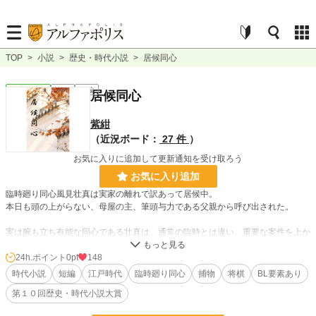
TOP
>
小説
>
歴史・時代小説
>
居候同心
歴史・時代
完結
短編
居候同心
紫紺
（近況ボード：
27 件
）
お気に入りに追加して更新通知を受け取ろう
お気に入り追加
臨時廻り同心風見壮真は実家の離れで訳あって居候中。
本日も頭の上がらない、母屋の主、筆頭与力である父親から呼び出された。
実は腕も立ち有能な同心である壮真は、通常の臨時とは違い、重要な案件を上か
らの密命で動く任務に就いている。
この日もまた、父親からもたらされた案件に、情報屋兼相棒の翔一郎と解決に乗
24h.ポイント
0pt
148
り出した。
時代小説
短編
江戸時代
臨時廻り同心
捕物
将棋
BL要素あり
第１０回歴史・時代小説大賞
※完結しました。