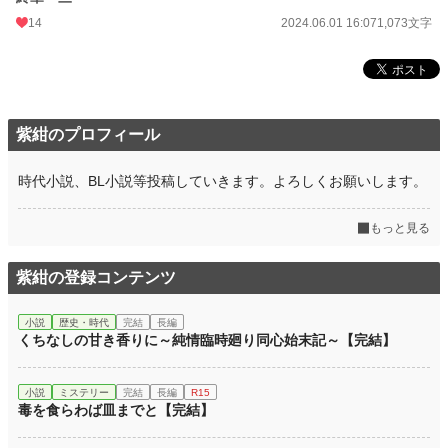
14
2024.06.01 16:07
1,073文字
紫紺のプロフィール
時代小説、BL小説等投稿していきます。よろしくお願いします。
もっと見る
紫紺の登録コンテンツ
小説
歴史・時代
完結
長編
くちなしの甘き香りに～純情臨時廻り同心始末記～【完結】
小説
ミステリー
完結
長編
R15
毒を食らわば皿までと【完結】