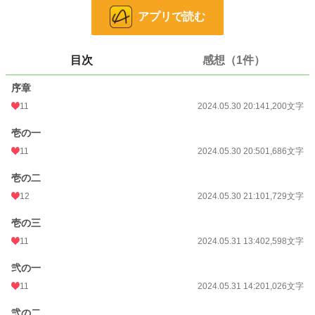
小説
228,785 位 / 228,785 件
アプリで読む
歴史・時代
3,221 位 / 3,221 件
お気に入り
13
目次
感想（1件）
24h.ポイント
0 pt
序章
11
2024.05.30 20:14
1,200文字
文字数
17,502
壱の一
更新日時
2024.06.01 16:07
11
2024.05.30 20:50
1,686文字
初回公開日時
2024.05.30 20:14
壱の二
初回完結日時
2024.06.01 16:08
12
2024.05.30 21:10
1,729文字
週間ポイント
126 pt (31,014 位)
壱の三
月間ポイント
548 pt (33,278 位)
11
2024.05.31 13:40
2,598文字
年間ポイント
2,821 pt (58,961 位)
弐の一
累計ポイント
12,445 pt (88,282 位)
11
2024.05.31 14:20
1,026文字
弐の二