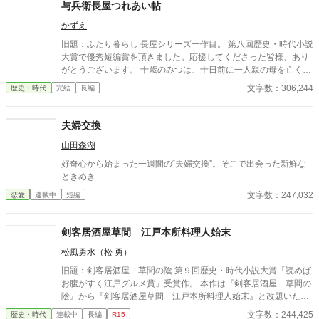
与兵衛長屋つれあい帖
かずえ
旧題：ふたり暮らし 長屋シリーズ一作目。 第八回歴史・時代小説
大賞で優秀短編賞を頂きました。応援してくださった皆様、あり
がとうございます。 十歳のみつは、十日前に一人親の母を亡くし
たばかり。幸い、母の蓄えがあり、自分の裁縫の腕の良さもあっ
文字数：306,244
歴史・時代
完結
長編
て、何とか今まで通り長屋で暮らしていけそうだ。 頼まれた繕い
物を届けた帰り、くすんだ着物で座り込んでいる男の子を拾う。
一人で寂しかったみつは、拾った男の子と二人で暮らし始めた。
夫婦交換
山田森湖
好奇心から始まった一週間の“夫婦交換”。そこで出会った新鮮な
ときめき
文字数：247,032
恋愛
連載中
短編
剣客居酒屋草間 江戸本所料理人始末
松風勇水（松 勇）
旧題：剣客居酒屋 草間の陰 第９回歴史・時代小説大賞「読めば
お腹がすく江戸グルメ賞」受賞作。 本作は『剣客居酒屋 草間の
陰』から『剣客居酒屋草間 江戸本所料理人始末』と改題いたし
ました。 2025年11月28書籍刊行。 なお、レンタル部分は修正し
文字数：244,425
歴史・時代
連載中
長編
R15