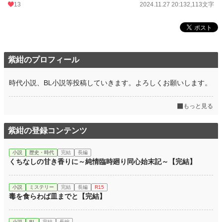
13
2024.11.27 20:13
2,113文字
紫紺のプロフィール
時代小説、BL小説等投稿していきます。よろしくお願いします。
もっと見る
紫紺の登録コンテンツ
小説
歴史・時代
完結
長編
くちなしの甘き香りに～純情臨時廻り同心始末記～【完結】
小説
ミステリー
完結
長編
R15
毒を食らわば皿までと【完結】
小説
BL
完結
長編