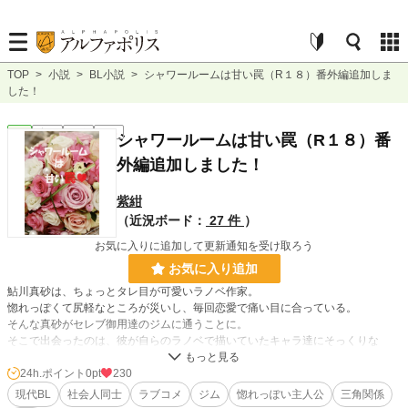
TOP
>
小説
>
BL小説
>
シャワールームは甘い罠（R１８）番外編追加しま
した！
BL
完結
長編
R18
シャワールームは甘い罠（R１８）番
外編追加しました！
紫紺
（近況ボード：
27 件
）
お気に入りに追加して更新通知を受け取ろう
お気に入り追加
鮎川真砂は、ちょっとタレ目が可愛いラノベ作家。
惚れっぽくて尻軽なところが災いし、毎回恋愛で痛い目に合っている。
そんな真砂がセレブ御用達のジムに通うことに。
そこで出会ったのは、彼が自らのラノベで描いていたキャラ達にそっくりな
筋肉イケメンたち！
何事もなく終わるわけがない。
24h.ポイント
0pt
230
現代BL
社会人同士
ラブコメ
ジム
惚れっぽい主人公
三角関係
※番外編１、２を追加しました！