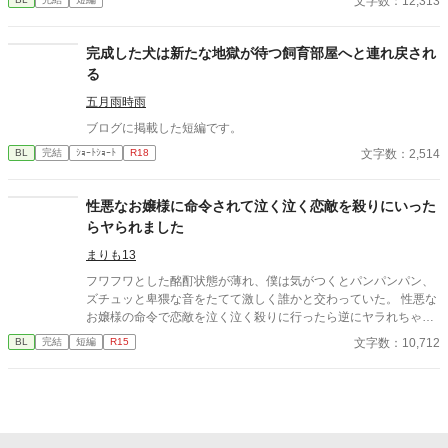
文字数：12,313
―。 湊の身体は、これまで誰も知らなかった希少な『遅咲きΩ』
として覚醒する。 その瞬間、玲司は初めて湊こそが運命の番だっ
たと知る。 「戻ってきてくれ」 今さら必死に追いかけてくる玲
完成した犬は新たな地獄が待つ飼育部屋へと連れ戻され
司。 だが湊の隣には、自分を支え続けてくれた医師のα・神崎伊
る
織がいた。 「あなたは俺を捨てたでしょう」 後悔に苦しむα、執
着する第二のα、そして希少Ωを巡る陰謀。 もう二度と傷つきた
五月雨時雨
くないΩが最後に選ぶ相手とは――。 捨てた側の後悔と執着が加
ブログに掲載した短編です。
速する、すれ違いオメガバースBL。
文字数：2,514
BL
完結
ｼｮｰﾄｼｮｰﾄ
R18
性悪なお嬢様に命令されて泣く泣く恋敵を殺りにいった
らヤられました
まりも13
フワフワとした酩酊状態が薄れ、僕は気がつくとパンパンパン、
ズチュッと卑猥な音をたてて激しく誰かと交わっていた。 性悪な
お嬢様の命令で恋敵を泣く泣く殺りに行ったら逆にヤラれちゃっ
た、ちょっとアホな子の話です。 （ムーンライトノベルにも掲載
文字数：10,712
BL
完結
短編
R15
しています）