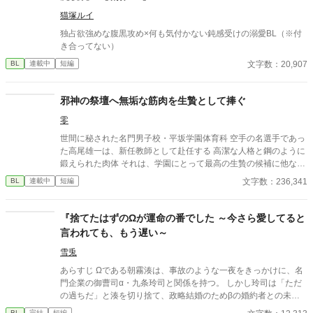
猫塚ルイ
独占欲強めな腹黒攻め×何も気付かない鈍感受けの溺愛BL（※付
き合ってない）
文字数：20,907
BL
連載中
短編
邪神の祭壇へ無垢な筋肉を生贄として捧ぐ
零
世間に秘された名門男子校・平坂学園体育科 空手の名選手であっ
た高尾雄一は、新任教師として赴任する 高潔な人格と鋼のように
鍛えられた肉体 それは、学園にとって最高の生贄の候補に他なら
なかった 至高の筋肉を持つ、精神を削られ意志をなくした青年を
文字数：236,341
BL
連載中
短編
太古の神に捧げるため、“水”、“風”、“土”の信奉者達が暗躍する 意
志をなくし筋肉の操り人形と化した“デク” 消える教師 山奥の男子
校で繰り広げられるダークファンタジー
『捨てたはずのΩが運命の番でした ～今さら愛してると
言われても、もう遅い～
雪兎
あらすじ Ωである朝霧湊は、事故のような一夜をきっかけに、名
門企業の御曹司α・九条玲司と関係を持つ。 しかし玲司は「ただ
の過ちだ」と湊を切り捨て、政略結婚のためβの婚約者との未来
を選んだ。 深く傷ついた湊は、彼の前から姿を消す。 数か月後―
BL
完結
短編