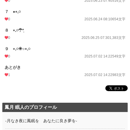
0
2025.06.23 07:40
516文字
７ ●‪٭𓈒𓏸
0
2025.06.24 08:10
654文字
８ ‪٭𓈒𓏸☂︎*̣̩
0
2025.06.25 07:30
1,383文字
９ ٭𓈒𓏸☀︎○‪٭𓈒𓏸
0
2025.07.02 14:22
549文字
あとがき
1
2025.07.02 14:22
983文字
鳳月 眠人のプロフィール
-月なき夜に鳳眠を あなたに良き夢を-