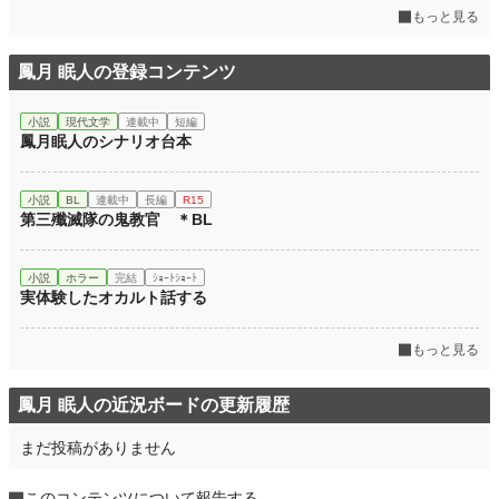
もっと見る
鳳月 眠人の登録コンテンツ
小説
現代文学
連載中
短編
鳳月眠人のシナリオ台本
小説
BL
連載中
長編
R15
第三殲滅隊の鬼教官 ＊BL
小説
ホラー
完結
ｼｮｰﾄｼｮｰﾄ
実体験したオカルト話する
もっと見る
鳳月 眠人の近況ボードの更新履歴
まだ投稿がありません
このコンテンツについて報告する