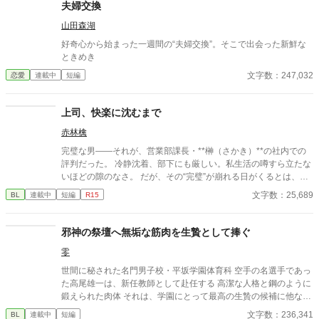
紗夜の部屋でご飯をご馳走になるほど親密に。 優しくて穏やかで
夫婦交換
――その色気に触れるたび、翔太の心は揺れていく。 大人の女性
山田森湖
と大学生、甘くちょっぴり刺激的な同居生活（？）がはじまる。
好奇心から始まった一週間の“夫婦交換”。そこで出会った新鮮な
ときめき
文字数：247,032
恋愛
連載中
短編
上司、快楽に沈むまで
赤林檎
完璧な男――それが、営業部課長・**榊（さかき）**の社内での
評判だった。 冷静沈着、部下にも厳しい。私生活の噂すら立たな
いほどの隙のなさ。 だが、その“完璧”が崩れる日がくるとは、誰
も想像していなかった。 入社三年目の篠原は、榊の直属の部下。
文字数：25,689
BL
連載中
短編
R15
真面目だが強気で、どこか挑発的な笑みを浮かべる青年。 ある
夜、取引先とのトラブル対応で二人だけが残ったオフィスで、 篠
原は上司に向かって、いつもの穏やかな口調を崩した。「……そ
邪神の祭壇へ無垢な筋肉を生贄として捧ぐ
んな顔、部下には見せないんですね」 疲労で僅かに緩んだ榊の表
零
情。 その弱さを見逃さず、篠原はデスク越しに距離を詰める。
「強がらなくていいですよ。俺の前では、もう」 指先が榊のネク
世間に秘された名門男子校・平坂学園体育科 空手の名選手であっ
タイを掴む。 引き寄せられた瞬間、榊の理性は音を立てて崩れ
た高尾雄一は、新任教師として赴任する 高潔な人格と鋼のように
た。 拒むことも、許すこともできないまま、 彼は“部下”の手によ
鍛えられた肉体 それは、学園にとって最高の生贄の候補に他なら
って、ひとつずつ乱されていく。 言葉で支配され、触れられるた
なかった 至高の筋肉を持つ、精神を削られ意志をなくした青年を
文字数：236,341
BL
連載中
短編
びに、自分の知らなかった感情と快楽を知る。それは、上司とし