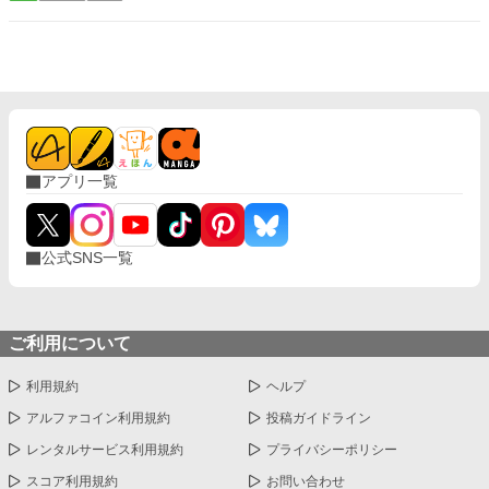
太古の神に捧げるため、“水”、“風”、“土”の信奉者達が暗躍する 意
ての誇りを壊すほどに甘く、逃れられないほどに深い。 だが、篠
志をなくし筋肉の操り人形と化した“デク” 消える教師 山奥の男子
原の視線の奥に宿るのは、ただの欲望ではなかった。 そこには、
校で繰り広げられるダークファンタジー
ずっと榊だけを見つめ続けてきた、静かな執着がある。 「俺、前
から思ってたんです。 あなたが誰かに“支配される”ところ、き
っと綺麗だろうなって」 支配する側だったはずの男が、 支配され
ることで初めて“生きている”と感じてしまう――。 上司と部下、
立場も理性も、すべてが絡み合うオフィスの夜。 秘密の扉を開け
た榊は、もう戻れない。 快楽に溺れるその瞬間まで、彼を待つの
は破滅か、それとも救いか。 ――これは、ひとりの上司が“愛”と
アプリ一覧
いう名の支配に沈んでいく物語。
公式SNS一覧
ご利用について
利用規約
ヘルプ
アルファコイン利用規約
投稿ガイドライン
レンタルサービス利用規約
プライバシーポリシー
スコア利用規約
お問い合わせ