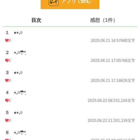
アプリで読む
お気に入り
0
24h.ポイント
0 pt
目次
感想（1件）
文字数
8,402
１ ●‪٭𓈒𓏸
0
2025.06.21 16:57
680文字
更新日時
2025.06.25 08:02
初回公開日時
２ ‪٭𓈒𓏸☂︎*̣̩
2025.06.21 16:57
0
2025.06.21 17:05
768文字
初回完結日時
2025.06.21 16:57
３ ●‪٭𓈒𓏸
週間ポイント
0 pt (228,979 位)
0
2025.06.21 17:18
626文字
月間ポイント
0 pt (228,979 位)
４ ‪٭𓈒𓏸☂︎*̣̩
年間ポイント
98 pt (142,355 位)
0
2025.06.22 08:23
1,104文字
累計ポイント
4,016 pt (135,041 位)
５ ●‪٭𓈒𓏸
0
2025.06.22 21:20
1,139文字
６ ‪٭𓈒𓏸☂︎*̣̩