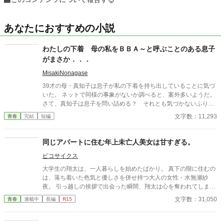
あなたにおすすめの小説
わたしの下着 母の私をＢＢＡ～と呼ぶことのある息子
がまさか．．．
MisakiNonagase
39才の母・真知子は息子が私の下着を持ち出していることに気づ
いた。 ネットで同様の事象がないか調べると、案外多いようだ。
さて、真知子は息子を問い詰める？ それとも気づかないふりを
続けてあげるか？ そのほかに外伝も綴りました。
文字数：11,293
青春
完結
短編
同じアパートに住む年上未亡人美女は甘すぎる。
ピコサイクス
大学生の翔太は、一人暮らしを始めたばかり。 真下の階に住むの
は、落ち着いた色気と優しさを併せ持つ大人の女性・水無瀬紗
夜。 引っ越しの挨拶で出会った瞬間、翔太は心を奪われてしま
う。 偶然にもアルバイト先のスーパーで再会した彼女は、翔太を
文字数：31,050
青春
連載中
長編
R15
すぐに採用し、温かく仕事を教えてくれる存在だった。 ある日の
仕事帰り、ふたりで過ごす時間が増えていき――そして気づけば