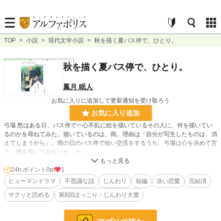
TOP
>
小説
>
現代文学小説
>
秋を描く夏バス停で、ひとり。
現代文学
完結
ｼｮｰﾄｼｮｰﾄ
秋を描く夏バス停で、ひとり。
鳳月 眠人
お気に入りに追加して更新通知を受け取ろう
お気に入り追加
弓場 愁はある日、バス停で一心不乱に絵を描いているその人に、何を描いてい
るのかを尋ねてみた。描いているのは、雨。理由は「自分が写生したものは、消
えてしまうから」。雨の日のバス停で短い交流をするうち、弓場は心を決めて言
う。僕を描いてみないか、と。
全９話 会話がメインの短いお話。
24h.ポイント
0pt
1
表紙の絵はイラストACとフォトACよりお借りしました。
ヒューマンドラマ
不思議な話
じんわり
短編
淡い恋愛
完結済
サクッと読める
第8回ほっこり・じんわり大賞
小説
228,979 位 / 228,979 件
現代文学
9,629 位 / 9,629 件