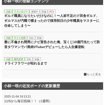
小林一咲の登録コンテンツ
小説
ファンタジー
連載中
長編
R15
ギルド職員になりたいだけなのに！〜人材不足のド田舎ギルド、
ギルマスが汚職で捕まったので採用初日の少年職員をマスターに
任命してしまう〜
小説
ライト文芸
完結
長編
妻に不倫され間男にクビ宣告された俺、宝くじ10億円当たって防
音タワマンでバ美肉VTuberデビューしたら人生爆逆転
小説
現代文学
完結
短編
ドライフラワーが枯れるまで
もっと見る
小林一咲の近況ボードの更新履歴
2025-11-04 19:13:21
11/5から毎日投稿！！（1週間）