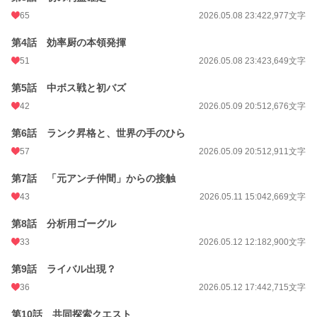
これは、性格のひん曲がった元アンチが、その「分析癖」を武器に世界一効率的
65
2026.05.08 23:42
2,977文字
なハンターへと成り上がる物語。
第4話 効率厨の本領発揮
小説
21,811 位 / 228,653 件
51
2026.05.08 23:42
3,649文字
ファンタジー
3,538 位 / 53,273 件
第5話 中ボス戦と初バズ
お気に入り
168
42
2026.05.09 20:51
2,676文字
24h.ポイント
28 pt
第6話 ランク昇格と、世界の手のひら
57
2026.05.09 20:51
2,911文字
文字数
165,535
第7話 「元アンチ仲間」からの接触
更新日時
2026.06.27 09:39
43
2026.05.11 15:04
2,669文字
初回公開日時
2026.05.08 23:42
第8話 分析用ゴーグル
初回完結日時
2026.06.27 09:39
33
2026.05.12 12:18
2,900文字
週間ポイント
296 pt (20,025 位)
第9話 ライバル出現？
月間ポイント
1,867 pt (16,685 位)
36
2026.05.12 17:44
2,715文字
年間ポイント
51,493 pt (10,200 位)
第10話 共同探索クエスト