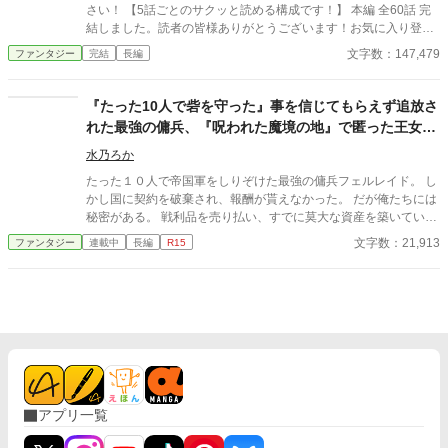
さい！ 【5話ごとのサクッと読める構成です！】 本編 全60話 完
結しました。読者の皆様ありがとうございます！お気に入り登
録、ハート、コメント、とても励みになります♪ ─あらすじ─ 世界
文字数：147,479
ファンタジー
完結
長編
を救ったのは、聖剣ではなく「洗剤」でした。 「君のやり方は古
いんだよ」 不当な理由でS級クランを追放された、ベテラン清掃
員・灰坂ソウジ（38歳）。 職を失った彼だったが、実は彼にはと
『たった10人で砦を守った』事を信じてもらえず追放さ
んでもない秘密があった。 呪いのゴーグルのせいで、あらゆる怪
れた最強の傭兵、『呪われた魔境の地』で匿った王女と
物が「汚れ」にしか見えないのだ。 ・神話級ドラゴン ⇒ 換気
理想の拠点に作り上げます
扇の頑固な油汚れ（洗剤で瞬殺） ・深淵の邪神 ⇒ トイレの配
水乃ろか
管詰まり（スッポンで解決） ・次元の裂け目 ⇒ 天井の雨漏り
たった１０人で帝国軍をしりぞけた最強の傭兵フェルレイド。 し
シミ（洗濯機で丸洗い） 「あー、ここ汚れてるな。チャチャッと
かし国に契約を破棄され、報酬が貰えなかった。 だが俺たちには
落としておくか」 本人はただ業務として掃除をしているだけなの
秘密がある。 戦利品を売り払い、すでに莫大な資産を築いていた
に、その姿は世界中で配信され、人類最強の英雄として崇められ
のだ。 その莫大な資金を元手に、静かに暮らそうと王都に戻る途
文字数：21,913
ファンタジー
連載中
長編
R15
ていく！ 可愛い元ダンジョン・コアや、潔癖症の聖女も入社し、
中、盗賊に襲われていた一台の馬車を救出する。 乗っていたのは
会社は今日も大忙し。 一方、彼を追放した元クランは、汚れ（モ
美しい王女様で、そのお礼としてなぜか『領地』を貰えることに
ンスター）に埋もれて破滅寸前で……？ 「地球が汚れてる？ じゃ
なってしまった。 だが、そこは誰も住んでいない『呪われた地』
あ、一回丸洗いしますか」 最強の清掃員が、モップ片手に世界を
と云われる辺境の魔境。 ……いいじゃん！ 誰もいないなんて好
ピカピカにする、痛快・勘違い無双ファンタジー！ 【免責事項】
都合！ 悠々自適に暮らそうと意気込む俺だったが、行きの馬車に
この物語はフィクションです。実在の人物・団体とは関係ありま
隠れていたのは、なんと先ほど助けた王女様！？ どうやら王城で
せん。
酷い扱いを受けていた彼女は、城を捨てて俺についてきたらし
い。 王女様は命を狙われており、戻れば殺されるらしい。 ならば
一緒に連れて行くしかあるまい。 資金もあるし、誰も居ない領地
アプリ一覧
も貰えて好き勝手できる。 これって最高なのでは？ ※マルチ投稿
しています。