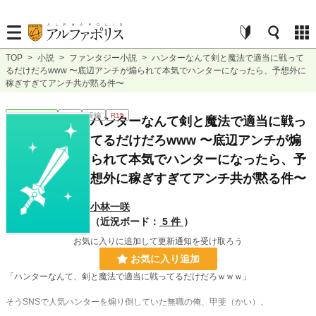
TOP
>
小説
>
ファンタジー小説
>
ハンターなんて剣と魔法で適当に戦って
るだけだろwww 〜底辺アンチが煽られて本気でハンターになったら、予想外に
稼ぎすぎてアンチ共が黙る件〜
ファンタジー
完結
長編
R15
ハンターなんて剣と魔法で適当に戦っ
てるだけだろwww 〜底辺アンチが煽
られて本気でハンターになったら、予
想外に稼ぎすぎてアンチ共が黙る件〜
小林一咲
（近況ボード：
5 件
）
お気に入りに追加して更新通知を受け取ろう
お気に入り追加
「ハンターなんて、剣と魔法で適当に戦ってるだけだろｗｗｗ」
そうSNSで人気ハンターを煽り倒していた無職の俺、甲斐（かい）。