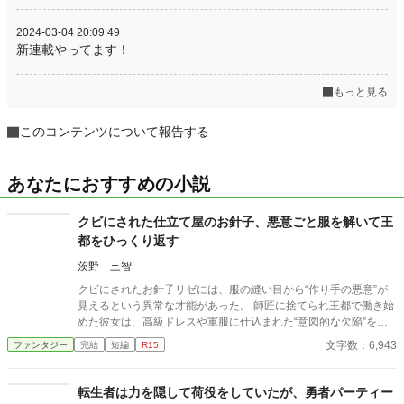
2024-03-04 20:09:49
新連載やってます！
もっと見る
このコンテンツについて報告する
あなたにおすすめの小説
クビにされた仕立て屋のお針子、悪意ごと服を解いて王
都をひっくり返す
茨野 三智
クビにされたお針子リゼには、服の縫い目から“作り手の悪意”が
見えるという異常な才能があった。 師匠に捨てられ王都で働き始
めた彼女は、高級ドレスや軍服に仕込まれた“意図的な欠陥”を
次々と見抜いていく。 それは事故ではなく、誰かが仕掛けた罠だ
文字数：6,943
ファンタジー
完結
短編
R15
った。 「これでは……着る人がかわいそうです」 ただの修繕のは
ずが、王都の仕立て業界の闇を暴くことになっていく――。
転生者は力を隠して荷役をしていたが、勇者パーティー