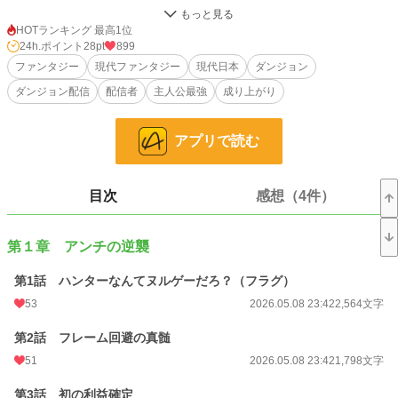
だがある日、Sランクハンターのレオンに配信で逆煽りされ、勢いだけでハンタ
ー登録する羽目になってしまう。
HOTランキング 最高1位
24h.ポイント
28pt
899
装備はレンタル、貯金は残り一万。
ファンタジー
現代ファンタジー
現代日本
ダンジョン
初戦のゴブリン相手に死にかけ、ネット上では「伝説の3秒君」「口だけアンチ
ダンジョン配信
配信者
主人公最強
成り上がり
の末路ｗ」と大炎上。
だが、どん底の俺は気づいてしまった。
アプリで読む
アンチ時代、四六時中ハンターの動画を「コマ送り」で粗探しし続けてきた俺の
脳内には、全ての魔物の行動パターンと、最も効率的な攻略法が完璧に蓄積され
ていることに――。
目次
感想（4件）
「……これ、全部パターン化できるじゃねーか」
他の奴らが根性や才能で戦う中、俺は「フレーム単位の分析」と「エグいほどの
第１章 アンチの逆襲
効率厨ムーブ」でダンジョンを蹂躙する。
第1話 ハンターなんてヌルゲーだろ？（フラグ）
「え、そのレア素材捨てるの？ 換金率最高なのに馬鹿なの？」
53
2026.05.08 23:42
2,564文字
「そんな派手な魔法、コスパ悪すぎて草。投石で十分だろ」
第2話 フレーム回避の真髄
気づけば配信はバズり倒し、投げ銭の通知が止まらない。
51
2026.05.08 23:42
1,798文字
かつて俺を叩いていた連中が「甲斐様、攻略法教えてください！」と土下座で擦
り寄り、煽ってきたレオンは俺の背中すら見えなくなった。
第3話 初の利益確定