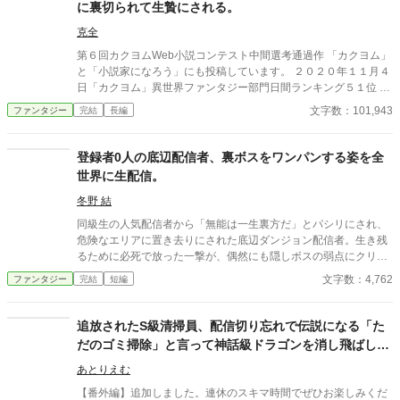
に裏切られて生贄にされる。
克全
第６回カクヨムWeb小説コンテスト中間選考通過作 「カクヨム」
と「小説家になろう」にも投稿しています。 ２０２０年１１月４
日「カクヨム」異世界ファンタジー部門日間ランキング５１位 ２
０２０年１１月４日「カクヨム」異世界ファンタジー部門週間ラ
文字数：101,943
ファンタジー
完結
長編
ンキング５２位 転生者のブルーノは絶大な力を持っていたが、そ
の力を隠してダンジョンの荷役として暮らしていた。だが、教会
の力で勇者を騙る卑怯下劣な連中に、レットドラゴンから逃げる
登録者0人の底辺配信者、裏ボスをワンパンする姿を全
ための生贄として、ボス部屋に放置された。腐敗した教会と冒険
世界に生配信。
者ギルドが結託て偽の勇者パーティーを作り、ぼろ儲けしている
のだ。ブルーノは誰が何をしていても気にしないし、自分で狩っ
冬野 結
た美味しいドラゴンを食べて暮らせればよかったのだが、殺され
同級生の人気配信者から「無能は一生裏方だ」とパシリにされ、
たブルーノの為に教会や冒険者ギルドのマスターを敵対した受付
危険なエリアに置き去りにされた底辺ダンジョン配信者。生き残
嬢が殺されるのを見過ごせなくて・・・・・・
るために必死で放った一撃が、偶然にも隠しボスの弱点にクリテ
ィカルヒット。しかもその瞬間、バグで配信がオンになってい
文字数：4,762
ファンタジー
完結
短編
た。コメント欄は秒速1万件のギガバズ。手のひらを返してコラ
ボを求める元同級生だが、世界最強のギルドからスカウトされた
主人公の目に、彼はもう映っていない。
追放されたS級清掃員、配信切り忘れで伝説になる「た
だのゴミ掃除」と言って神話級ドラゴンを消し飛ばして
いたら世界中がパニックになってますが？
あとりえむ
【番外編】追加しました。連休のスキマ時間でぜひお楽しみくだ