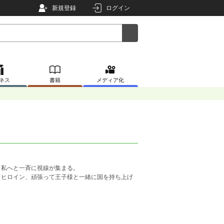
新規登録
ログイン
ネス
書籍
メディア化
私へと一斉に視線が集まる。
ヒロイン、頑張って王子様と一緒に国を持ち上げ