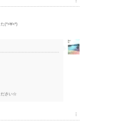
︙
>∀<*)
)
ください☆
︙