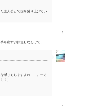
れた主人公とで国を盛り上げてい
︙
に手を出す節操無しなわけで、
謎な感じもしますよね……。一方
から？）
。