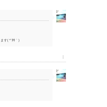
( *´艸｀)
︙