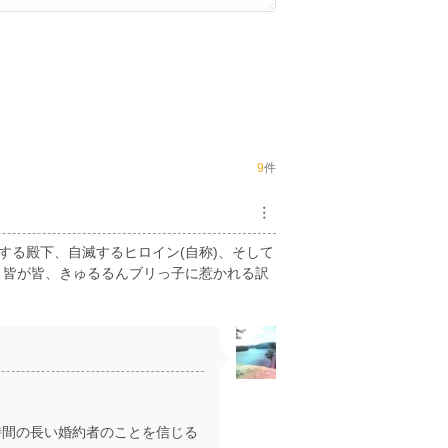
9
件
︙
する殿下、自滅するヒロイン(自称)、そして
 皆が皆、きゅるるんブリっ子に惹かれる訳
時間の長い婚約者のことを信じる