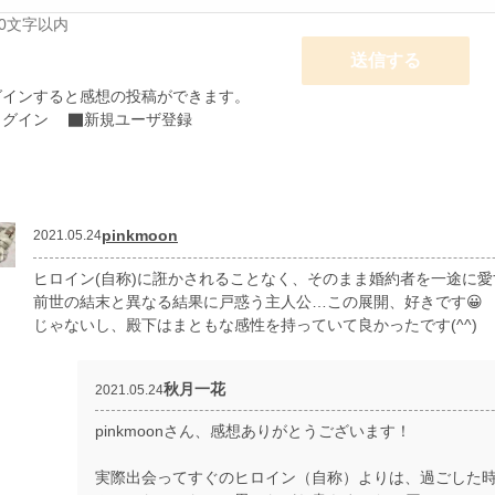
00文字以内
送信する
グインすると感想の投稿ができます。
ログイン
新規ユーザ登録
pinkmoon
2021.05.24
ヒロイン(自称)に誑かされることなく、そのまま婚約者を一途に愛
前世の結末と異なる結果に戸惑う主人公…この展開、好きです😀
じゃないし、殿下はまともな感性を持っていて良かったです(^^)
秋月一花
2021.05.24
pinkmoonさん、感想ありがとうございます！
実際出会ってすぐのヒロイン（自称）よりは、過ごした