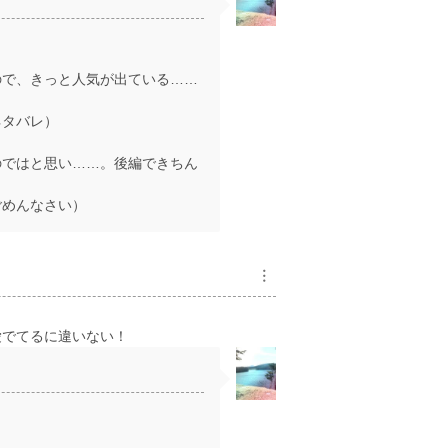
ので、きっと人気が出ている……
ネタバレ）
のではと思い……。後編できちん
ごめんなさい）
︙
愛でてるに違いない！