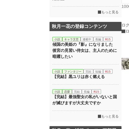
10
もっと見る
ロ
秋月一花の登録コンテンツ
小説
キャラ文芸
連載中
長編
R15
傾国の美姫の『影』になりました
後宮の見習い侍女は、主人のために
暗躍したい
小説
ファンタジー
完結
短編
R15
【完結】黒ユリは赤く燃える
小説
恋愛
完結
長編
R15
【完結】最強聖女の私がいないと国
が滅びますが大丈夫ですか
もっと見る