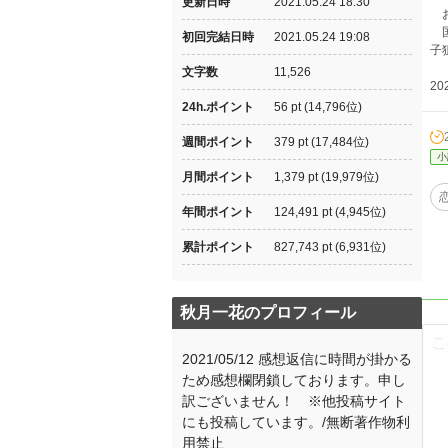
更新日時
2021.05.24 18:30
お
国
初回完結日時
2021.05.24 19:08
子
文字数
11,526
2
24h.ポイント
56 pt (14,796位)
週間ポイント
379 pt (17,484位)
小
月間ポイント
1,379 pt (19,979位)
年間ポイント
124,491 pt (4,945位)
累計ポイント
827,743 pt (6,931位)
秋月一花のプロフィール
2021/05/12 感想返信に時間が掛かる
ため感想欄閉鎖しております。申し
訳ございません！ ※他投稿サイト
にも投稿しています。/無断著作物利
用禁止