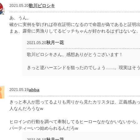
歌川ピロシキ
2021.05.20
あ、うん。
確かに実例を挙げれば存在証明になるので命題が偽であると証明
まぁ、露骨に男漁りしてるビッチちゃんが好かれるはずはないな
秋月一花
2021.05.20
歌川ピロシキさん、感想ありがとうございます！
きっと逆ハーエンドを狙ったのでしょう……。現実はそ
abba
2021.05.19
きっと本人が思ってるよりも周りから見たカリスタは、正義感あ
人なんだろうなw
ヒロインの行動を調べて牽制してるヒーローなかなかいないから
パーティーいつ始められるんだろw
秋月一花
2021.05.19