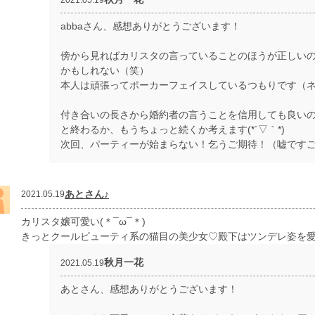
abbaさん、感想ありがとうございます！
傍から見ればカリスタの言っていることのほうが正しい
かもしれない（笑）
本人は頑張ってポーカーフェイスしているつもりです（
付き合いの長さから婚約者の言うことを信用しても良い
と終わるか、もうちょっと続くか考えます(*´▽｀*)
次回、パーティーが始まらない！乞うご期待！（嘘です
あとさん♪
2021.05.19
カリスタ嬢可愛い(＊¯ω¯＊)
きっとクールビューティ系の猫目の美少女♡殿下はツンデレ姿を
秋月一花
2021.05.19
あとさん、感想ありがとうございます！