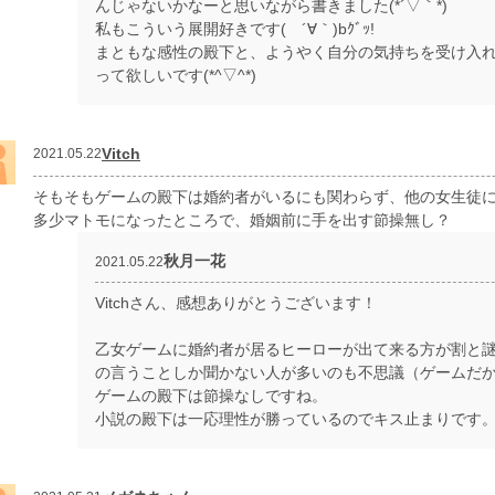
んじゃないかなーと思いながら書きました(*´▽｀*)
私もこういう展開好きです( ´∀｀)bｸﾞｯ!
まともな感性の殿下と、ようやく自分の気持ちを受け入
って欲しいです(*^▽^*)
Vitch
2021.05.22
そもそもゲームの殿下は婚約者がいるにも関わらず、他の女生徒
多少マトモになったところで、婚姻前に手を出す節操無し？
秋月一花
2021.05.22
Vitchさん、感想ありがとうございます！
乙女ゲームに婚約者が居るヒーローが出て来る方が割と
の言うことしか聞かない人が多いのも不思議（ゲームだ
ゲームの殿下は節操なしですね。
小説の殿下は一応理性が勝っているのでキス止まりです