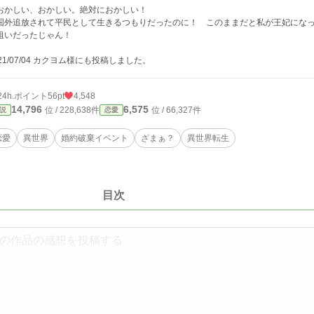
かしい、おかしい。絶対におかしい！
外追放されて平民として生きるつもりだったのに！ このままだと私が王妃になっ
狙いだったじゃん！
021/07/04 カクヨム様にも投稿しました。
24h.ポイント
56pt
4,548
14,796
6,575
位 / 228,638件
位 / 66,327件
説
恋愛
恋愛
異世界
婚約破棄イベント
ざまぁ？
異世界転生
目次