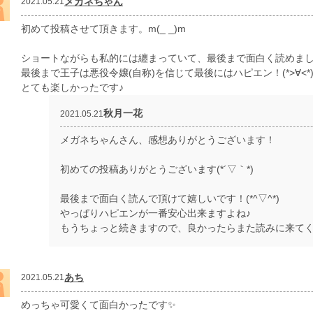
メガネちゃん
2021.05.21
初めて投稿させて頂きます。m(_ _)m
ショートながらも私的には纏まっていて、最後まで面白く読めました(*
最後まで王子は悪役令嬢(自称)を信じて最後にはハピエン！(*>∀<*
とても楽しかったです♪
秋月一花
2021.05.21
メガネちゃんさん、感想ありがとうございます！
初めての投稿ありがとうございます(*´▽｀*)
最後まで面白く読んで頂けて嬉しいです！(*^▽^*)
やっぱりハピエンが一番安心出来ますよね♪
もうちょっと続きますので、良かったらまた読みに来て
あち
2021.05.21
めっちゃ可愛くて面白かったです✨