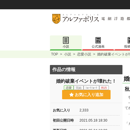
小説
公式漫画
投
TOP
>
小説
>
恋愛小説
>
婚約破棄イベントが
作品の情報
婚
婚約破棄イベントが壊れた！
恋愛
完結
ｼｮｰﾄｼｮｰﾄ
R15
秋
お気に入り追加
学
―
て
お気に入り
2,333
…
初回公開日時
2021.05.18 18:30
「