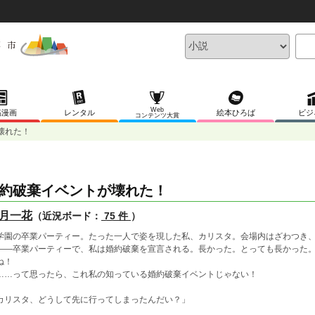
Web
稿漫画
レンタル
絵本ひろば
ビジ
コンテンツ大賞
壊れた！
約破棄イベントが壊れた！
月一花
（近況ボード：
75 件
）
園の卒業パーティー。たった一人で姿を現した私、カリスタ。会場内はざわつき、
―卒業パーティーで、私は婚約破棄を宣言される。長かった。とっても長かった。
ね！
…って思ったら、これ私の知っている婚約破棄イベントじゃない！
カリスタ、どうして先に行ってしまったんだい？」