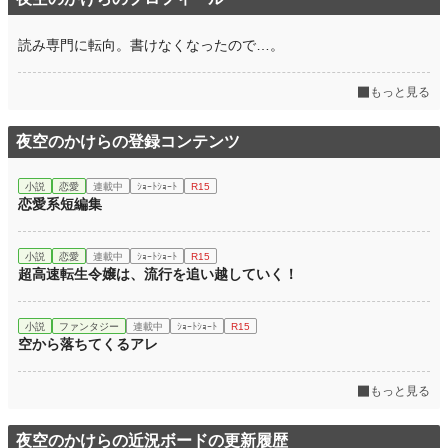
累計ポイント
15,335 pt (80,363 位)
読み専門に転向。書けなくなったので…。
もっと見る
夜空のかけらの登録コンテンツ
小説
恋愛
連載中
ｼｮｰﾄｼｮｰﾄ
R15
恋愛系短編集
小説
恋愛
連載中
ｼｮｰﾄｼｮｰﾄ
R15
超高速転生令嬢は、流行を追い越していく！
小説
ファンタジー
連載中
ｼｮｰﾄｼｮｰﾄ
R15
空から落ちてくるアレ
もっと見る
夜空のかけらの近況ボードの更新履歴