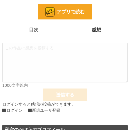
完結保証付き、完結まで書き上げています。
毎日更新
アプリで読む
全８話
小説
37,107 位 / 228,589 件
目次
感想
恋愛
16,180 位 / 66,314 件
お気に入り
37
24h.ポイント
7 pt
文字数
8,345
更新日時
2022.12.11 00:00
1000文字以内
初回公開日時
2022.12.04 00:00
送信する
初回完結日時
2022.12.11 08:26
ログインすると感想の投稿ができます。
週間ポイント
7 pt (78,785 位)
ログイン
新規ユーザ登録
月間ポイント
28 pt (93,489 位)
年間ポイント
夜空のかけらのプロフィール
280 pt (117,579 位)