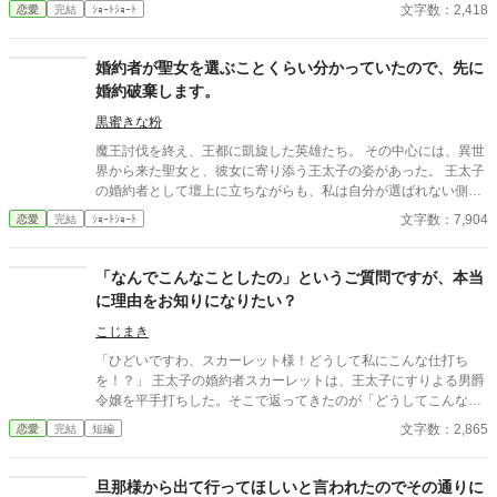
せな結婚を迎えた彼女にとって、ヘンリーのその後は――もうど
文字数：2,418
恋愛
完結
ｼｮｰﾄｼｮｰﾄ
うでもいいことだった。
婚約者が聖女を選ぶことくらい分かっていたので、先に
婚約破棄します。
黒蜜きな粉
魔王討伐を終え、王都に凱旋した英雄たち。 その中心には、異世
界から来た聖女と、彼女に寄り添う王太子の姿があった。 王太子
の婚約者として壇上に立ちながらも、私は自分が選ばれない側だ
と理解していた。 だから、泣かない。縋らない。 私は自分から婚
文字数：7,904
恋愛
完結
ｼｮｰﾄｼｮｰﾄ
約破棄を願い出る。 選ばれなかった人生を終わらせるために。 そ
して、私自身の人生を始めるために。 短いお話です。
「なんでこんなことしたの」というご質問ですが、本当
に理由をお知りになりたい？
こじまき
「ひどいですわ、スカーレット様！どうして私にこんな仕打ち
を！？」 王太子の婚約者スカーレットは、王太子にすりよる男爵
令嬢を平手打ちした。そこで返ってきたのが「どうしてこんなこ
とを」という質問である。 わからないなら、丁寧にご説明して差
文字数：2,865
恋愛
完結
短編
し上げるわ。でも、本当に大丈夫かしら。 ――全部説明された
ら、あなた破滅するわよ？ ※小説になろうにも投稿しています
旦那様から出て行ってほしいと言われたのでその通りに