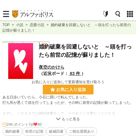
TOP
>
小説
>
恋愛小説
>
婚約破棄を回避しないと ～頭を打ったら前世の
記憶が蘇りました！
恋愛
完結
ｼｮｰﾄｼｮｰﾄ
R15
婚約破棄を回避しないと ～頭を打っ
たら前世の記憶が蘇りました！
夜空のかけら
（近況ボード：
83 件
）
お気に入りに追加して更新通知を受け取ろう
お気に入り追加
ある日歩いていたら、小石に躓いて転んでしまった。
打ち所が悪くて頭を打ってしまったが、その時に前世の記憶が蘇ってしまった。
まずい、このままでは婚約破棄をして、そのあとに大変なことになる。
回避せねば…
24h.ポイント
7pt
80
婚約破棄
前世の記憶
破滅回避
ご都合展開あり
＊＊＊