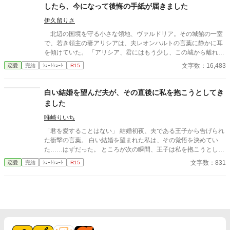
したら、今になって後悔の手紙が届きました
伊久留りさ
北辺の国境を守る小さな領地、ヴァルドリア。その城館の一室
で、若き領主の妻アリシアは、夫レオンハルトの言葉に静かに耳
を傾けていた。 「アリシア、君にはもう少し、この城から離れて
もらいたい」 レオンハルトの声は、いつものように低く、落ち
文字数：16,483
恋愛
完結
ｼｮｰﾄｼｮｰﾄ
R15
着いていた。しかし、その言葉の意味は、アリシアにとってあま
りにも唐突で、あまりにも冷たいものだった。 「……離れる、と
はどういう意味でございますか」 「つまり、この城にいないでほ
白い結婚を望んだ夫が、その直後に私を抱こうとしてき
しい、ということだ。しばらくの間、君には別の場所で暮らして
ました
もらいたい」 アリシアは、ゆっくりと目を閉じた。指先がわず
かに震えるのを、彼女は必死に抑えていた。この男の前で、自分
唯崎りいち
が動揺している姿を見せたくなかったからだ。
「君を愛することはない」 結婚初夜、夫である王子から告げられ
た衝撃の言葉。 白い結婚を望まれた私は、その覚悟を決めてい
た……はずだった。 ところが次の瞬間、王子は私を抱こうとして
くる。 「待ってください！ あなた、私を愛さないと言いました
文字数：831
恋愛
完結
ｼｮｰﾄｼｮｰﾄ
R15
よね？」 愛するつもりはないのに、なぜ身体の関係だけ求めるの
か。 問い詰める私に、王子は驚きの秘密を明かす。 「興奮しすぎ
ると、僕の心臓が止まるかもしれないんだ」 ……それ、絶対に我
慢しなきゃいけないやつでは！？ 愛されない花嫁になるはずが、
なぜか命がけで溺愛されることになりました。 転生者令嬢と、恋
心をこじらせた王子の勘違いラブコメディ。