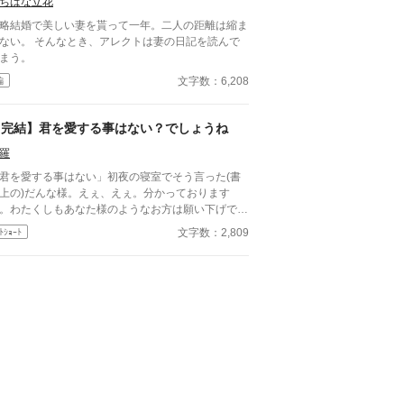
ちばな立花
略結婚で美しい妻を貰って一年。二人の距離は縮ま
ない。 そんなとき、アレクトは妻の日記を読んで
まう。
文字数：6,208
編
【完結】君を愛する事はない？でしょうね
羅
君を愛する事はない」初夜の寝室でそう言った(書
上の)だんな様。えぇ、えぇ。分かっております
。わたくしもあなた様のようなお方は願い下げで
。
文字数：2,809
ﾄｼｮｰﾄ