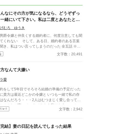
そんなにその方が気になるなら、どうぞずっ
と一緒にいて下さい。私は二度とあなたとは
関わりませんので……。
げむろ ゆうき
爵令嬢と仲良くする婚約者に、何度注意しても聞
てくれない そして、ある日、婚約者のある言葉
聞き、私はつい言ってしまうのだった 全五話 ※ホ
ー無し
文字数：20,491
編
貴方なんて大嫌い
ラ愛
約をして5年目でそろそろ結婚の準備の予定だった
に貴方は最近どこかの令嬢と いつも一緒で私の存
はなんだろう・・・2人はむつまじく愛し合ってい
とみんなが言っている それなら私はもういいで
文字数：2,942
ﾄｼｮｰﾄ
・・・貴方なんて大嫌い
【完結】妻の日記を読んでしまった結果