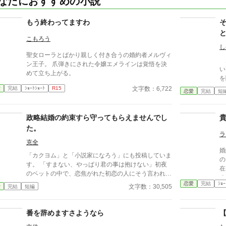
なたにおすすめの小説
もう終わってますわ
こもろう
し
聖女ローラとばかり親しく付き合うの婚約者メルヴィ
男
ン王子。 爪弾きにされた令嬢エメラインは覚悟を決
い
めて立ち上がる。
を
ラ
文字数：6,722
愛
完結
ｼｮｰﾄｼｮｰﾄ
R15
恋愛
完結
短
政略結婚の約束すら守ってもらえませんでし
た。
ラ
克全
婚
「カクヨム」と「小説家になろう」にも投稿していま
の
す。 「すまない、やっぱり君の事は抱けない」初夜
在
のベットの中で、恋焦がれた初恋の人にそう言われて
る
しまいました。私の心は砕け散ってしまいました。初
恋愛
完結
ｼｮｰ
す
文字数：30,505
愛
完結
短編
恋の人が妹を愛していると知った時、妹が死んでしま
って、政略結婚でいいから結婚して欲しいと言われた
時、そして今。三度もの痛手に私の心は耐えられませ
番を辞めますさようなら
んでした。