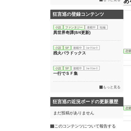
あ
狂言巡の登録コンテンツ
小説
ファンタジー
連載中
短編
異世界奇譚(8/4更新)
小説
SF
連載中
ｼｮｰﾄｼｮｰﾄ
恋
残火パラドックス
小説
SF
連載中
ｼｮｰﾄｼｮｰﾄ
一行でＳＦ集
もっと見る
狂言巡の近況ボードの更新履歴
恋
まだ投稿がありません
このコンテンツについて報告する