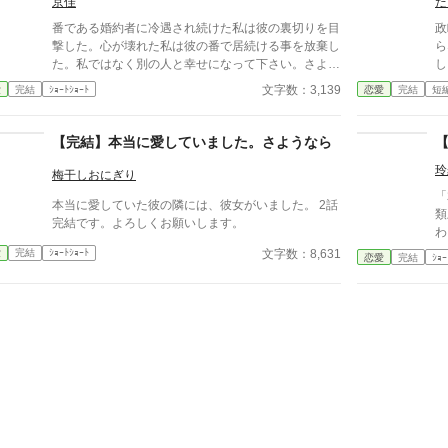
京佳
た
番である婚約者に冷遇され続けた私は彼の裏切りを目
政
撃した。心が壊れた私は彼の番で居続ける事を放棄し
ら
た。私ではなく別の人と幸せになって下さい。さよう
し
なら… 愛されなかった番。後悔ざまぁ。すれ違いエ
文字数：3,139
愛
完結
ｼｮｰﾄｼｮｰﾄ
恋愛
完結
短
ンド。ゆるゆる設定。 ※沢山のお気に入り＆いいね
をありがとうございます。感謝感謝♡
【完結】本当に愛していました。さようなら
玲
梅干しおにぎり
「
本当に愛していた彼の隣には、彼女がいました。 2話
類
完結です。よろしくお願いします。
わ
す
文字数：8,631
愛
完結
ｼｮｰﾄｼｮｰﾄ
恋愛
完結
ｼｮｰ