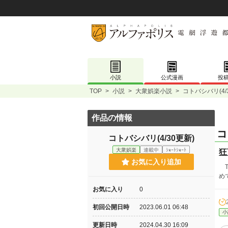
小説
公式漫画
投
TOP
>
小説
>
大衆娯楽小説
>
コトバシバリ(4/
作品の情報
コ
コトバシバリ(4/30更新)
大衆娯楽
連載中
ｼｮｰﾄｼｮｰﾄ
狂
お気に入り追加
T
め
お気に入り
0
初回公開日時
2023.06.01 06:48
小
更新日時
2024.04.30 16:09