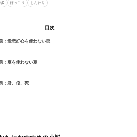
雑多
ほっこり
じんわり
目次
題：愛恋好心を使わない恋
0
題：夏を使わない夏
0
題：君、僕、死
0