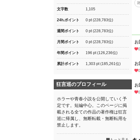
文字数
1,105
24h.ポイント
0 pt (228,783位)
週間ポイント
0 pt (228,783位)
お
月間ポイント
0 pt (228,783位)
年間ポイント
196 pt (126,236位)
お
累計ポイント
1,303 pt (185,261位)
狂言巡のプロフィール
お
ホラーや青春小説を公開していく予
定です。短編中心。このページに掲
載される全ての作品の著作権は狂言
巡に帰属し、無断転載・無断転用を
禁止します。
もっと見る