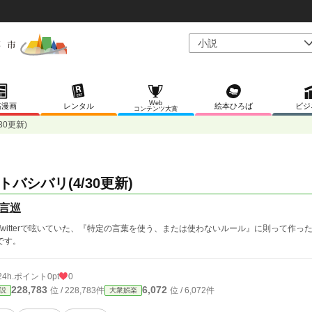
Web
稿漫画
レンタル
絵本ひろば
ビジ
コンテンツ大賞
30更新)
トバシバリ(4/30更新)
言巡
witterで呟いていた、『特定の言葉を使う、または使わないルール』に則って作
です。
24h.ポイント
0pt
0
228,783
6,072
位 / 228,783件
位 / 6,072件
説
大衆娯楽