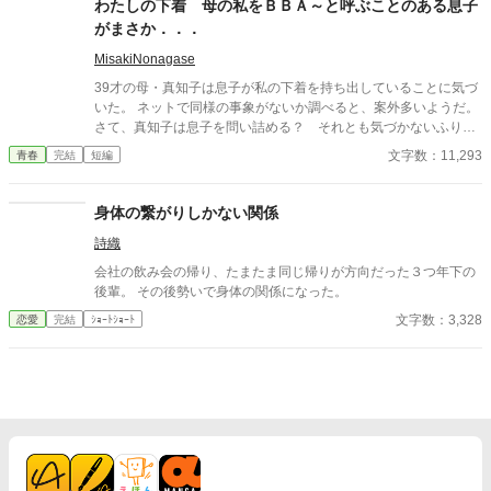
わたしの下着 母の私をＢＢＡ～と呼ぶことのある息子
がまさか．．．
MisakiNonagase
39才の母・真知子は息子が私の下着を持ち出していることに気づ
いた。 ネットで同様の事象がないか調べると、案外多いようだ。
さて、真知子は息子を問い詰める？ それとも気づかないふりを
続けてあげるか？ そのほかに外伝も綴りました。
文字数：11,293
青春
完結
短編
身体の繋がりしかない関係
詩織
会社の飲み会の帰り、たまたま同じ帰りが方向だった３つ年下の
後輩。 その後勢いで身体の関係になった。
文字数：3,328
恋愛
完結
ｼｮｰﾄｼｮｰﾄ