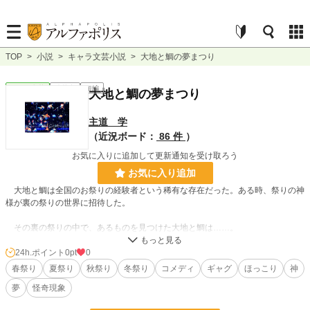
TOP
>
小説
>
キャラ文芸小説
>
大地と鯛の夢まつり
キャラ文芸
連載中
短編
大地と鯛の夢まつり
主道 学
（近況ボード：
86 件
）
お気に入りに追加して更新通知を受け取ろう
お気に入り追加
大地と鯛は全国のお祭りの経験者という稀有な存在だった。ある時、祭りの神
様が裏の祭りの世界に招待した。
その裏の祭りの中で、あるものを見つけた大地と鯛は……。
24h.ポイント
0pt
0
春祭り
夏祭り
秋祭り
冬祭り
コメディ
ギャグ
ほっこり
神
夢
怪奇現象
時々、改稿、修正、などしていきます汗 申し訳ありません汗
超不定期更新です(-_-;)