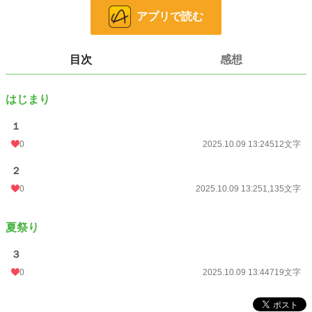
アプリで読む
お暇つぶし程度にお読み下さいませ<(_ _)>
小説
228,793 位 / 228,793 件
目次
感想
キャラ文芸
5,635 位 / 5,635 件
お気に入り
0
はじまり
24h.ポイント
0 pt
１
0
2025.10.09 13:24
512文字
文字数
2,366
更新日時
2025.10.09 13:44
２
0
2025.10.09 13:25
1,135文字
初回公開日時
2025.10.09 13:24
週間ポイント
0 pt (228,793 位)
夏祭り
月間ポイント
0 pt (228,793 位)
３
年間ポイント
432 pt (106,776 位)
0
2025.10.09 13:44
719文字
累計ポイント
432 pt (221,724 位)