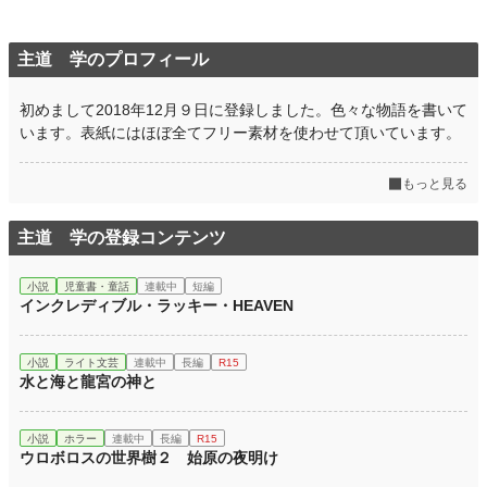
主道 学のプロフィール
初めまして2018年12月９日に登録しました。色々な物語を書いて
います。表紙にはほぼ全てフリー素材を使わせて頂いています。
もっと見る
主道 学の登録コンテンツ
小説
児童書・童話
連載中
短編
インクレディブル・ラッキー・HEAVEN
小説
ライト文芸
連載中
長編
R15
水と海と龍宮の神と
小説
ホラー
連載中
長編
R15
ウロボロスの世界樹２ 始原の夜明け