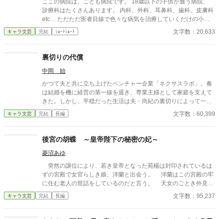
ここの病院は、こども病院です。 18歳以下の子供が通う病院、
診療科はたくさんあります。 内科、外科、耳鼻科、歯科、皮膚科
etc… ただただ医者目線で色々な病気を治療していくだけの小説
です。 恋愛要素などは一切ありません。 密着病院24時！的な感
文字数：20,633
キャラ文芸
完結
ｼｮｰﾄｼｮｰﾄ
じです。 人物像などは表記していない為、読者様のご想像にお任
せします。 ※泣く表現、痛い表現など嫌いな方は読むのをお控え
ください。 歯科以外の医療知識はそこまで詳しくないのですみま
裏切りの代償
せんがご了承ください。
中岡 始
かつて夫と共に立ち上げたベンチャー企業「ネクサスラボ」。奏
は結婚を機に経営の第一線を退き、専業主婦として家庭を支えて
きた。しかし、平穏だった生活は夫・尚紀の裏切りによって一変
する。彼の部下であり不倫相手の優美が、会社を混乱に陥れつつ
文字数：60,399
キャラ文芸
完結
長編
あったのだ。 尚紀の冷たい態度と優美の挑発に苦しむ中、奏は再
び経営者としての力を取り戻す決意をする。裏切りの証拠を集
め、かつての仲間や信頼できる協力者たちと連携しながら、会社
後宮の胡蝶 ～皇帝陛下の秘密の妃～
を立て直すための計画を進める奏。だが、それは尚紀と優美の野
菱沼あゆ
望を徹底的に打ち砕く覚悟でもあった。 取締役会での対決、揺れ
る社内外の信頼、そして壊れた夫婦の絆の果てに待つのは――。
突然の譲位により、若き皇帝となった苑楊は封印されているは
自分の誇りと未来を取り戻すため、すべてを賭けて挑む奏の闘
ずの宮殿で女官らしき娘、洋蘭と出会う。 洋蘭はこの宮殿の牢
い。復讐の果てに見える新たな希望と、繊細な人間ドラマが交錯
に住む老人の世話をしているのだと言う。 天女のごとき外見と
する物語がここに。
豊富な知識を持つ洋蘭に心惹かれはじめる苑楊だったが。 洋蘭
文字数：95,237
キャラ文芸
完結
長編
はまったく思い通りにならないうえに、なにかが怪しい女だった
――。 中華後宮ラブコメディ。