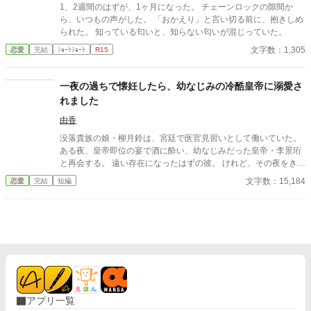
1、2週間のはずが、1ヶ月になった。 チェーンロックの隙間か
ら、いつもの声がした。 「おかえり」と言い切る前に、抱きしめ
られた。 知っている匂いと、知らない匂いが混じっていた。
文字数：1,305
恋愛
完結
ｼｮｰﾄｼｮｰﾄ
R15
一夜の過ちで懐妊したら、幼なじみの冷酷皇帝に溺愛さ
れました
由香
没落貴族の娘・柳月鈴は、宮廷で医官見習いとして働いていた。
ある夜、皇帝即位の宴で酒に酔い、幼なじみだった皇帝・李景珩
と再会する。 遠い存在になったはずの彼。 けれど、その夜をきっ
かけに月鈴の運命は大きく動き出す。 冷酷と恐れられる皇帝が、
文字数：15,184
恋愛
完結
短編
なぜか彼女だけには甘すぎて――。
アプリ一覧