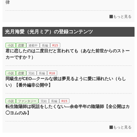
律
もっと見る
光月海愛（光月ミア）の登録コンテンツ
小説
恋愛
連載中
長編
R15
君に恋したのは二度目だと言われても（あなた前世からのストー
カーですか？）
小説
恋愛
完結
長編
R18
同級生がCEO―クールな彼は夢見るように愛に溺れたい（らし
い）【番外編非公開中】
小説
ファンタジー
完結
長編
R15
転生陰陽師は呪詛をしたくない—余命半年の陰陽師【全公開はカ
◯ヨムのみ】
もっと見る