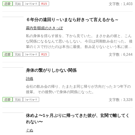
関係は、予想もしない結末を迎える。
文字数：1,403
恋愛
完結
ｼｮｰﾄｼｮｰﾄ
R15
６年分の遠回り～いまなら好きって言えるかも～
霧内杳/眼鏡のさきっぽ
私の身体を揺らす彼を、下から見ていた。 まさかあの彼と、こん
な関係になるなんて思いもしない。 今日は同期飲み会だった。 後
輩のミスで行けたのは本当に最後。 飲み足りないという私に彼は
付き合ってくれた。 彼とは入社当時、部署は違ったが同じ仕事に
文字数：6,244
恋愛
完結
ｼｮｰﾄｼｮｰﾄ
R15
携わっていた。 きっとあの頃のわたしは、彼が好きだったんだと
思う。 けれど仕事で負けたくないなんて私のちっぽけなプライド
のせいで、その一線は越えられなかった。 でも、あれから変わっ
身体の繋がりしかない関係
た私なら……。 ****** 2021/05/29 公開 ****** 表紙 いもこは妹
詩織
pixivID:11163077
会社の飲み会の帰り、たまたま同じ帰りが方向だった３つ年下の
後輩。 その後勢いで身体の関係になった。
文字数：3,328
恋愛
完結
ｼｮｰﾄｼｮｰﾄ
休めよ〜1ヶ月ぶりに帰ってきた彼が、玄関で離してく
れない〜
ぐぬ