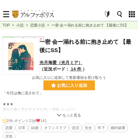
TOP
>
小説
>
恋愛小説
>
ー密 会ー溺れる前に抱き止めて 【最後にSS】
恋愛
完結
長編
R15
ー密 会ー溺れる前に抱き止めて 【最
後にSS】
光月海愛（光月ミア）
（近況ボード：
14 件
）
お気に入りに追加して更新通知を受け取ろう
お気に入り追加
「今日は俺に流されて」
★★★
過去の傷と恋を引きずるOL｜伊織《いおり》。
高校の同級生との婚約話が進む中、職場に、年下であり、上司でもある ｜葉築
《はずき》が現れて、穏やかな生活が変わり始める。
24h.ポイント
21pt
141
恋愛
日常
結婚
オフィスラブ
泥沼
先生
年下
婚約破棄
浮気
※ 途中から、過激ではありませんが、大人描写があるためにR15とさせて頂き