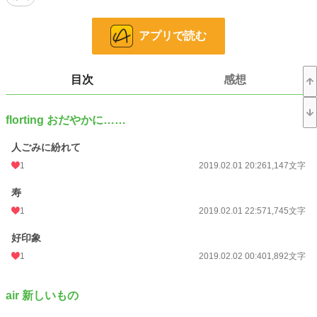
ました。
アプリで読む
※ お気に入り＆栞の数が目標数に到達した場合は、エブリスタでの応援特典小
説も掲載する予定です。
目次
感想
小説
24,935 位 / 228,726 件
恋愛
10,777 位 / 66,355 件
florting おだやかに……
お気に入り
124
人ごみに紛れて
1
2019.02.01 20:26
1,147文字
24h.ポイント
21 pt
文字数
寿
178,736
1
2019.02.01 22:57
1,745文字
更新日時
2019.04.05 22:30
好印象
初回公開日時
2019.02.01 20:26
1
2019.02.02 00:40
1,892文字
初回完結日時
2019.03.16 21:35
週間ポイント
0 pt (228,726 位)
air 新しいもの
月間ポイント
56 pt (77,878 位)