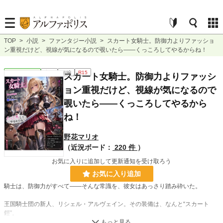
TOP
>
小説
>
ファンタジー小説
>
スカート女騎士。防御力よりファッショ
ン重視だけど、視線が気になるので覗いたら――くっころしてやるからね！
ファンタジー
完結
短編
R15
スカート女騎士。防御力よりファッシ
ョン重視だけど、視線が気になるので
覗いたら――くっころしてやるから
ね！
野花マリオ
（近況ボード：
220 件
）
お気に入りに追加して更新通知を受け取ろう
お気に入り追加
騎士は、防御力がすべて――そんな常識を、彼女はあっさり踏み砕いた。
王国騎士団の新人、リシェル・アルヴェイン。その装備は、なんと“スカート
鎧”。