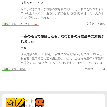
桜井ベアトリクス
退屈しのぎに様々な種族の女を寝室で味わう、触手を持つエイリ
アンの王子ケイン。ある日、彼のもとに発情期を迎えた一人のオ
メガが連れてこられる——。
文字数：5,070
恋愛
完結
ｼｮｰﾄｼｮｰﾄ
R18
一夜の過ちで懐妊したら、幼なじみの冷酷皇帝に溺愛さ
れました
由香
没落貴族の娘・柳月鈴は、宮廷で医官見習いとして働いていた。
ある夜、皇帝即位の宴で酒に酔い、幼なじみだった皇帝・李景珩
と再会する。 遠い存在になったはずの彼。 けれど、その夜をきっ
かけに月鈴の運命は大きく動き出す。 冷酷と恐れられる皇帝が、
文字数：15,184
恋愛
完結
短編
なぜか彼女だけには甘すぎて――。