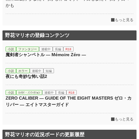
かも
もっと見る
野花マリオの登録コンテンツ
小説
ファンタジー
連載中
長編
R18
魔剣者シャンペトル ― Mémoire Zéro ―
小説
ホラー
連載中
短編
夜にも奇妙な怖い話2
小説
ｴｯｾｲ・ﾉﾝﾌｨｸｼｮﾝ
連載中
長編
R18
ZERO CALIBER — GUIDE OF THE EIGHT MASTERS ゼロ・カ
リバー ― エイトマスターガイド
もっと見る
野花マリオの近況ボードの更新履歴