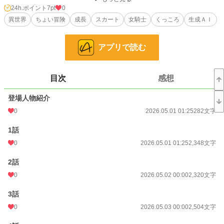
「騎士は美しくあるべきです」
24h.ポイント
7pt
0
異世界
ちょい冒険
成長
スカート
女騎士
くっころ
生成ＡＩ
防御力よりファッション重視という信念のもと、堂々と戦場に立つ彼女だが、当
然のように周囲からは問題児扱い。しかも街では不躾な視線にさらされ、あろう
ことか覗こうとする不届き者まで現れる始末。
アプリで読む
――その瞬間、剣が喉元に突きつけられる。
目次
感想
「くっころしてやるからね！」
登場人物紹介
見た目は華やか、中身は苛烈。誇り高き“スカート女騎士”の逆鱗に触れれば、た
だでは済まない。
0
2026.05.01 01:25
282文字
だが実戦では、防御の低さが命取りとなり、仲間に庇われる屈辱も味わうことに
1話
――。
0
2026.05.01 01:25
2,348文字
それでも彼女は、装備を変えない。なぜならその美学こそが、彼女の騎士として
の誇りだから。
2話
0
2026.05.02 00:00
2,320文字
やがて彼女は気づいていく。“見られること”は弱さではなく、武器にもなり得る
ということに。
3話
これは、常識外れの装備で戦場を駆けるひとりの女騎士が、嘲笑と視線を斬り裂
0
2026.05.03 00:00
2,504文字
きながら、自分だけの「強さ」を証明していく物語。