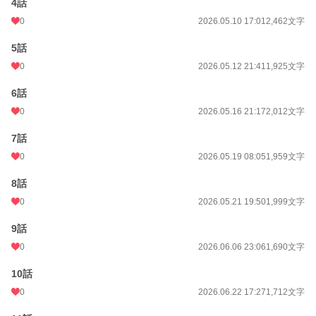
4話
――なお、覗いた者は例外なく斬られます。
0
2026.05.10 17:01
2,462文字
※表紙は生成AI
5話
0
2026.05.12 21:41
1,925文字
小説
38,133 位 / 228,848 件
6話
ファンタジー
5,980 位 / 53,332 件
0
2026.05.16 21:17
2,012文字
お気に入り
0
7話
24h.ポイント
7 pt
0
2026.05.19 08:05
1,959文字
文字数
29,060
8話
更新日時
2026.07.23 00:00
0
2026.05.21 19:50
1,999文字
初回公開日時
2026.05.01 01:25
9話
初回完結日時
2026.07.23 13:47
0
2026.06.06 23:06
1,690文字
週間ポイント
21 pt (62,459 位)
10話
月間ポイント
1,672 pt (17,770 位)
0
2026.06.22 17:27
1,712文字
年間ポイント
4,019 pt (50,739 位)