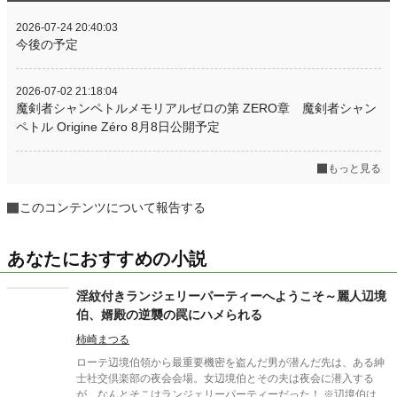
2026-07-24 20:40:03
今後の予定
2026-07-02 21:18:04
魔剣者シャンペトルメモリアルゼロの第 ZERO章 魔剣者シャン
ペトル Origine Zéro 8月8日公開予定
もっと見る
このコンテンツについて報告する
あなたにおすすめの小説
淫紋付きランジェリーパーティーへようこそ～麗人辺境
伯、婿殿の逆襲の罠にハメられる
柿崎まつる
ローテ辺境伯領から最重要機密を盗んだ男が潜んだ先は、ある紳
士社交倶楽部の夜会会場。女辺境伯とその夫は夜会に潜入する
が、なんとそこはランジェリーパーティーだった！ ※辺境伯は女