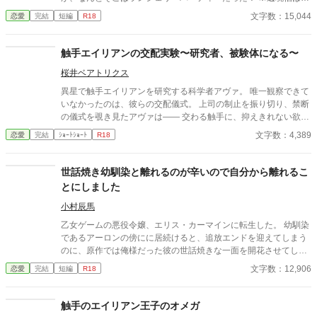
です ムーンライトノベルズに掲載済みです。
文字数：15,044
恋愛
完結
短編
R18
触手エイリアンの交配実験〜研究者、被験体になる〜
桜井ベアトリクス
異星で触手エイリアンを研究する科学者アヴァ。 唯一観察できて
いなかったのは、彼らの交配儀式。 上司の制止を振り切り、禁断
の儀式を覗き見たアヴァは―― 交わる触手に、抑えきれない欲望
を覚える。 「私も……私も交配したい」 太く長い触手が、体の奥
文字数：4,389
恋愛
完結
ｼｮｰﾄｼｮｰﾄ
R18
深くまで侵入してくる。 研究者が、快楽の実験体になる夜。
世話焼き幼馴染と離れるのが辛いので自分から離れるこ
とにしました
小村辰馬
乙女ゲームの悪役令嬢、エリス・カーマインに転生した。 幼馴染
であるアーロンの傍にに居続けると、追放エンドを迎えてしまう
のに、原作では俺様だった彼の世話焼きな一面を開花させてしま
い、居心地の良い彼のそばを離れるのが辛くなってしまう。 なら
文字数：12,906
恋愛
完結
短編
R18
ば彼の代わりに男友達を作ろうと画策するがーー
触手のエイリアン王子のオメガ