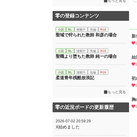
もっと見る
零の登録コンテンツ
小説
BL
連載中
長編
R18
聖域で狩られた教師 和彦の場合
新
小説
BL
連載中
長編
R18
聖職より堕ちた教師 純一の場合
始
小説
BL
連載中
短編
R18
柔道青年残酷放浪記
初
もっと見る
胸
零の近況ボードの更新履歴
2026-07-02 20:59:29
X始めました