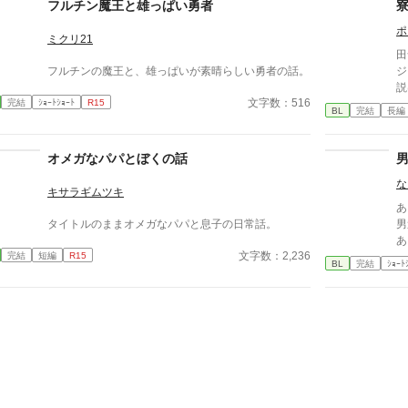
は」 「リュシアン」 その日、移り気な猟犬と飼い主
べ
フルチン魔王と雄っぱい勇者
の関係が始まった。 やがて、契約は裏切りへ。 裏切
だ
ポ
りは、追跡へ。 追跡は――執着へと変わっていく。
い
ミクリ21
登場人物 フェリクス・ハルトマン 帝国軍情報部の長
下
田
官。 感情を見せない軍人。静かな視線で相手を見定
表
フルチンの魔王と、雄っぱいが素晴らしい勇者の話。
ジ
める。 リュシアン・モロー 敵国の諜報員。 捕虜の立
離
説
場でありながら、白状ではなく契約を持ち出す男。
は
文字数：516
完結
ｼｮｰﾄｼｮｰﾄ
R15
す
BL
完結
長編
軽口と皮肉を武器にする。
れ
全
も
て
オメガなパパとぼくの話
れ
る
な
キサラギムツキ
れ
あ
る
タイトルのままオメガなパパと息子の日常話。
男
と
あ
「
文字数：2,236
完結
短編
R15
女
配
BL
完結
ｼｮｰﾄ
る
き
理
を
間
―
で