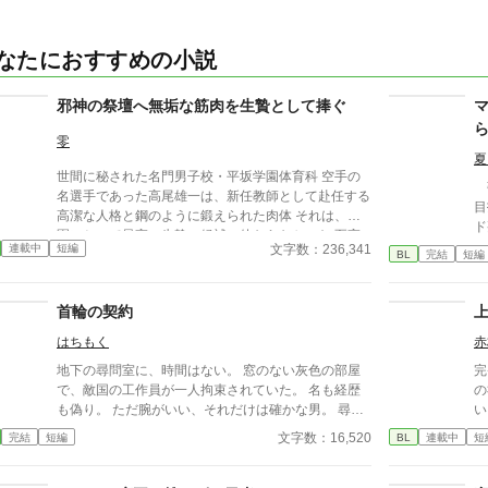
なたにおすすめの小説
邪神の祭壇へ無垢な筋肉を生贄として捧ぐ
零
夏
世間に秘された名門男子校・平坂学園体育科 空手の
強
名選手であった高尾雄一は、新任教師として赴任する
目
高潔な人格と鋼のように鍛えられた肉体 それは、学
ド
園にとって最高の生贄の候補に他ならなかった 至高
「
文字数：236,341
連載中
短編
の筋肉を持つ、精神を削られ意志をなくした青年を太
BL
完結
短編
葉
古の神に捧げるため、“水”、“風”、“土”の信奉者達が暗
一
躍する 意志をなくし筋肉の操り人形と化した“デク”
の
首輪の契約
消える教師 山奥の男子校で繰り広げられるダークフ
関
ァンタジー
はちもく
赤
し
地下の尋問室に、時間はない。 窓のない灰色の部屋
完
で、敵国の工作員が一人拘束されていた。 名も経歴
の
も偽り。 ただ腕がいい、それだけは確かな男。 尋問
い
に対し、彼は白状ではなく提案を持ち出す。 「白状
が
文字数：16,520
完結
短編
BL
連載中
短
はしない。だが、契約ならする」 敵国のスパイと、
いなか
帝国の長官。 交渉は奇妙な形で成立する。 「名前
下