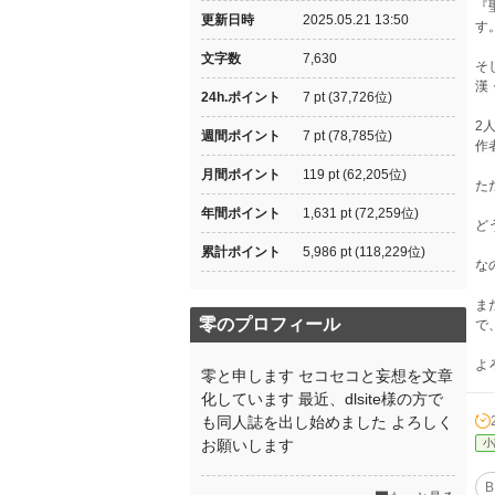
『
更新日時
2025.05.21 13:50
す
文字数
7,630
そ
漢
24h.ポイント
7 pt (37,726位)
2
週間ポイント
7 pt (78,785位)
作
月間ポイント
119 pt (62,205位)
た
年間ポイント
1,631 pt (72,259位)
ど
累計ポイント
5,986 pt (118,229位)
な
ま
零のプロフィール
で
よ
零と申します セコセコと妄想を文章
化しています 最近、dlsite様の方で
も同人誌を出し始めました よろしく
お願いします
小
B