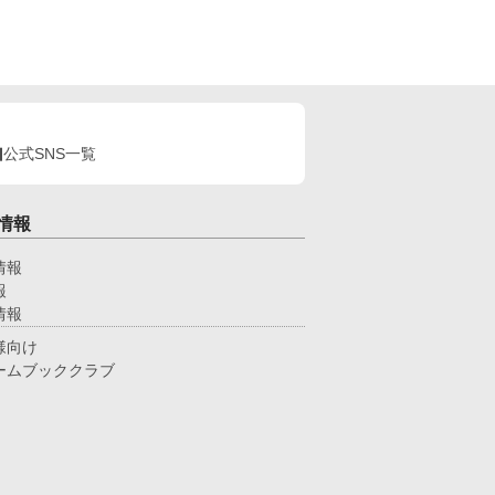
公式SNS一覧
情報
情報
報
情報
様向け
ームブッククラブ