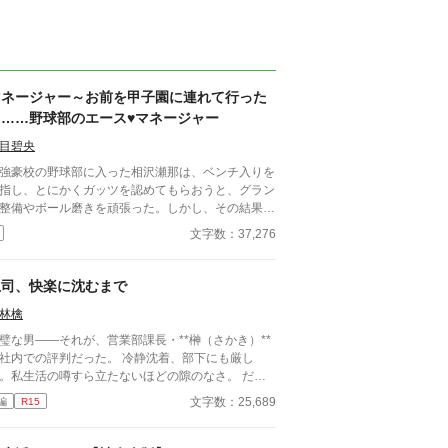
マネージャー～お前を甲子園に連れて行った
ら……野球部のエース♥マネージャー
目碧央
豪校の野球部に入った相沢瀬那は、ベンチ入りを
指し、とにかくガッツを認めてもらおうと、グラン
整備やボール磨きを頑張った。しかし、その結果は
マネージャーにならないか？」という監督からの言
文字数：37,276
。瀬那は葛藤の末、マネージャーに転身する。
方、才能溢れるピッチャーの戸田遼悠。瀬那は遼悠
才能を羨ましく思っていたが、マネージャーとして
上司、快楽に沈むまで
わる内に、遼悠が文字通り血のにじむような努力を
林檎
ている事を知る。
璧な男――それが、営業部課長・**榊（さかき）**
社内での評判だった。 冷静沈着、部下にも厳し
。私生活の噂すら立たないほどの隙のなさ。 だ
、その“完璧”が崩れる日がくるとは、誰も想像して
文字数：25,689
編
R15
った。 入社三年目の篠原は、榊の直属の部
。 真面目だが強気で、どこか挑発的な笑みを浮か