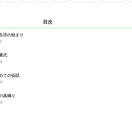
目次
生活の始まり
11
業式
10
めての会話
10
の高鳴り
10