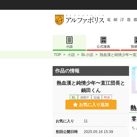
小説
公式漫画
投
TOP
>
小説
>
BL小説
>
熱血漢と純情少年〜直
作品の情報
熱血漢と純情少年〜直江団長と
鍋田くん
BL
連載中
短編
R18
お気に入り追加
熱
零
お気に入り
11
ち
初回公開日時
2025.05.16 15:39