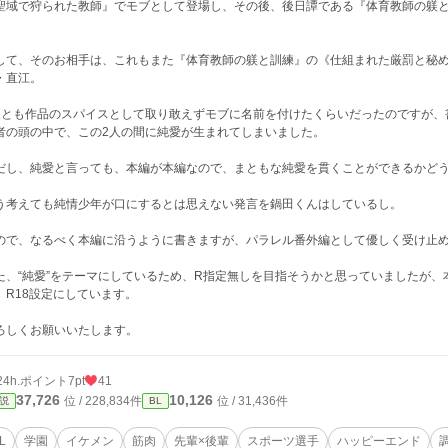
聖域で狩られた教師』でモブとして登場し、その後、後日譚である『体育教師の躾
。
して、そのお相手は、これもまた『体育教師の躾と訓練』の《仕組まれた厳罰と秘
・直江。
人とも作品のスパイスとして取り敢えずモブに名前を付けたくらいだったのですが、
者の頭の中で、この2人の間に純愛が生まれてしまいました。
だし、純愛と言っても、本編が本編なので、まともな純愛を貫くことができるかど
う考えても純情少年が口にするとは思えない発言を鍋田くんはしているし。
ので、なるべく本編に沿うように書きますが、パラレル番外編として優しく受け止
た、“純愛”をテーマにしているため、R指定無しを目指そうかと思っていましたが
、R18設定にしています。
ろしくお願いいたします。
24h.ポイント
7pt
41
37,726
10,126
位 / 228,834件
位 / 31,436件
説
BL
L
学園
イケメン
筋肉
先輩×後輩
スポーツ選手
ハッピーエンド