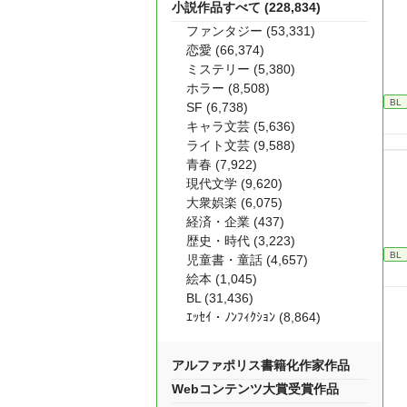
小説作品すべて (228,834)
ファンタジー (53,331)
恋愛 (66,374)
ミステリー (5,380)
ホラー (8,508)
BL
SF (6,738)
キャラ文芸 (5,636)
ライト文芸 (9,588)
青春 (7,922)
現代文学 (9,620)
大衆娯楽 (6,075)
経済・企業 (437)
歴史・時代 (3,223)
BL
児童書・童話 (4,657)
絵本 (1,045)
BL (31,436)
ｴｯｾｲ・ﾉﾝﾌｨｸｼｮﾝ (8,864)
アルファポリス書籍化作家作品
Webコンテンツ大賞受賞作品