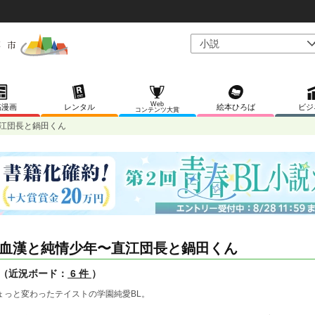
Web
稿漫画
レンタル
絵本ひろば
ビジ
コンテンツ大賞
江団長と鍋田くん
血漢と純情少年〜直江団長と鍋田くん
（近況ボード：
6 件
）
ょっと変わったテイストの学園純愛BL。