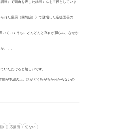
と訓練』で頭角を表した鍋田くんを主役としていま
められた厳罰（回想編）》で登場した応援団長の
書いていくうちにどんどんと存在が膨らみ、なぜか
うか、、、
めていただけると嬉しいです。
、本編が本編の上、話がどう転がるか分からないの
調教
応援団
切ない