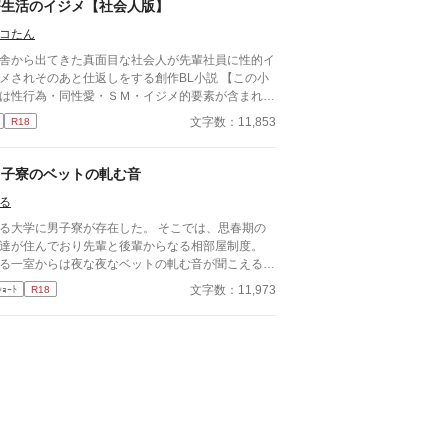
る青年。 ある夜、取引先とのトラブル対応で二人
寮生活のイジメ【社会人版】
けが残ったオフィスで、 篠原は上司に向かって、
コたん
つもの穏やかな口調を崩した。「……そんな顔、部
には見せないんですね」 疲労で僅かに緩んだ榊の
舎から出てきた真面目な社会人が先輩社員に性的イ
情。 その弱さを見逃さず、篠原はデスク越しに距
メされそのあと仕返しをする創作BL小説 【この小
を詰める。 「強がらなくていいですよ。俺の前で
は性行為・同性愛・ＳＭ・イジメ的要素が含まれま
、もう」 指先が榊のネクタイを掴む。 引き寄せら
。理解のある方のみこの先にお進みください。】
文字数：11,853
R18
た瞬間、榊の理性は音を立てて崩れた。 拒むこと
四話 毎週日曜日の正午に一話ずつ公開
、許すこともできないまま、 彼は“部下”の手によっ
、ひとつずつ乱されていく。 言葉で支配され、触
男子寮のベットの軋む音
られるたびに、自分の知らなかった感情と快楽を知
。それは、上司としての誇りを壊すほどに甘く、逃
る
られないほどに深い。 だが、篠原の視線の奥に宿
る大学に男子寮が存在した。 そこでは、思春期の
のは、ただの欲望ではなかった。 そこには、ずっ
達が住んでおり先輩と後輩からなる相部屋制度。
榊だけを見つめ続けてきた、静かな執着がある。
る一室からは夜な夜なベットの軋む音が聞こえる。
俺、前から思ってたんです。 あなたが誰かに“支
子禁制の禁断の場所。
される”ところ、きっと綺麗だろうなって」 支配す
文字数：11,973
ｼｮｰﾄ
R18
側だったはずの男が、 支配されることで初めて“生
ている”と感じてしまう――。 上司と部下、立場も
性も、すべてが絡み合うオフィスの夜。 秘密の扉
開けた榊は、もう戻れない。 快楽に溺れるその瞬
まで、彼を待つのは破滅か、それとも救いか。 ―
これは、ひとりの上司が“愛”という名の支配に沈ん
いく物語。