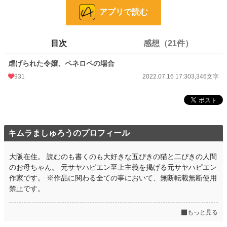
１話完結のショートショートです。
アプリで読む
虐げられた令嬢達も裏でちゃっかり仕返しをしていて欲しい……
という願望から生まれたお話です。
ゆるゆる設定なのでゆるゆるとお読みいただければ幸いです。
Ｒ15は念のため。
目次
感想（21件）
小説
8,230 位 / 228,743 件
虐げられた令嬢、ペネロペの場合
931
2022.07.16 17:30
3,346文字
ファンタジー
1,749 位 / 53,296 件
お気に入り
558
24h.ポイント
149 pt
キムラましゅろうのプロフィール
文字数
3,346
更新日時
2022.07.16 17:30
大阪在住。 読むのも書くのも大好きな五ぴきの猫と二ぴきの人間
のお母ちゃん。 元サヤハピエン至上主義を掲げる元サヤハピエン
初回公開日時
2022.07.16 17:30
作家です。 ※作品に関わる全ての事において、無断転載無断使用
初回完結日時
2022.07.16 17:32
禁止です。
週間ポイント
1,360 pt (7,058 位)
もっと見る
月間ポイント
6,866 pt (6,320 位)