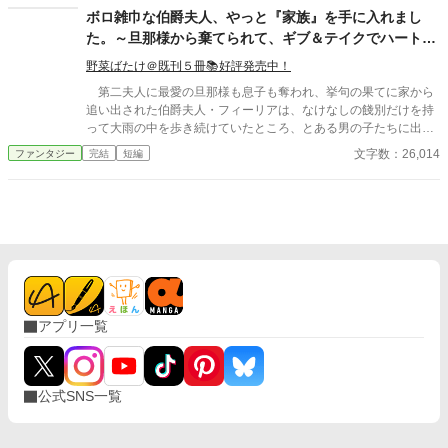
ボロ雑巾な伯爵夫人、やっと『家族』を手に入れまし
た。～旦那様から棄てられて、ギブ＆テイクでハートフ
ルな共同生活を始めます2～
野菜ばたけ＠既刊５冊📚好評発売中！
第二夫人に最愛の旦那様も息子も奪われ、挙句の果てに家から
追い出された伯爵夫人・フィーリアは、なけなしの餞別だけを持
って大雨の中を歩き続けていたところ、とある男の子たちに出会
う。 言葉汚く直情的で、だけど決してフィーリアを無視したり
文字数：26,014
ファンタジー
完結
短編
はしない、ディーダ。 喋り方こそ柔らかいが、その実どこか冷
めた毒舌家である、ノイン。 １２、３歳ほどに見える彼らと
ひょんな事から共同生活を始めた彼女は、人々の優しさに触れて
少しずつ自身の居場所を確立していく。 ＝＝＝＝ ●本作は「ボロ
雑巾な伯爵夫人、旦那様から棄てられて、ギブ＆テイクでハート
フルな共同生活を始めます。」からの続き作品です。 前作で
は、二人との出会い～同居を描いています。 順番に読んでくだ
さる方は、目次下にリンクを張っておりますので、そちらからお
入りください。 ※アプリで閲覧くださっている方は、タイトル
アプリ一覧
で検索いただけますと表示されます。
公式SNS一覧