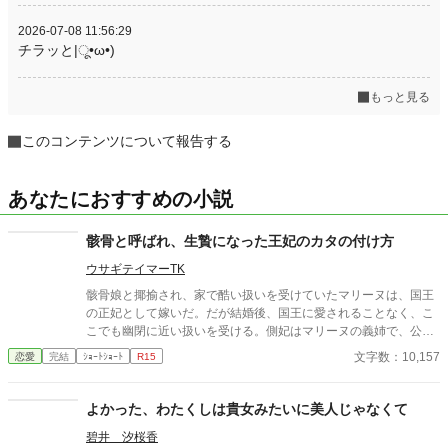
2026-07-08 11:56:29
チラッと|ू•ω•)
もっと見る
このコンテンツについて報告する
あなたにおすすめの小説
骸骨と呼ばれ、生贄になった王妃のカタの付け方
ウサギテイマーTK
骸骨娘と揶揄され、家で酷い扱いを受けていたマリーヌは、国王
の正妃として嫁いだ。だが結婚後、国王に愛されることなく、こ
こでも幽閉に近い扱いを受ける。側妃はマリーヌの義姉で、公式
行事も側妃が請け負っている。マリーヌに与えられた最後の役割
文字数：10,157
恋愛
完結
ｼｮｰﾄｼｮｰﾄ
R15
は、海の神への生贄だった。 注意：地震や津波の描写がありま
す。ご注意を。やや残酷な描写もあります。
よかった、わたくしは貴女みたいに美人じゃなくて
碧井 汐桜香