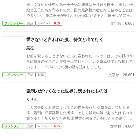
美しくないが優秀な第一王子妃に嫌味ばかり言う国王。 美しい王
妃と王子たちが守るものの、国の最高権力者だから咎めることは
できない。 第二王子が美しい妃を嫁に迎えると、国王は第二王子
妃を娘のように甘やかし、第二王子妃は第一王子妃を蔑むのだっ
文字数：6,609
ファンタジー
完結
ｼｮｰﾄｼｮｰﾄ
R15
た。
愛さないと言われた妻、侍女と出て行く
菜花
お前を愛することはないと夫に言われたコレットは、その日のう
ちに侍女のイネスと屋敷を出て行った。カクヨム様でも投稿して
います。 ５/14 その後の話を追加しました。
文字数：28,601
ファンタジー
完結
短編
強制力がなくなった世界に残されたものは
りりん
一人の令嬢が処刑によってこの世を去った 令嬢を虐げていた者
達、処刑に狂喜乱舞した者達、そして最愛の娘であったはずの令
嬢を冷たく切り捨てた家族達 世界の強制力が解けたその瞬間、そ
の世界はどうなるのか その世界を狂わせたものは
文字数：4,884
ファンタジー
完結
ｼｮｰﾄｼｮｰﾄ
R15