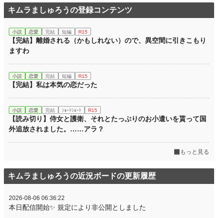
キムラましゅろうの登録コンテンツ
年間ポイント
65,649 pt (8,469 位)
累計ポイント
491,546 pt (10,588 位)
小説
恋愛
完結
短編
R15
【完結】離婚される（かもしれない）ので、異空間に引きこもり
ますわ
小説
恋愛
完結
短編
R15
【完結】私は本気の恋だった
小説
恋愛
完結
ｼｮｰﾄｼｮｰﾄ
R15
【読み切り】侍女と護衛、それとたっぷりのお小遣いを貰って国
外追放されました。……アラ？
もっと見る
キムラましゅろうの近況ボードの更新履歴
2026-08-06 06:36:22
本日配信開始✨ 規定により非公開としました