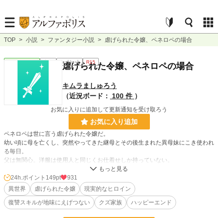
TOP
>
小説
>
ファンタジー小説
>
虐げられた令嬢、ペネロペの場合
ファンタジー
完結
ｼｮｰﾄｼｮｰﾄ
R15
虐げられた令嬢、ペネロペの場合
キムラましゅろう
（近況ボード：
100 件
）
お気に入りに追加して更新通知を受け取ろう
お気に入り追加
ペネロペは世に言う虐げられた令嬢だ。
幼い頃に母を亡くし、突然やってきた継母とその後生まれた異母妹にこき使われ
る毎日。
父は無関心。洋服は使用人と同じくお仕着せしか持っていない。
まぁ元々婚約者はいないから異母妹に横取りされる事はないけれど。
可哀想なペネロペ。でもきっといつか、彼女にもここから救い出してくれる運命
24h.ポイント
149pt
931
の王子様が……なんて現れるわけないし、現れなくてもいいとペネロペは思って
異世界
虐げられた令嬢
現実的なヒロイン
いた。何故なら彼女はちっとも困っていなかったから。
復讐スキルが地味にえげつない
クズ家族
ハッピーエンド