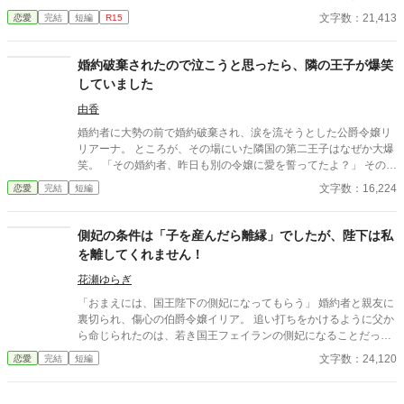
が、一か月後に筆頭聖女だったルミネラは命の恩人の侯爵へ嫁ぐ
文字数：21,413
恋愛
完結
短編
R15
ように国王から命じられる。 結婚披露宴では、陛下に側妃として
嫁いだ旧サルサン国王女が出席していたが、彼女は侯爵に腕を絡
めて「陛下の手がつかなかったら一年後に妻にしてほしい」と頼
婚約破棄されたので泣こうと思ったら、隣の王子が爆笑
んでいた。しかも、侯爵はその手を振り払いもしない。 聖女は愛
していました
のない交わりで神の加護を失うとされているので、当然白い結婚
だと思っていたが、初夜に侯爵のメイアスから体の関係を迫られ
由香
る。彼は命の恩人だったので、ルミネラはそのまま彼を受け入れ
婚約者に大勢の前で婚約破棄され、涙を流そうとした公爵令嬢リ
た。 侯爵がかつての恋人に似ていたとはいえ、侯爵と孤児だった
リアーナ。 ところが、その場にいた隣国の第二王子はなぜか大爆
彼は全く別人。愛のない交わりだったので、当然力を失うと思っ
笑。 「その婚約者、昨日も別の令嬢に愛を誓ってたよ？」 その一
ていたが、なぜか以前よりも力が漲っていた。 ※全１１話 ２万
言から、元婚約者の嘘は次々と暴かれ、自滅の連続！ 泣くはずだ
文字数：16,224
恋愛
完結
短編
字程度の話です。
った婚約破棄は、笑いと溺愛にあふれた人生逆転劇の幕開けだっ
た。
側妃の条件は「子を産んだら離縁」でしたが、陛下は私
を離してくれません！
花瀬ゆらぎ
「おまえには、国王陛下の側妃になってもらう」 婚約者と親友に
裏切られ、傷心の伯爵令嬢イリア。 追い打ちをかけるように父か
ら命じられたのは、若き国王フェイランの側妃になることだっ
た。 しかし、王宮で待っていたのは、「世継ぎを産んだら離縁」
文字数：24,120
恋愛
完結
短編
という非情な条件。 夫となったフェイランは冷たく、侍女からは
蔑まれ、王妃からは「用が済んだら去れ」と突き放される。 けれ
ど、イリアは知ってしまう。 彼が兄の死と誤解に苦しみ、誰より