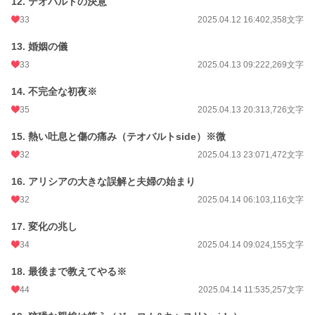
12. テオバルトの決意
累計ポイント
130,463 pt (25,982 位)
33
2025.04.12 16:40
2,358文字
13. 婚姻の儀
33
2025.04.13 09:22
2,269文字
14. 不完全な初夜※
35
2025.04.13 20:31
3,726文字
15. 熱い吐息と傷の痛み（テオバルトside）※微
32
2025.04.13 23:07
1,472文字
16. アリシアの大きな誤解と夫婦の始まり
32
2025.04.14 06:10
3,116文字
17. 変化の兆し
34
2025.04.14 09:02
4,155文字
18. 最後まで教えてやる※
44
2025.04.14 11:53
5,257文字