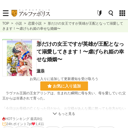
TOP
>
小説
>
恋愛小説
>
形だけの女王ですが英雄が王配となって溺愛して
きます！〜虐げられ姫の幸せな婚姻〜
恋愛
完結
長編
R18
形だけの女王ですが英雄が王配となっ
て溺愛してきます！〜虐げられ姫の幸
せな婚姻〜
蓮恭
お気に入りに追加して更新通知を受け取ろう
お気に入り追加
ラヴァル王国の王女アリシアは、生まれた瞬間に母を失い、母を愛していた父
王からは冷遇されて育った。
「今日はお母様の亡くなった日だから、お父様があんな風に怒っても仕方がない
わ」
HOTランキング 最高8位
誕生日が来るたび、そう自分に言い聞かせて過ごすアリシア。
24h.ポイント
7pt
1,411