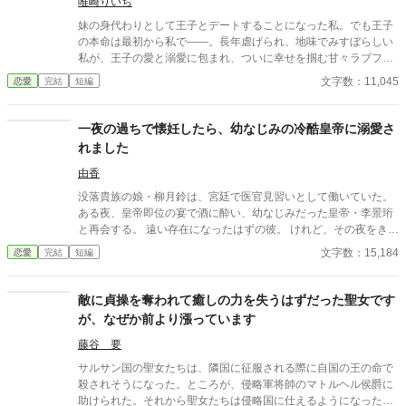
唯崎りいち
妹の身代わりとして王子とデートすることになった私。でも王子
の本命は最初から私で――。長年虐げられ、地味でみすぼらしい
私が、王子の愛と溺愛に包まれ、ついに幸せを掴む甘々ラブファ
ンタジー。妹や家族との誤解、影武者の存在も絡み、ハラハラと
文字数：11,045
恋愛
完結
短編
胸キュンが止まらない物語。
一夜の過ちで懐妊したら、幼なじみの冷酷皇帝に溺愛さ
れました
由香
没落貴族の娘・柳月鈴は、宮廷で医官見習いとして働いていた。
ある夜、皇帝即位の宴で酒に酔い、幼なじみだった皇帝・李景珩
と再会する。 遠い存在になったはずの彼。 けれど、その夜をきっ
かけに月鈴の運命は大きく動き出す。 冷酷と恐れられる皇帝が、
文字数：15,184
恋愛
完結
短編
なぜか彼女だけには甘すぎて――。
敵に貞操を奪われて癒しの力を失うはずだった聖女です
が、なぜか前より漲っています
藤谷 要
サルサン国の聖女たちは、隣国に征服される際に自国の王の命で
殺されそうになった。ところが、侵略軍将帥のマトルヘル侯爵に
助けられた。それから聖女たちは侵略国に仕えるようになった