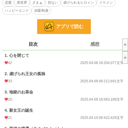
恋愛
異世界
ざまぁ
切ない
虐げられるヒロイン
イケメン
やがて十二歳で父王を亡くし女王に即位するも、その実権は宰相ジェロムに握
ハッピーエンド
溺愛/執着
られ、他人の愛を知らないアリシアは意志を持たない人形のような日々を過ごし
ていた。
アプリで読む
城の者達は見て見ぬふりをし、中には後ろ盾のない彼女を虐げる不届者さえい
て、アリシアの毎日は辛く孤独だった。
目次
感想
そんなある日、アリシアは国を救った英雄を王配に迎える事になる。
相手は平民出身の傭兵あがり、軍の英雄テオバルト。
1. 心を閉じて
戦に生きるテオバルト、上官命令とはいえ、王配になるのを決して喜んではい
42
2025.04.08 18:20
4,077文字
なかった。
2. 虐げられ王女の孤独
「俺に王配になれって言うんですか？」
33
2025.04.09 06:21
2,691文字
不満げに腕組みをし、苛立ちを隠さない。それでもテオバルトはこの婚姻の裏
3. 地獄のお茶会
側にある各々の狙いを胸に、王配になる事を決意する。
10
2025.04.09 18:56
3,189文字
これは腹黒い義母や策士の宰相によって二人は騒動に巻き込まれながら、共に
4. 新女王の誕生
関係を変化させていく物語。
21
2025.04.10 06:42
2,429文字
豪胆でぶっきらぼう、そして男らしくセクシーなテオバルトと、自尊心が低く