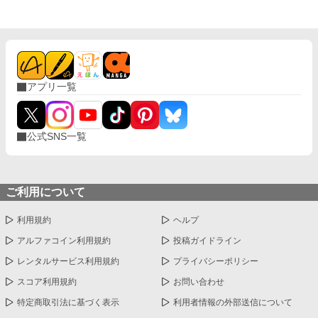
も孤独の中にいることを──。 「私は、陛下の幸せを願っており
ます。だから……離縁してください」 フェイランを想い、身を引
こうとしたイリア。 しかし、無関心だったはずの陛下が、イリア
を強く抱きしめて……！？ 「離縁する気か？ 許さない。私の心
を乱しておいて、逃げられると思うな」 凍てついた王の心を溶か
したのは、売られた側妃の純真な愛。 孤独な陛下に執着され、正
アプリ一覧
妃へと昇り詰める逆転ラブロマンス！
公式SNS一覧
ご利用について
利用規約
ヘルプ
アルファコイン利用規約
投稿ガイドライン
レンタルサービス利用規約
プライバシーポリシー
スコア利用規約
お問い合わせ
特定商取引法に基づく表示
利用者情報の外部送信について