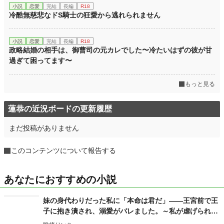
小説
恋愛
完結
長編
R18
冷酷無慈悲なドS騎士の狂愛から逃れられません
小説
恋愛
完結
長編
R18
政略結婚の相手は、御曹司の元カレでした〜冷たいはずの彼が甘
過ぎて困ってます〜
もっと見る
蓮恭の近況ボードの更新履歴
まだ投稿がありません
このコンテンツについて報告する
あなたにおすすめの小説
妹の身代わりだった私に「本命は君だ」――王宮前で王
子に抱き潰され、溺愛がバレました。～私が虐げられる
きっかけになった少年が、私と王子を結び付