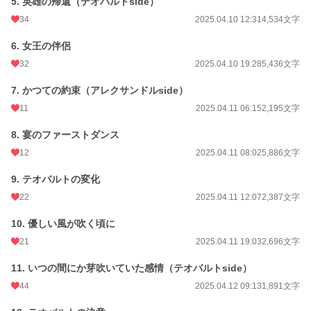
5. 英雄の帰還（テオバルトside）
愛情を知らない儚げ女王の、結婚生活の行方は……？
34
2025.04.10 12:31
4,534文字
6. 女王の伴侶
小説
36,746 位 / 228,725 件
32
2025.04.10 19:28
5,436文字
恋愛
16,057 位 / 66,355 件
7. かつての約束（アレクサンドルside）
お気に入り
369
11
2025.04.11 06:15
2,195文字
24h.ポイント
7 pt
8. 宴のファーストダンス
12
2025.04.11 08:02
5,886文字
文字数
137,126
9. テオバルトの変化
更新日時
2025.04.18 21:03
22
2025.04.11 12:07
2,387文字
初回公開日時
2025.04.08 18:20
10. 優しい風が吹く頃に
初回完結日時
2025.04.18 21:03
21
2025.04.11 19:03
2,696文字
週間ポイント
77 pt (38,585 位)
11. いつの間にか芽吹いていた感情（テオバルトside）
月間ポイント
329 pt (42,127 位)
44
2025.04.12 09:13
1,891文字
年間ポイント
7,511 pt (37,096 位)