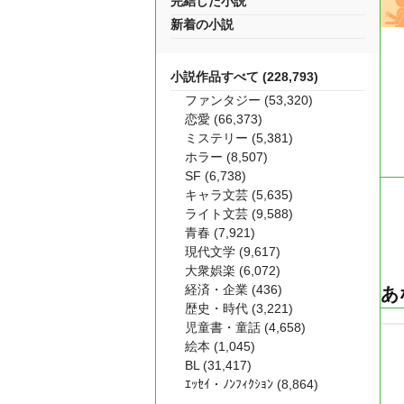
完結した小説
新着の小説
小説作品すべて (228,793)
ファンタジー (53,320)
恋愛 (66,373)
ミステリー (5,381)
ホラー (8,507)
SF (6,738)
キャラ文芸 (5,635)
ライト文芸 (9,588)
青春 (7,921)
現代文学 (9,617)
大衆娯楽 (6,072)
経済・企業 (436)
あ
歴史・時代 (3,221)
児童書・童話 (4,658)
絵本 (1,045)
BL (31,417)
ｴｯｾｲ・ﾉﾝﾌｨｸｼｮﾝ (8,864)