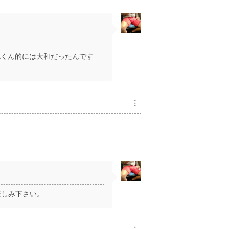
aくん的には大和だったんです
︙
楽しみ下さい。