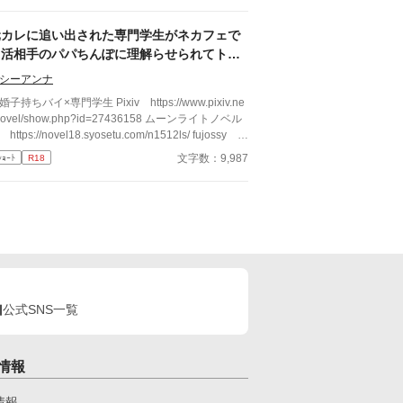
方、才能溢れるピッチャーの戸田遼悠。瀬那は遼悠
才能を羨ましく思っていたが、マネージャーとして
元カレに追い出された専門学生がネカフェで
わる内に、遼悠が文字通り血のにじむような努力を
Ｐ活相手のパパちんぽに理解らせられてトロ
ている事を知る。
トロのメロメロになっちゃう話
シーアンナ
持ちバイ×専門学生 Pixiv https://www.pixiv.ne
/novel/show.php?id=27436158 ムーンライトノベル
https://novel18.syosetu.com/n1512ls/ fujossy ht
s://fujossy.jp/books/31185
文字数：9,987
ｼｮｰﾄ
R18
公式SNS一覧
情報
情報