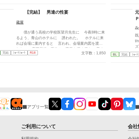
れられるたびに、自分の知らなかった感情と快楽を知
一
る。それは、上司としての誇りを壊すほどに甘く、逃
の
【完結】 男達の性宴
れられないほどに深い。 だが、篠原の視線の奥に宿
関
るのは、ただの欲望ではなかった。 そこには、ずっ
し
蔵屋
と榊だけを見つめ続けてきた、静かな執着がある。
ル
「俺、前から思ってたんです。 あなたが誰かに“支
僕が通う高校の学校医望月先生に 今夜8時に来
既婚子
配される”ところ、きっと綺麗だろうなって」 支配す
るよう、青山のホテルに 誘われた。 ホテルに来
t
る側だったはずの男が、 支配されることで初めて“生
れば会場に案内すると 言われ、会場案内図を渡さ
ズ 
きている”と感じてしまう――。 上司と部下、立場も
れた。 高三最後の夏休み。家業を継ぐ僕を 早く
tp
文字数：1,850
完結
ｼｮｰﾄｼｮｰﾄ
R18
理性も、すべてが絡み合うオフィスの夜。 秘密の扉
も社会人扱いする両親。 僕は嬉しくて夕食後、バ
BL
完結
ｼｮｰﾄ
を開けた榊は、もう戻れない。 快楽に溺れるその瞬
イクに乗り、 東京へ飛ばして行った。
間まで、彼を待つのは破滅か、それとも救いか。 ―
―これは、ひとりの上司が“愛”という名の支配に沈ん
でいく物語。
アプリ一覧
ご利用について
会社
利用規約
会社