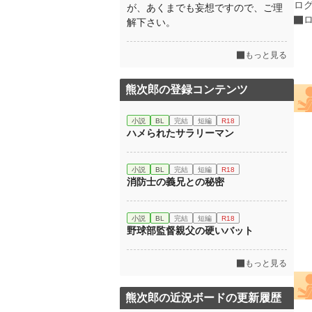
ロ
が、あくまでも妄想ですので、ご理
解下さい。
もっと見る
熊次郎の登録コンテンツ
小説
BL
完結
短編
R18
ハメられたサラリーマン
小説
BL
完結
短編
R18
消防士の義兄との秘密
小説
BL
完結
短編
R18
野球部監督親父の硬いバット
もっと見る
熊次郎の近況ボードの更新履歴