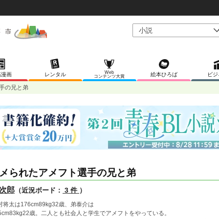
Web
稿漫画
レンタル
絵本ひろば
ビジ
コンテンツ大賞
手の兄と弟
メられたアメフト選手の兄と弟
次郎
（近況ボード：
3 件
）
村将太は176cm89kg32歳、弟泰介は
75cm83kg22歳。二人とも社会人と学生でアメフトをやっている。