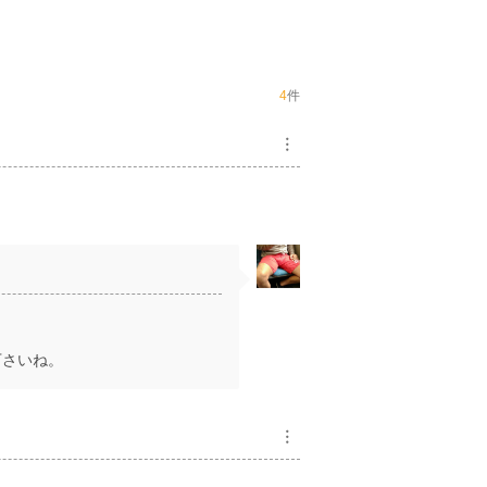
4
件
︙
。
下さいね。
︙