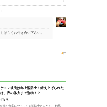
︙
す。
。しばらくお付き合い下さい。
4
件
イケメン彼氏は年上消防士！鍛え上げられた
体は、夜の体力まで別物！？
ずなり。
が働く食堂にやってくる消防士さんたち。 翔馬