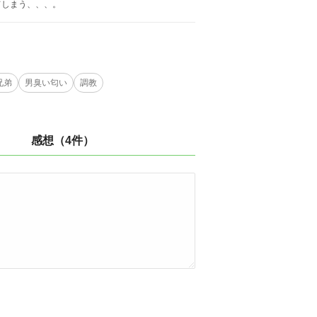
てしまう、、、。
兄弟
男臭い匂い
調教
感想（4件）