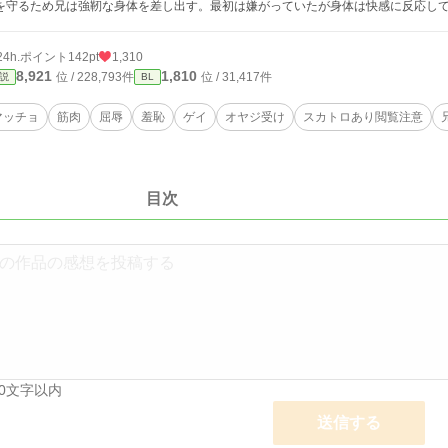
を守るため兄は強靭な身体を差し出す。最初は嫌がっていたが身体は快感に反応し
24h.ポイント
142pt
1,310
8,921
1,810
位 / 228,793件
位 / 31,417件
説
BL
マッチョ
筋肉
屈辱
羞恥
ゲイ
オヤジ受け
スカトロあり閲覧注意
目次
00文字以内
送信する