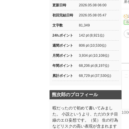
弟
更新日時
2026.05.08 06:00
初回完結日時
2026.05.08 05:47
小
文字数
81,349
24h.ポイント
142 pt (8,921位)
週間ポイント
806 pt (10,530位)
月間ポイント
3,934 pt (10,108位)
年間ポイント
68,206 pt (8,197位)
累計ポイント
68,729 pt (37,530位)
熊次郎のプロフィール
暇だったので初めて書いてみまし
10
た。 小説というより、ただのタチ目
線のエロ妄想です。（笑） 生の行為
などリスクの高い表現が含まれます