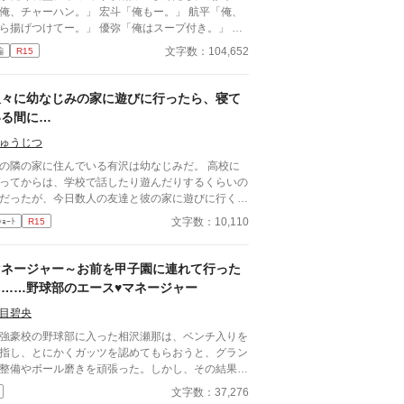
、チャーハン。」 宏斗「俺もー。」 航平「俺、
揚げつけてー。」 優弥「俺はスープ付き。」 み
ガタイがよく、男前。 ひなた「はーいっ。ちょ
文字数：104,652
編
R15
と待ってくださいねーっ。」 慌ただしい昼時を過
ると、私の仕事は終わる。 終わった後、私は行か
きゃいけないところがある。 ひなた「すみませー
久々に幼なじみの家に遊びに行ったら、寝て
、子供のお迎えにきましたー。」 保育園に迎えに
いる間に…
かなきゃいけない子、『太陽』。 私は子供と一緒
・・暮らしてる。 ーーーーーーーーーーーーー
ゅうじつ
いおい嘘だろ？」 宏斗「子供・・・
の隣の家に住んでいる有沢は幼なじみだ。 高校に
んだ・・。」 航平「いくつん時の子だ
ってからは、学校で話したり遊んだりするくらいの
・・。」 優弥「マジか・・・。」 消防署で開
だったが、今日数人の友達と彼の家に遊びに行くこ
れたお祭りに連れて行った太陽。 太陽の存在を知
になった。 数年ぶりの幼なじみの家を懐かしんで
文字数：10,110
ｼｮｰﾄ
R15
た一人の消防士さんが・・・私に言った。 「俺は
る中、いつの間にか友人たちは帰っており、幼なじ
陽がいてもいい。・・・太陽の『パパ』になる。」
と2人きりに。 そこで俺は彼の部屋であるものを見
俺はひなたが好きだ。・・・絶対振り向かせるから
けてしまい、部屋に来た有沢に咄嗟に寝たフリをす
マネージャー～お前を甲子園に連れて行った
とけよ？」 ※お話に出てくる内容は、全て想
が…
ら……野球部のエース♥マネージャー
の世界です。現実世界とは何ら関係ありません。
感想やコメントは受け付けることができません。
目碧央
ンタルが薄氷なもので・・・すみません。 言葉も
りませんが読んでいただけたら幸いです。 楽しん
豪校の野球部に入った相沢瀬那は、ベンチ入りを
いただけたら嬉しく思います。
指し、とにかくガッツを認めてもらおうと、グラン
整備やボール磨きを頑張った。しかし、その結果は
マネージャーにならないか？」という監督からの言
文字数：37,276
。瀬那は葛藤の末、マネージャーに転身する。