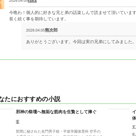
taka
2026.04.05
今晩わ！個人的に好きな兄と弟の話楽しんで読ませて頂いていま
長く続く事を期待しています。
熊次郎
2026.04.05
ありがとうございます。今回は実の兄弟にしてみました
なたにおすすめの小説
邪神の祭壇へ無垢な筋肉を生贄として捧ぐ
零
す
世間に秘された名門男子校・平坂学園体育科 空手の
私