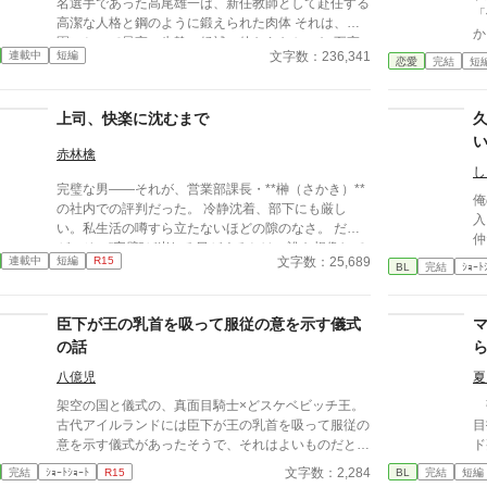
名選手であった高尾雄一は、新任教師として赴任する
「俺
高潔な人格と鋼のように鍛えられた肉体 それは、学
から
園にとって最高の生贄の候補に他ならなかった 至高
んな
文字数：236,341
連載中
短編
の筋肉を持つ、精神を削られ意志をなくした青年を太
恋愛
完結
短
っ
古の神に捧げるため、“水”、“風”、“土”の信奉者達が暗
ぎ
躍する 意志をなくし筋肉の操り人形と化した“デク”
な
上司、快楽に沈むまで
消える教師 山奥の男子校で繰り広げられるダークフ
ん
ァンタジー
行
赤林檎
に・
し
完璧な男――それが、営業部課長・**榊（さかき）**
ーーー 翔馬「お
俺
の社内での評判だった。 冷静沈着、部下にも厳し
いた
入
い。私生活の噂すら立たないほどの隙のなさ。 だ
よ・・
仲
が、その“完璧”が崩れる日がくるとは、誰も想像して
か
と
文字数：25,689
連載中
短編
R15
いなかった。 入社三年目の篠原は、榊の直属の部
BL
完結
ｼｮｰﾄ
っ
い
下。 真面目だが強気で、どこか挑発的な笑みを浮か
太
み
べる青年。 ある夜、取引先とのトラブル対応で二人
「
つ
臣下が王の乳首を吸って服従の意を示す儀式
だけが残ったオフィスで、 篠原は上司に向かって、
覚悟し
る
いつもの穏やかな口調を崩した。「……そんな顔、部
の話
像
下には見せないんですね」 疲労で僅かに緩んだ榊の
※
八億児
夏
表情。 その弱さを見逃さず、篠原はデスク越しに距
メ
離を詰める。 「強がらなくていいですよ。俺の前で
架空の国と儀式の、真面目騎士×どスケベビッチ王。
足
強
は、もう」 指先が榊のネクタイを掴む。 引き寄せら
古代アイルランドには臣下が王の乳首を吸って服従の
で
目
れた瞬間、榊の理性は音を立てて崩れた。 拒むこと
意を示す儀式があったそうで、それはよいものだと思
ド
も、許すこともできないまま、 彼は“部下”の手によっ
いましたので古代アイルランドとは特に関係なく王の
「
文字数：2,284
完結
ｼｮｰﾄｼｮｰﾄ
R15
BL
完結
短編
て、ひとつずつ乱されていく。 言葉で支配され、触
乳首を吸ってもらいました。
葉