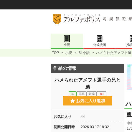
小説
公式漫画
投
TOP
>
小説
>
BL小説
>
ハメられたアメフト選
作品の情報
ハメられたアメフト選手の兄と
弟
BL
完結
短編
R18
お気に入り追加
ハ
熊
お気に入り
44
中
初回公開日時
2026.03.17 18:32
1