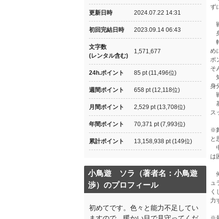
ず
更新日時
2024.07.22 14:31
戦
初回完結日時
2023.09.14 06:43
身
転
文字数
め
1,571,677
(レンタル含む)
ポ
そ
24h.ポイント
85 pt (11,496位)
知
身
週間ポイント
658 pt (12,118位)
戦
基
月間ポイント
2,529 pt (13,708位)
ス
年間ポイント
70,371 pt (7,993位)
※
と
累計ポイント
13,158,938 pt (149位)
中
は
小鳥遊 ソラ（著者名：小鳥遊
俺
ュ
渉）のプロフィール
く
力
初めてです。色々と能力不足してい
ますので、暖かい目で見守ってくだ
※