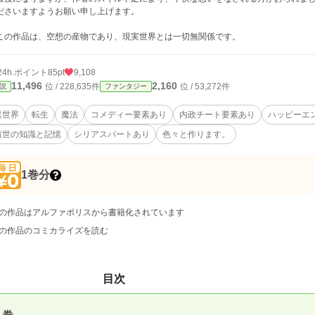
ださいますようお願い申し上げます。
の作品は、空想の産物であり、現実世界とは一切無関係です。
24h.ポイント
85pt
9,108
11,496
2,160
位 / 228,635件
位 / 53,272件
説
ファンタジー
異世界
転生
魔法
コメディー要素あり
内政チート要素あり
ハッピーエ
前世の知識と記憶
シリアスパートあり
色々と作ります。
1巻分
の作品はアルファポリスから書籍化されています
の作品のコミカライズを読む
目次