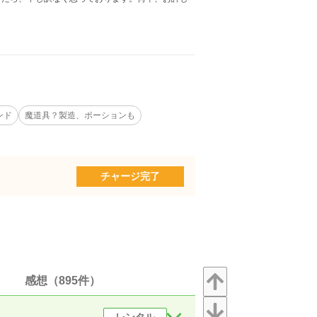
ンド
魔道具？製造、ポーションも
チャージ完了
感想（895件）