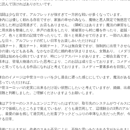
に読んで頂ければありがたいです。
闘は少な目です。アルフレッドが強すぎて一方的な戦いが多くなっています。
内には優しく頼れる存在ですが、家族の幸せの為なら、魔物と悪人限定で無慈悲で
生した村は辺境過ぎて、お店もありません。（隣町にはあります）魔法の練習をし
に用水路を整備したり、井戸の改良をしたり、猪被害から村に柵を作ったり、盗賊
ンプ、色々と前世の記憶で作ったりして、段々と発展させて行きます。一部の人達か
んな日々、アルフレッドの忙しい日常をお楽しみいただければ！
識チート、魔法チート、剣術チート、アルは無自覚ですが、強制的に出世？させら
分の違いなどもある為、なかなか正式に婚約者が決まりません。女難あり。（メダ
闘は短めを心掛けていますが、時にシリアスパートがあります。ご都合主義です
本は、登場人物達のズレた思考により、このお話は成り立っております。コメディ
ッと笑ってもらえる作品になればと考えております。コメディー要素多めを目指し
舞台のイメージは中世ヨーロッパを少し過去に遡った感じにしています。魔法があ
思っていただければ。
世ヨーロッパの史実に出来るだけ近い状態にしたいと考えていますが、婚姻、出産
困難と判断しました。ご理解くださいますようお願いします。
はアラサーのシステムエンジニアだったはずだが、取引先のシステムがウイルスに
ラフで仮眠したところまで覚えているが、どうも過労死して、辺境騎士の3男のアル
し、最愛の妹を残して過労死した社畜ブラックどっぷりの幸薄な人生だった男が、
する日常。
最後になりますが、作者のスキル不足により、不快な思いをなされる方がおられま