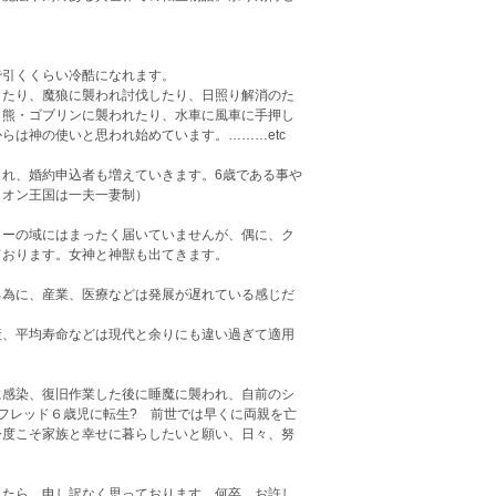
引くくらい冷酷になれます。
たり、魔狼に襲われ討伐したり、日照り解消のた
・熊・ゴブリンに襲われたり、水車に風車に手押し
らは神の使いと思われ始めています。………etc
れ、婚約申込者も増えていきます。6歳である事や
リオン王国は一夫一妻制）
。
ーの域にはまったく届いていませんが、偶に、ク
ております。女神と神獣も出てきます。
る為に、産業、医療などは発展が遅れている感じだ
、平均寿命などは現代と余りにも違い過ぎて適用
感染、復旧作業した後に睡魔に襲われ、自前のシ
フレッド６歳児に転生? 前世では早くに両親を亡
今度こそ家族と幸せに暮らしたいと願い、日々、努
したら、申し訳なく思っております。何卒、お許し