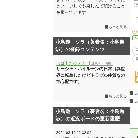
く
さい。少しでも楽しんで頂けること
を願っています。
こ
もっと見る
小
小鳥遊 ソラ（著者名：小鳥遊
渉）の登録コンテンツ
小説
ファンタジー
連載中
長編
サーシャ・ハイルーンの日常（異世
界に転生したけどトラブル体質なの
で心配です）
こ
もっと見る
こ
小鳥遊 ソラ（著者名：小鳥遊
渉）の近況ボードの更新履歴
2024-03-10 12:32:02