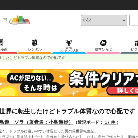
Web
稿漫画
レンタル
絵本ひろば
ビジ
コンテンツ大賞
生したけどトラブル体質なので心配です
世界に転生したけどトラブル体質なので心配です
鳥遊 ソラ（著者名：小鳥遊渉）
（近況ボード：
17 件
）
々、トラブルに遭いやすい体質だった男の異世界転生記。
ラブルに巻き込まれたり、自分から飛び込んだり、たまに自分で作ったり、魔物と