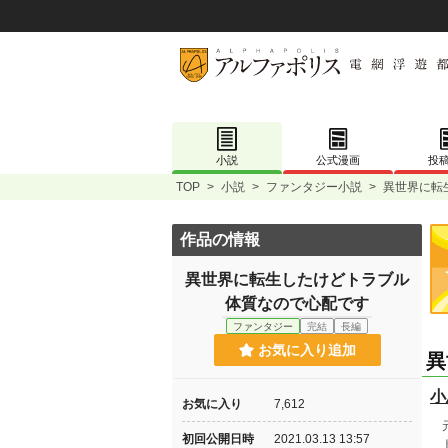
小説
公式漫画
投
TOP
>
小説
>
ファンタジー小説
>
異世界に転
作品の情報
異世界に転生したけどトラブル
体質なので心配です
ファンタジー
完結
長編
お気に入り追加
異
小
お気に入り
7,612
元
初回公開日時
2021.03.13 13:57
ト