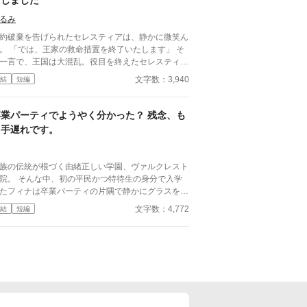
出しました
がて壊れかけた世界まで修理してしまう物語。
は誰も住んでいない『呪われた地』と云われる辺境
魔境。 ……いいじゃん！ 誰もいないなんて好都
るみ
うと意気込む俺だったが、行
約破棄を告げられたセレスティアは、静かに微笑ん
の馬車に隠れていたのは、なんと先ほど助けた王女
措置を終了いたします」 そ
！？ どうやら王城で酷い扱いを受けていた彼女
一言で、王国は大混乱。役目を終えたセレスティア
、城を捨てて俺についてきたらしい。 王女様は命
、晴れやかに旅立つ。
文字数：3,940
結
短編
狙われており、戻れば殺されるらしい。 ならば一
に連れて行くしかあるまい。 資金もあるし、誰も
ない領地も貰えて好き勝手できる。 これって最高
卒業パーティでようやく分かった？ 残念、も
なのでは？ ※マルチ投稿しています。
う手遅れです。
族の伝統が根づく由緒正しい学園、ヴァルクレスト
院。 そんな中、初の平民かつ特待生の身分で入学
たフィナは卒業パーティの片隅で静かにグラスを傾
ていた。 すると隣国クロニア帝国の王太子ノアデ
文字数：4,772
結
短編
ス・アウレストが会場へとやってきて……。