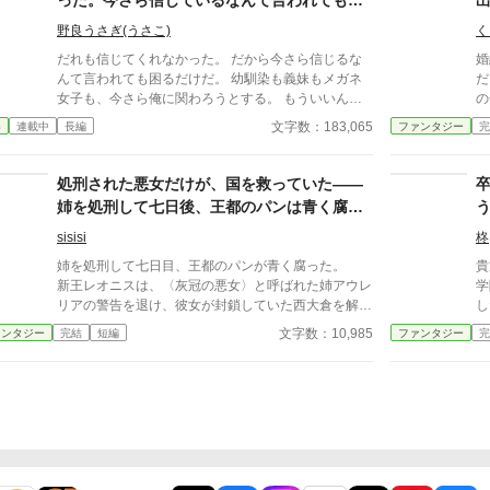
った。今さら信じているなんて言われても、
や
もごもに賑わっていた――
こ
もう手遅れです
の
野良うさぎ(うさこ)
く
合！ 悠々自適に暮らそ
だれも信じてくれなかった。 だから今さら信じるな
婚
き
んて言われても困るだけだ。 幼馴染も義妹もメガネ
だ。 「では、王家の救命
様
女子も、今さら俺に関わろうとする。 もういいん
の
は
だ。俺に構うな。 これは誰も信じない男が繰り広げ
は
文字数：183,065
春
連載中
長編
ファンタジー
完
を
る恋愛物語
緒
居
処刑された悪女だけが、国を救っていた――
姉を処刑して七日後、王都のパンは青く腐っ
た
sisisi
柊
姉を処刑して七日目、王都のパンが青く腐った。
貴
新王レオニスは、〈灰冠の悪女〉と呼ばれた姉アウレ
学
リアの警告を退け、彼女が封鎖していた西大倉を解放
し
した。民へ白いパンを返し、姉の圧政を終わらせる。
け
文字数：10,985
ァンタジー
完結
短編
ファンタジー
完
それが正しい王の最初の仕事だと信じていた。 し
ィ
かし、配られたパンの内側には青い筋が走り、口にし
た者たちが次々と倒れていく。 処刑台で姉が残し
た言葉を思い出したレオニスは、王城の鐘を三度鳴ら
す。すると現れたのは、姉の秘密警察だと恐れられて
いた〈灰衣隊〉だった。 封鎖された穀物、焼かれ
た畑、外国への送金、王都から遠ざけられた軍隊。姉
の悪政とされたすべては、王国を青灰病から守るため