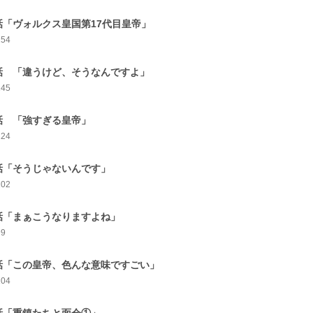
話「ヴォルクス皇国第17代目皇帝」
154
話 「違うけど、そうなんですよ」
145
話 「強すぎる皇帝」
124
話「そうじゃないんです」
102
話「まぁこうなりますよね」
99
話「この皇帝、色んな意味ですごい」
104