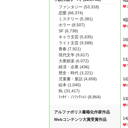
8
ファンタジー (53,318)
恋愛 (66,374)
ミステリー (5,381)
9
ホラー (8,507)
SF (6,738)
キャラ文芸 (5,635)
1
ライト文芸 (9,588)
青春 (7,921)
現代文学 (9,617)
1
大衆娯楽 (6,072)
経済・企業 (436)
歴史・時代 (3,221)
児童書・童話 (4,658)
1
絵本 (1,045)
BL (31,417)
ｴｯｾｲ・ﾉﾝﾌｨｸｼｮﾝ (8,864)
1
アルファポリス書籍化作家作品
1
Webコンテンツ大賞受賞作品