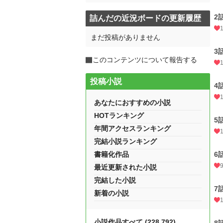
2
詰んだの近況ボードの更新履歴
まだ投稿がありません
3
このコンテンツについて報告する
投稿小説
4
あなたにおすすめの小説
HOTランキング
5
年間アクセスランキング
完結小説ランキング
書籍化作品
6
最近更新された小説
完結した小説
7
新着の小説
小説作品すべて (228,792)