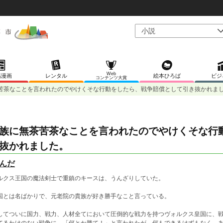
Web
稿漫画
レンタル
絵本ひろば
ビジ
コンテンツ大賞
苦茶なことを言われたのでやけくそな行動をしたら、戦争賠償として引き抜かれま
族に無茶苦茶なことを言われたのでやけくそな行
抜かれました。
んだ
ルクス王国の魔法剣士で重鎮のキースは、うんざりしていた。
国とは名ばかりで、元老院の貴族が好き勝手なこと言っている。
してついに国力、戦力、人材全てにおいて圧倒的な戦力を持つヴォルクス皇国に、