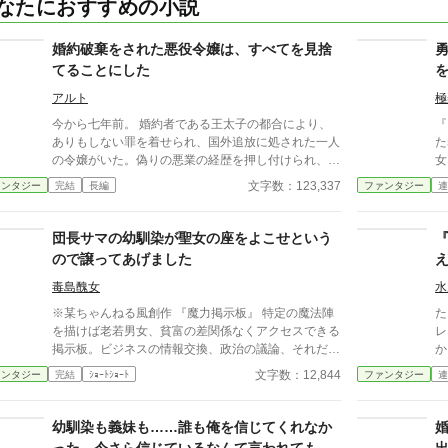
なたにおすすめの小説
婚約破棄をされた悪役令嬢は、すべてを見捨
てることにした
アルト
極
今から七年前。 婚約者である王太子の都合により、
『
ありもしない罪を着せられ、国外追放に処された一人
た
の令嬢がいた。偽りの悪業の経歴を押し付けられ、人
女
里に彼女の居場所はどこにもなかった。 そして彼女
器
文字数：123,337
ァンタジー
完結
長編
ファンタジー
連
は、『魔の森』と呼ばれる魔窟へと足を踏み入れる。
テ
そして現在。 『魔の森』に住まうとある女性を訪ね
間か
てとある集団が彼女の勧誘にと向かっていた。 彼ら
視
団長サマの幼馴染が聖女の座をよこせという
の正体は女神からの神託を受け、結成された魔王討伐
し
ので譲ってあげました
パーティー。神託により指名された最後の一人の勧誘
れ
にと足を運んでいたのだが——。
と
毒島醜女
水
村
※某ちゃんねる風創作 『魔力掲示板』 特定の魔法陣
た
中
を描けば老若男女、貧富の差関係なくアクセスできる
レ
た
掲示板。ビジネスの情報交換、政治の議論、それだけ
か
す」 ラウルの外れ技能
でなく世間話のようなフランクなものまで存在する。
払
文字数：12,844
ァンタジー
完結
ｼｮｰﾄｼｮｰﾄ
ファンタジー
連
器
平民レベルの微力な魔力でも打ち込めるものから、貴
大
鎧、
族クラスの魔力を有するものしか開けないものから多
中
強
種多様である。勿論そういった身分に関わらずに交流
っ
幼馴染も義妹も……誰も俺を信じてくれなか
れ
できる掲示板もある。 今日もまた、掲示板は悲喜こ
『