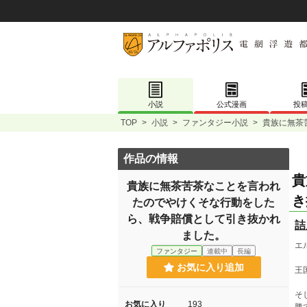
小説
公式漫画
投
TOP
>
小説
>
ファンタジー小説
>
貴族に無茶
作品の情報
貴
貴族に無茶苦茶なことを言われ
き
たのでやけくそな行動をした
ら、戦争賠償として引き抜かれ
詰
ました。
エ
ファンタジー
連載中
長編
お気に入り追加
王
そ
お気に入り
193