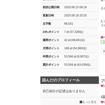
勝
初回公開日時
2025.08.15 08:18
日
更新日時
2025.08.18 20:20
む
文字数
68,531
そ
24h.ポイント
7 pt (37,328位)
週間ポイント
42 pt (48,661位)
小
月間ポイント
168 pt (54,960位)
年間ポイント
53,566 pt (9,907位)
累計ポイント
53,594 pt (43,039位)
詰んだのプロフィール
プ
自己紹介の記述はありません
1
もっと見る