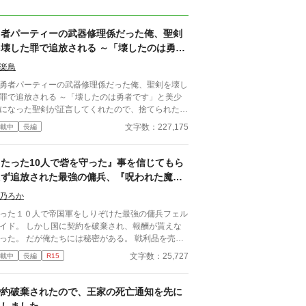
勇者パーティーの武器修理係だった俺、聖剣
を壊した罪で追放される ～「壊したのは勇者
です」と美少女になった聖剣が証言してくれ
楽鳥
たので、捨てられた
勇者パーティーの武器修理係だった俺、聖剣を壊し
罪で追放される ～「壊したのは勇者です」と美少
になった聖剣が証言してくれたので、捨てられた神
たちと辺境工房を始めます～』 あらすじ 勇者パー
文字数：227,175
載中
長編
ィーの武器修理係ラウルは、戦えない無能として仲
ら見下されていた。 ある日、ラウルの警告を無
した勇者が聖剣を折ってしまう。ところが責任を押
『たった10人で砦を守った』事を信じてもら
つけられたのはラウルだった。 報酬も名誉も奪わ
えず追放された最強の傭兵、『呪われた魔境
、パーティーを追放されたラウルは、処分されるこ
の地』で匿った王女と理想の拠点に作り上げ
になった聖剣だけを引き取って辺境へ向かう。 廃
乃ろか
ます
の鍛冶場で折れた聖剣を修理すると、まばゆい光の
った１０人で帝国軍をしりぞけた最強の傭兵フェル
から銀髪の美しい女性が現れた。 「わたしを壊し
イド。 しかし国に契約を破棄され、報酬が貰えな
のは勇者です。そして、あなたこそがわたしの主で
った。 だが俺たちには秘密がある。 戦利品を売り
【原型復元】には、壊れた神
い、すでに莫大な資産を築いていたのだ。 その莫
文字数：25,727
載中
長編
R15
を本来の姿へ戻す力があった。 聖剣、神盾、魔導
な資金を元手に、静かに暮らそうと王都に戻る途
古代要塞――。 捨てられた神器を直すたび、最
、盗賊に襲われていた一台の馬車を救出する。 乗
の美少女が仲間になっていく。 これは無能扱いさ
ていたのは美しい王女様で、そのお礼としてなぜか
婚約破棄されたので、王家の死亡通知を先に
た修理師が、愛の重い神器たちと辺境工房を築き、
領地』を貰えることになってしまった。 だが、そ