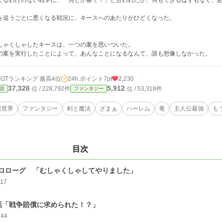
てるわけのない戦争に、「何とか勝て！」と言われたが、何もできるはずもなく、
を追うごとに悪くなる戦況に、キースへのあたりがひどくなった。
しゃくしゃしたキースは、一つの案を思いついた。
の案を実行したことによって、あんなことになるなんて、誰も想像しなかった。
HOTランキング 最高4位
24h.ポイント
7pt
2,230
37,328
5,912
位 / 228,792件
位 / 53,318件
説
ファンタジー
異世界
ファンタジー
剣と魔法
ざまぁ
ハーレム
竜
主人公最強
も
目次
ロローグ 「むしゃくしゃしてやりました」
117
話「戦争賠償に求められた！？」
144