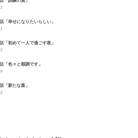
1話「訓練の質」
62
2話「幸せになりたいらしい」
71
3話「初めて一人で過ごす夜」
62
4話「色々と順調です」
59
5話「新たな案」
42