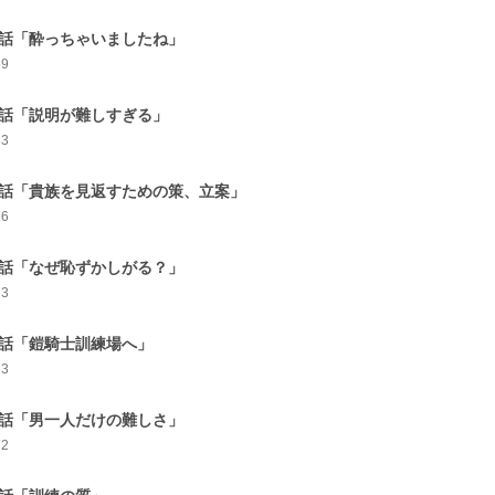
5話「酔っちゃいましたね」
59
6話「説明が難しすぎる」
63
7話「貴族を見返すための策、立案」
56
8話「なぜ恥ずかしがる？」
73
9話「鎧騎士訓練場へ」
63
0話「男一人だけの難しさ」
72